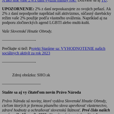
A ako sme vaše 2% z daní využili minulý rok?
Dozviete sa aj
TU
.
UPOZORNENIE:
2% z daní nepoukazujete zo svojich peňazí. Ak
2% z daní nepodporíte napríklad náš aktivizmus, súčasný darebácky
režim vaše 2% použije podľa vlastného uváženia. Napríklad aj na
podporu zločineckých agend LGBTI alebo multi-kulti.
Vaše Slovenské Hnutie Obrody.
————————-
Prečítajte si tiež: P
rojekt Staráme sa: VYHODNOTENIE našich
sociálnych aktivít za rok 2023
————————-
Zdroj obrázku: SHO.sk
———————–——
Staňte sa aj vy čitateľom novín Právo Národa
Právo Národa sú noviny, ktoré vydáva Slovenské Hnutie Obrody,
cieľom ktorých je formou písaného slova upevňovať vlastenectvo,
zdravé hodnoty a ochraňovať slovenskú štátnosť.
Prvé číslo našich