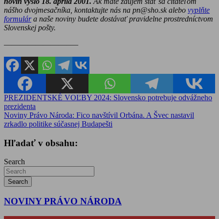
novín vyšlo 18. apríla 2001.
Ak máte záujem stať sa čitateľom
nášho dvojmesačníka, kontaktujte nás na pn@sho.sk alebo
vyplňte
formulár
a naše noviny budete dostávať pravidelne prostredníctvom
Slovenskej pošty.
————————–—
Navigácia
PREZIDENTSKÉ VOĽBY 2024: Slovensko potrebuje odvážneho
prezidenta
v
Noviny Právo Národa: Fico navštívil Orbána. A Švec nastavil
článku
zrkadlo politike súčasnej Budapešti
Hľadať v obsahu:
Search
Search
NOVINY PRÁVO NÁRODA