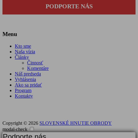
PODPORTE NÁS
Menu
Kto sme
Naša vízia
Články
Činnosť
Komentáre
Náš predseda
Vyhlásenia
Ako sa pridať
Program
Kontakty
Copyright © 2026
SLOVENSKÉ HNUTIE OBRODY
modal-check
Podporte nás