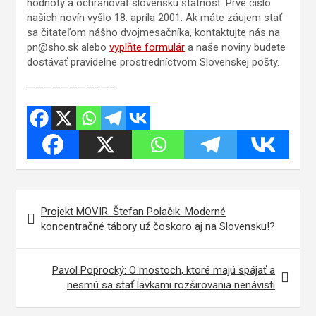
hodnoty a ochraňovať slovenskú štátnosť. Prvé číslo
našich novín vyšlo 18. apríla 2001. Ak máte záujem stať
sa čitateľom nášho dvojmesačníka, kontaktujte nás na
pn@sho.sk alebo
vyplňte formulár
a naše noviny budete
dostávať pravidelne prostredníctvom Slovenskej pošty.
————————–—–
Navigácia
Projekt MOVIR. Štefan Polačik: Moderné
v
koncentračné tábory už čoskoro aj na Slovensku!?
článku
Pavol Poprocký: O mostoch, ktoré majú spájať a
nesmú sa stať lávkami rozširovania nenávisti