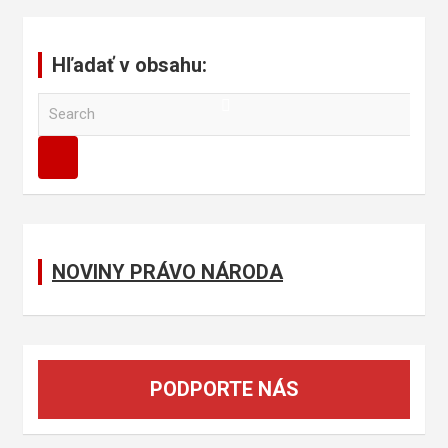
Hľadať v obsahu:
S
e
a
r
c
h
NOVINY PRÁVO NÁRODA
PODPORTE NÁS