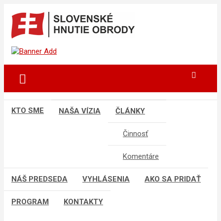
Skip
to
content
sho
SLOVENSKÉ HNUTIE OBRODY
KTO SME
NAŠA VÍZIA
ČLÁNKY
Činnosť
Komentáre
NÁŠ PREDSEDA
VYHLÁSENIA
AKO SA PRIDAŤ
PROGRAM
KONTAKTY