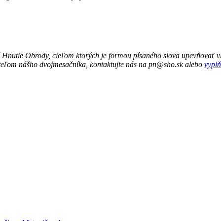
 Hnutie Obrody, cieľom ktorých je formou písaného slova upevňovať vl
ateľom nášho dvojmesačníka, kontaktujte nás na pn@sho.sk alebo
vyplň