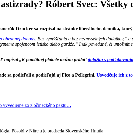
 vlastizrady? Róbert Švec: Všetk
 smerák Drucker sa rozpísal na stránke liberálneho denníka, ktor
cia obrannej dohody
. Bez vymýšľania a bez nezmyselných dodatkov,“ a 
oskytneme spojencom letisko alebo garáže.“ Inak povedané, či umožním
keď napísal „K pamätnej plakete možno pridať
doložku s poďakovaním 
ade sa podieľali a podieľajú aj Fico a Pellegrini.
Usvedčuje ich z t
ko vyvedieme zo zločineckého paktu…
lógia. Pôsobí v Nitre a je predseda Slovenského Hnutia