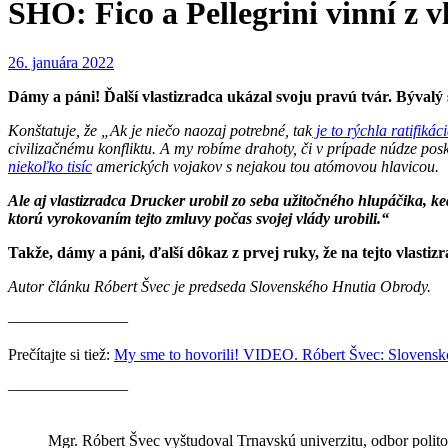
SHO: Fico a Pellegrini vinní z
26. januára 2022
Dámy a páni! Ďalší vlastizradca ukázal svoju pravú tvár. Bývalý
Konštatuje, že „Ak je niečo naozaj potrebné, tak
je to rýchla ratifiká
civilizačnému konfliktu. A my robíme drahoty, či v prípade núdze p
niekoľko tisíc
amerických vojakov s nejakou tou atómovou hlavicou.
Ale aj vlastizradca Drucker urobil zo seba užitočného hlupáčika, 
ktorú vyrokovaním tejto zmluvy počas svojej vlády urobili.“
Takže, dámy a páni, ďalší dôkaz z prvej ruky, že na tejto vlastizr
Autor článku Róbert Švec je predseda Slovenského Hnutia Obrody.
———————–
Prečítajte si tiež:
My sme to hovorili! VIDEO. Róbert Švec: Slovens
———————–
Mgr. Róbert Švec vyštudoval Trnavskú univerzitu, odbor polito