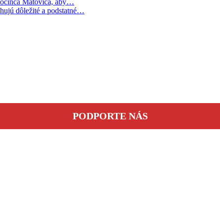
zločinca Matoviča, aby…
hujú dôležité a podstatné…
PODPORTE NÁS