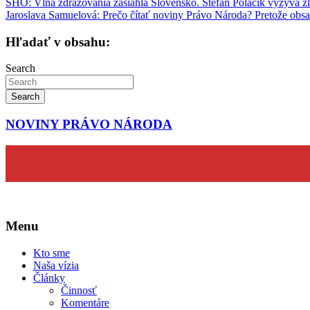
Navigácia
SHO: Vlna zdražovania zasiahla Slovensko. Štefan Polačik vyzýva 
Jaroslava Samuelová: Prečo čítať noviny Právo Národa? Pretože obsa
v
článku
Hľadať v obsahu:
Search
Search
NOVINY PRÁVO NÁRODA
Menu
Kto sme
Naša vízia
Články
Činnosť
Komentáre