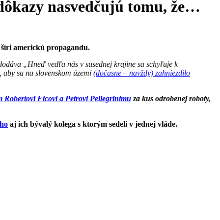
y dôkazy nasvedčujú tomu, že…
ý šíri americkú propagandu.
dodáva „Hneď vedľa nás v susednej krajine sa schyľuje k
e, aby sa na slovenskom území
(dočasne – navždy) zahniezdilo
Robertovi Ficovi a Petrovi Pellegrinimu
za kus odrobenej roboty,
oho
aj ich bývalý kolega s ktorým sedeli v jednej vláde.