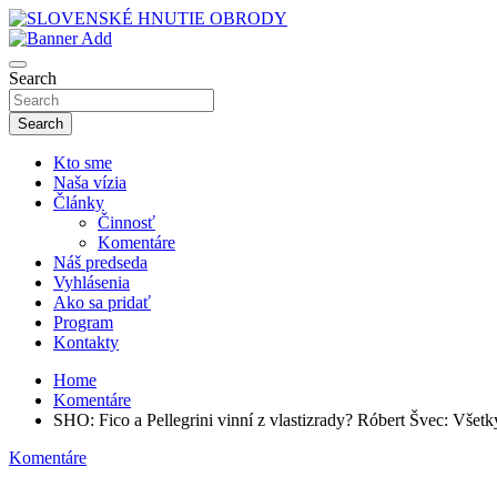
Skip
to
sho
content
SLOVENSKÉ HNUTIE OBRODY
Search
Search
Kto sme
Naša vízia
Články
Činnosť
Komentáre
Náš predseda
Vyhlásenia
Ako sa pridať
Program
Kontakty
Home
Komentáre
SHO: Fico a Pellegrini vinní z vlastizrady? Róbert Švec: Vše
Komentáre