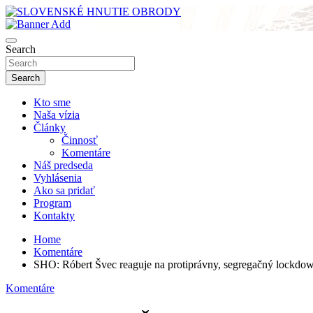
Skip
to
sho
content
SLOVENSKÉ HNUTIE OBRODY
Search
Search
Kto sme
Naša vízia
Články
Činnosť
Komentáre
Náš predseda
Vyhlásenia
Ako sa pridať
Program
Kontakty
Home
Komentáre
SHO: Róbert Švec reaguje na protiprávny, segregačný lockdo
Komentáre