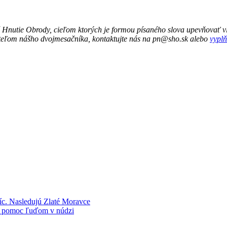
 Hnutie Obrody, cieľom ktorých je formou písaného slova upevňovať vl
ateľom nášho dvojmesačníka, kontaktujte nás na pn@sho.sk alebo
vyplň
c. Nasledujú Zlaté Moravce
na pomoc ľuďom v núdzi