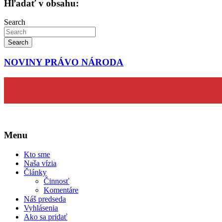
článku
Hľadať v obsahu:
Search
Search
NOVINY PRÁVO NÁRODA
Menu
Kto sme
Naša vízia
Články
Činnosť
Komentáre
Náš predseda
Vyhlásenia
Ako sa pridať