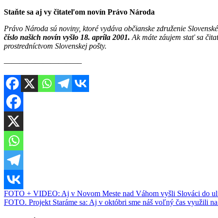
Staňte sa aj vy čitateľom novín Právo Národa
Právo Národa sú noviny, ktoré vydáva občianske združenie Slovenské
číslo našich novín vyšlo 18. apríla 2001.
Ak máte záujem stať sa čit
prostredníctvom Slovenskej pošty.
————————–—–
Navigácia
FOTO + VIDEO: Aj v Novom Meste nad Váhom vyšli Slováci do ulí
FOTO. Projekt Staráme sa: Aj v októbri sme náš voľný čas využili 
v