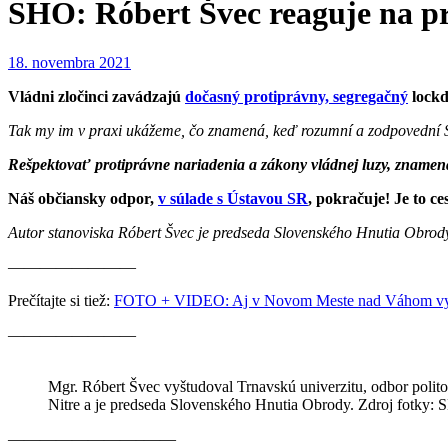
SHO: Róbert Švec reaguje na p
18. novembra 2021
Vládni zločinci zavádzajú
dočasný protiprávny, segregačný
lockd
Tak my im v praxi ukážeme, čo znamená, keď rozumní a zodpovední S
Rešpektovať protiprávne nariadenia a zákony vládnej luzy, znamená 
Náš občiansky odpor,
v súlade s Ústavou SR
, pokračuje! Je to ces
Autor stanoviska Róbert Švec je predseda Slovenského Hnutia Obrod
————————
Prečítajte si tiež:
FOTO + VIDEO: Aj v Novom Meste nad Váhom vyšli 
————————
Mgr. Róbert Švec vyštudoval Trnavskú univerzitu, odbor polito
Nitre a je predseda Slovenského Hnutia Obrody. Zdroj fotky:
————————–——