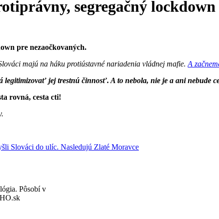
rotiprávny, segregačný lockdown
own pre nezaočkovaných.
lováci majú na háku protiústavné nariadenia vládnej mafie.
A začneme
legitimizovať jej trestnú činnosť. A to nebola, nie je a ani nebude 
ta rovná, cesta cti!
y.
Slováci do ulíc. Nasledujú Zlaté Moravce
lógia. Pôsobí v
 SHO.sk