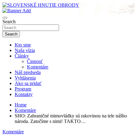
Skip
to
sho
content
SLOVENSKÉ HNUTIE OBRODY
Search
Search
Kto sme
Naša vízia
Články
Činnosť
Komentáre
Náš predseda
Vyhlásenia
Ako sa pridať
Program
Kontakty
Home
Komentáre
SHO: Zahraničné mimovládky sú rakovinou na tele nášho
národa. Zatočíme s nimi! TAKTO…
Komentáre