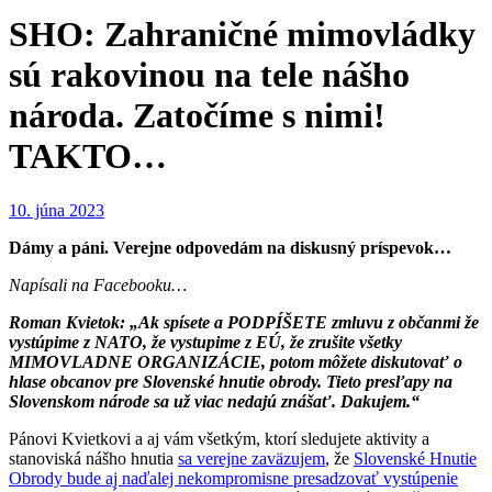
SHO: Zahraničné mimovládky
sú rakovinou na tele nášho
národa. Zatočíme s nimi!
TAKTO…
10. júna 2023
Dámy a páni. Verejne odpovedám na diskusný príspevok…
Napísali na Facebooku…
Roman Kvietok: „Ak spísete a PODPÍŠETE zmluvu z občanmi že
vystúpime z NATO, že vystupime z EÚ, že zrušite všetky
MIMOVLADNE ORGANIZÁCIE, potom môžete diskutovať o
hlase obcanov pre Slovenské hnutie obrody. Tieto presľapy na
Slovenskom národe sa už viac nedajú znášať. Dakujem.“
Pánovi Kvietkovi a aj vám všetkým, ktorí sledujete aktivity a
stanoviská nášho hnutia
sa verejne zaväzujem
, že
Slovenské Hnutie
Obrody bude aj naďalej nekompromisne presadzovať vystúpenie