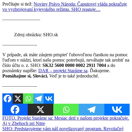
Prečítajte si tiež:
Noviny Právo Národa: Čaputovej vláda pokračuje
vo vyzbrojovaní kyjevského režimu. SHO reaguje…
————————
Zdroj obrázku: SHO.sk
———————-
V prípade, ak máte záujem prispieť ľubovoľnou čiastkou na pomoc
ľuďom v núdzi, ktorí našu pomoc potrebujú, neváhajte tak urobiť na
číslo účtu o. z. SHO:
SK32 5600 0000 0002 2911
7004
a do
poznámky napíšte:
DAR – projekt Staráme sa
. Ďakujeme.
Pomáhajme si, Slováci.
Veď je to také jednoduché.
———————-
Navigácia
FOTO. Projekt Staráme sa: Mesiac detí v našom projekte pokračuje.
Aj v Zbehoch pri Nitre
v
SHO: Predstavujeme vám náš novelizovaný program. Revolučný