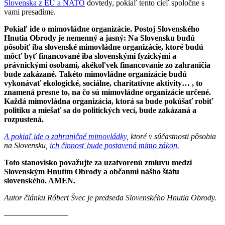
Slovenska z EÚ a NATO
dovtedy, pokiaľ tento cieľ spoločne s
vami presadíme.
Pokiaľ ide o mimovládne organizácie. Postoj Slovenského
Hnutia Obrody je nemenný a jasný: Na Slovensku budú
pôsobiť iba slovenské mimovládne organizácie, ktoré budú
môcť byť financované iba slovenskými fyzickými a
právnickými osobami, akékoľvek financovanie zo zahraničia
bude zakázané. Takéto mimovládne organizácie budú
vykonávať ekologické, sociálne, charitatívne aktivity… , to
znamená presne to, na čo sú mimovládne organizácie určené.
Každá mimovládna organizácia, ktorá sa bude pokúšať robiť
politiku a miešať sa do politických vecí, bude zakázaná a
rozpustená.
A pokiaľ ide o zahraničné mimovládky,
ktoré v súčastnosti pôsobia
na Slovensku,
ich činnosť bude postavená mimo zákon.
Toto stanovisko považujte za uzatvorenú zmluvu medzi
Slovenským Hnutím Obrody a občanmi nášho štátu
slovenského. AMEN.
Autor článku Róbert Švec je predseda Slovenského Hnutia Obrody.
————————