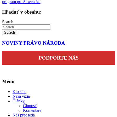
článku
program pre Slovensko
Hľadať v obsahu:
Search
Search
NOVINY PRÁVO NÁRODA
PODPORTE NÁS
Menu
Kto sme
Naša vízia
Články
Činnosť
Komentáre
Náš predseda