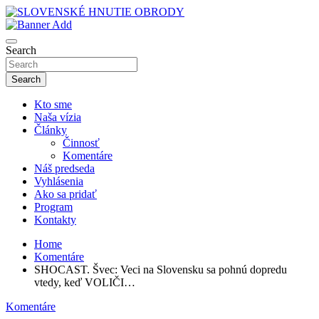
Skip
to
sho
content
SLOVENSKÉ HNUTIE OBRODY
Search
Search
Kto sme
Naša vízia
Články
Činnosť
Komentáre
Náš predseda
Vyhlásenia
Ako sa pridať
Program
Kontakty
Home
Komentáre
SHOCAST. Švec: Veci na Slovensku sa pohnú dopredu
vtedy, keď VOLIČI…
Komentáre