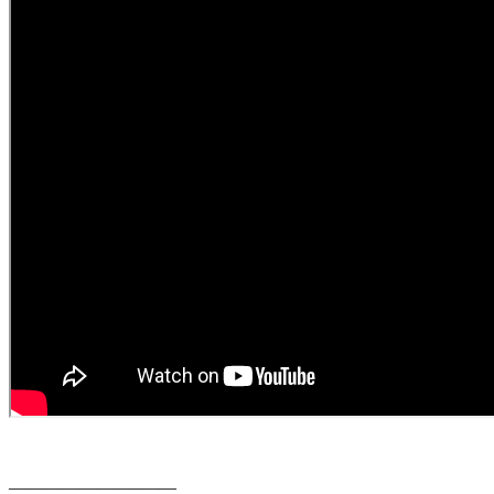
———————–——