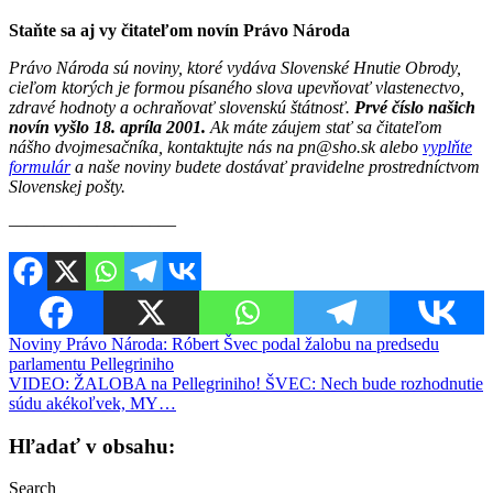
Staňte sa aj vy čitateľom novín Právo Národa
Právo Národa sú noviny, ktoré vydáva Slovenské Hnutie Obrody,
cieľom ktorých je formou písaného slova upevňovať vlastenectvo,
zdravé hodnoty a ochraňovať slovenskú štátnosť.
Prvé číslo našich
novín vyšlo 18. apríla 2001.
Ak máte záujem stať sa čitateľom
nášho dvojmesačníka, kontaktujte nás na pn@sho.sk alebo
vyplňte
formulár
a naše noviny budete dostávať pravidelne prostredníctvom
Slovenskej pošty.
————————–—
Navigácia
Noviny Právo Národa: Róbert Švec podal žalobu na predsedu
parlamentu Pellegriniho
v
VIDEO: ŽALOBA na Pellegriniho! ŠVEC: Nech bude rozhodnutie
článku
súdu akékoľvek, MY…
Hľadať v obsahu:
Search