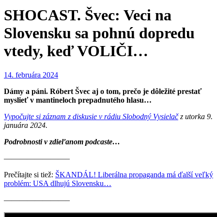
SHOCAST. Švec: Veci na
Slovensku sa pohnú dopredu
vtedy, keď VOLIČI…
14. februára 2024
Dámy a páni. Róbert Švec aj o tom, prečo je dôležité prestať
myslieť v mantineloch prepadnutého hlasu…
Vypočujte si záznam z diskusie v rádiu Slobodný Vysielač
z utorka 9.
januára 2024.
Podrobnosti v zdieľanom podcaste…
————————–
Prečítajte si tiež:
ŠKANDÁL! Liberálna propaganda má ďalší veľký
problém: USA dlhujú Slovensku…
————————–