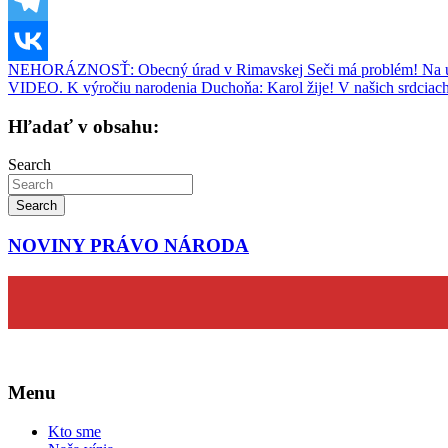
Navigácia
NEHORÁZNOSŤ: Obecný úrad v Rimavskej Seči má problém! Na úr
VIDEO. K výročiu narodenia Duchoňa: Karol žije! V našich srdciac
v
článku
Hľadať v obsahu:
Search
Search
NOVINY PRÁVO NÁRODA
Menu
Kto sme