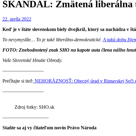
ŠKANDÁL: Zmätená liberálna ú
22. apríla 2022
Keď je v štáte slovenskom biely dvojkríž, ktorý sa nachádza v š
To nevymyslíte… To je také liberálno-demokratické.
A takú dobu žij
FOTO: Znehodnotený znak SHO na kapote auta člena nášho hnut
Vaše Slovenské Hnutie Obrody.
————————–
Prečítajte si tiež:
NEHORÁZNOSŤ: Obecný úrad v Rimavskej Seči má 
————————–
Zdroj fotky: SHO.sk
———————–——
Staňte sa aj vy čitateľom novín Právo Národa