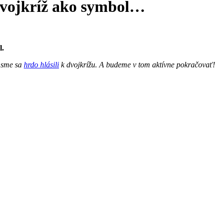
dvojkríž ako symbol…
l.
 sme sa
hrdo hlásili
k dvojkrížu. A budeme v tom aktívne pokračovať!