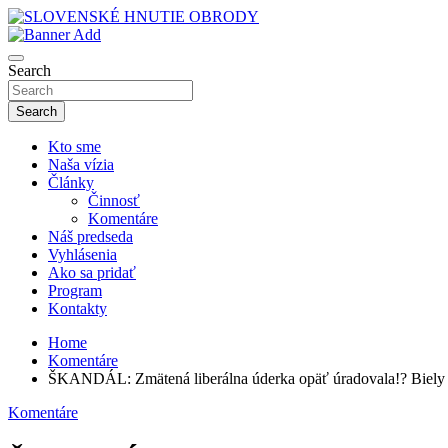
Skip
to
sho
content
SLOVENSKÉ HNUTIE OBRODY
Search
Search
Kto sme
Naša vízia
Články
Činnosť
Komentáre
Náš predseda
Vyhlásenia
Ako sa pridať
Program
Kontakty
Home
Komentáre
ŠKANDÁL: Zmätená liberálna úderka opäť úradovala!? Biely
Komentáre