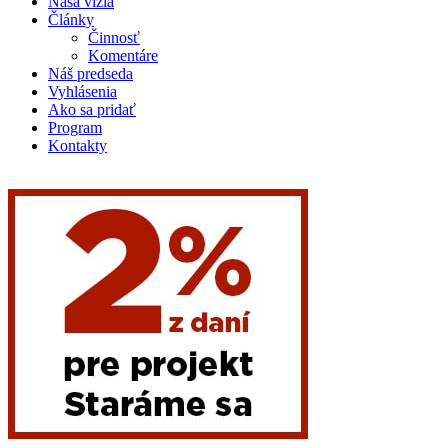
Naša vízia
Články
Činnosť
Komentáre
Náš predseda
Vyhlásenia
Ako sa pridať
Program
Kontakty