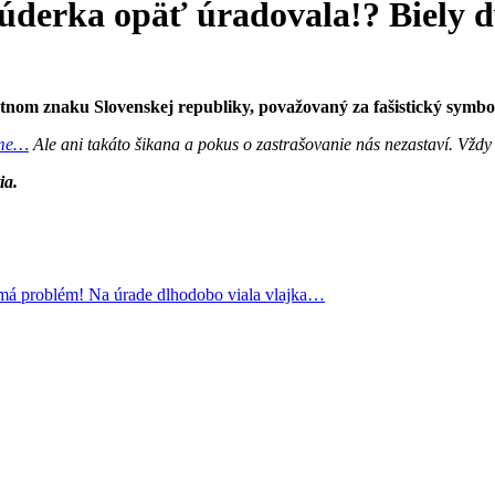
derka opäť úradovala!? Biely 
tátnom znaku Slovenskej republiky, považovaný za fašistický symbo
eme…
Ale ani takáto šikana a pokus o zastrašovanie nás nezastaví.
Vždy
ia.
problém! Na úrade dlhodobo viala vlajka…