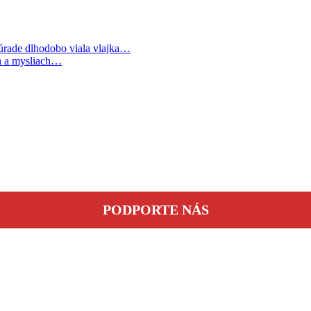
ade dlhodobo viala vlajka…
h a mysliach…
PODPORTE NÁS