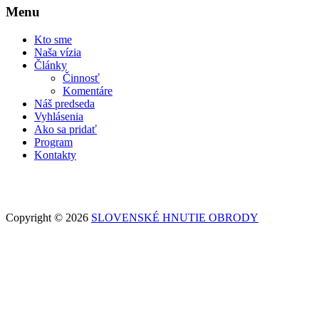
Menu
Kto sme
Naša vízia
Články
Činnosť
Komentáre
Náš predseda
Vyhlásenia
Ako sa pridať
Program
Kontakty
Copyright © 2026
SLOVENSKÉ HNUTIE OBRODY