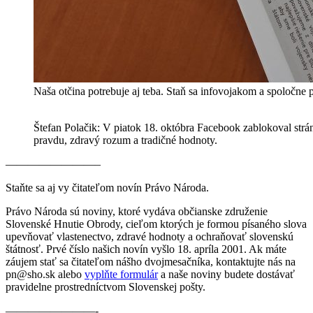
Naša otčina potrebuje aj teba. Staň sa infovojakom a spoločne 
Štefan Polačik: V piatok 18. októbra Facebook zablokoval str
pravdu, zdravý rozum a tradičné hodnoty.
————————–
Staňte sa aj vy čitateľom novín Právo Národa.
Právo Národa sú noviny, ktoré vydáva občianske združenie
Slovenské Hnutie Obrody, cieľom ktorých je formou písaného slova
upevňovať vlastenectvo, zdravé hodnoty a ochraňovať slovenskú
štátnosť. Prvé číslo našich novín vyšlo 18. apríla 2001. Ak máte
záujem stať sa čitateľom nášho dvojmesačníka, kontaktujte nás na
pn@sho.sk alebo
vyplňte formulár
a naše noviny budete dostávať
pravidelne prostredníctvom Slovenskej pošty.
————————-