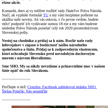
rôzne akcie.
Kamaráti, dnes aj vy môžete rozšíriť rady čitateľov Práva Národa.
Stačí, ak vyplníte formulár
TU
a my vám bezplatne pošleme na
ukážku naše noviny. Ak vás oslovia, v čo pevne veríme, budete
môcť podporiť ich vydávanie sumou 18 eur a my vám budeme
následne Právo Národa posielať celý rok 2020 prostredníctvom
Slovenskej pošty.
Nestoj na chodníku a pridaj sa k nám. Rozšír naše rady
infovojakov v zápase o budúcnosť nášho národného
spoločenstva a štátu. Pridaj sa k zodpovedným vlastencom,
ktorí ochraňujú Slovensko pred novodobým duchovným
morom s názvom liberalizmus.
Sme SHO. My sa nikdy nevzdáme a prinavrátime moc v našom
štáte opäť do rúk Slovákom.
———————-
Prečítajte si tiež:
Cenzúra: Facebook zablokoval stránku SHO.
Štefan Polačik: Nás neumlčíte
———————-