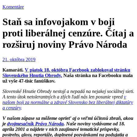
Komentáre
Staň sa infovojakom v boji
proti liberálnej cenzúre. Čítaj a
rozširuj noviny Právo Národa
21. októbra 2019
Kamaráti.
V piatok 18. októbra Facebook zablokoval stránku
Slovenského Hnutia Obrody.
Naša stránka na Facebooku mala
už vyše 47-tisíc fanúšikov.
Slovenské Hnutie Obrody nestojí a nepadá na nejakej sociálnej sieti.
A tento útok netolerantných a zlých ľudí nás len posunie vpred
v
našom boji za normálne a zdravé Slovensko bez liberálnej diktatúry
a cenzúry
.
V našom zápase sa môžeme oprieť aj o veľmi účinnú zbraň, akou
je
dvojmesačník Právo Národa
. Naše noviny vydávame od 18.
apríla 2001 a nájdete v nich zaujímavé tematické príspevky,
postrehy, glosy, reportáže, doplnené pozvánkami na podujatia a