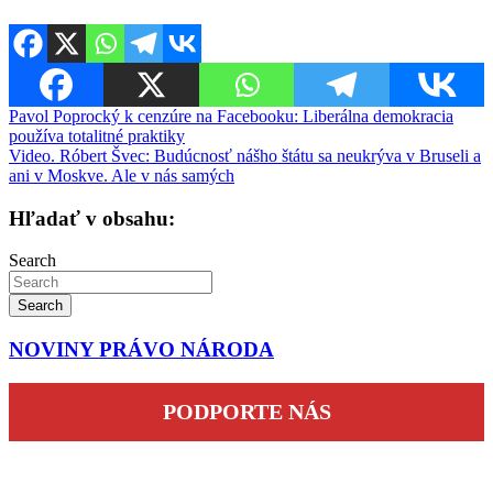
Navigácia
Pavol Poprocký k cenzúre na Facebooku: Liberálna demokracia
používa totalitné praktiky
v
Video. Róbert Švec: Budúcnosť nášho štátu sa neukrýva v Bruseli a
článku
ani v Moskve. Ale v nás samých
Hľadať v obsahu:
Search
Search
NOVINY PRÁVO NÁRODA
PODPORTE NÁS