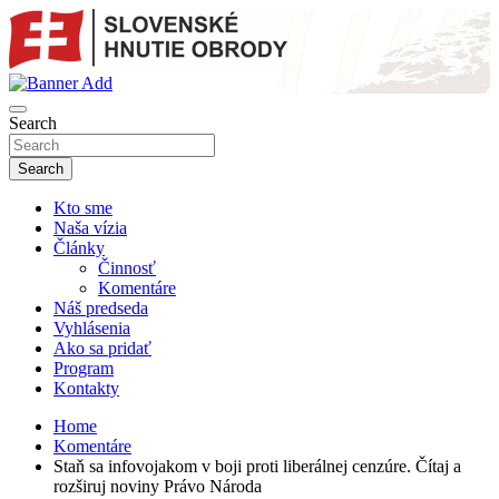
Skip
to
content
sho
SLOVENSKÉ HNUTIE OBRODY
Search
Search
Kto sme
Naša vízia
Články
Činnosť
Komentáre
Náš predseda
Vyhlásenia
Ako sa pridať
Program
Kontakty
Home
Komentáre
Staň sa infovojakom v boji proti liberálnej cenzúre. Čítaj a
rozširuj noviny Právo Národa