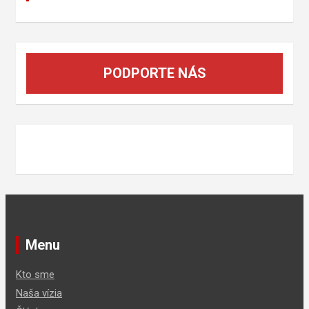
PODPORTE NÁS
Menu
Kto sme
Naša vízia