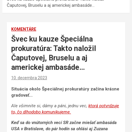
Čaputovej, Bruselu a aj americkej ambasáde…
KOMENTÁRE
Švec ku kauze Špeciálna
prokuratúra: Takto naložil
Čaputovej, Bruselu a aj
americkej ambasáde…
10. decembra 2023
Situácia okolo Špeciálnej prokuratúry začína krásne
gradovať…
Ale všimnite si, dámy a páni, jednu vec,
ktorá potvrdzuje
to, čo dlhodobo komunikujeme.
Keď sa do vnútorných vecí SR začne miešať ambasáda
USA v Bratislave, do pár hodín sa ohlási aj Zuzana