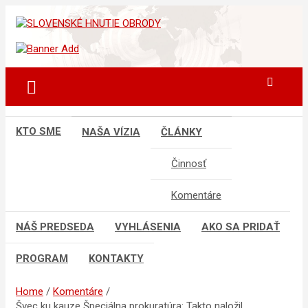
Skip
to
sho
SLOVENSKÉ HNUTIE OBRODY
content
KTO SME
NAŠA VÍZIA
ČLÁNKY
Činnosť
Komentáre
NÁŠ PREDSEDA
VYHLÁSENIA
AKO SA PRIDAŤ
PROGRAM
KONTAKTY
Home
Komentáre
Švec ku kauze Špeciálna prokuratúra: Takto naložil