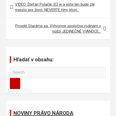
Navigácia
VIDEO. Štefan Polačik: EÚ je a ešte len bude zlé
v
miesto pre život. NEVERTE tým, ktorí…
článku
Projekt Staráme sa: Vytvorme spoločne rodinám v
núdzi JEDINEČNÉ VIANOCE…
Hľadať v obsahu:
S
e
a
r
c
h
NOVINY PRÁVO NÁRODA