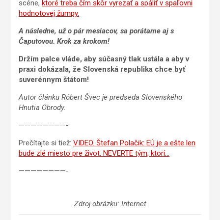
scéne,
ktoré treba čím skôr vyrezať a spáliť v spaľovni
hodnotovej žumpy.
A následne, už o pár mesiacov, sa porátame aj s
Čaputovou. Krok za krokom!
Držím palce vláde, aby súčasný tlak ustála a aby v
praxi dokázala, že Slovenská republika chce byť
suverénnym štátom!
Autor článku Róbert Švec je predseda Slovenského
Hnutia Obrody.
————————-
Prečítajte si tiež:
VIDEO. Štefan Polačik: EÚ je a ešte len
bude zlé miesto pre život. NEVERTE tým, ktorí…
————————-
Zdroj obrázku: Internet