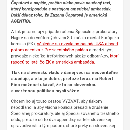
Čaputová a napíše, prečíta alebo povie naučený text,
ktorý korešponduje s postojom americkej ambasády.
Ďalší dôkaz toho, že Zuzana Čaputová je americká
AGENTKA.
A tak je tomu aj v prípade rušenia Špeciálnej prokuratúry.
Najprv sa do vnútorných veci SR začala miešať Európska
komisia (EK),
následne sa ozvala ambasáda USA a hneď
potom agentka z Prezidentského paláca
a medzi tým,
pravdaže niekoľko treťotriednych akože odborníkov,
ktorí
rapocú to isté, čo EK a americká ambasáda.
Tlak na slovenskú vládu v danej veci sa neuveriteľne
stupňuje, ale to je dobre, pretože teraz má Robert
Fico možnosť ukázať, že to so slovenskou
suverénnou politikou myslí vážne.
Chcem ho aj touto cestou VYZVAŤ, aby tlakom
nepodľahol a aby vládna koalícia presadila zrušenie
Špeciálnej prokuratúry, ale aj Špecializovaného trestného
súdu, pretože sú to dva appendixy na tele slovenskej
spravodlivosti a tým pádom, choré prvky na slovenskej