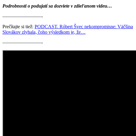
Podrobnosti o podujatí sa dozviete v zdieľanom videu…
————————-
Prečítajte si tiež:
PODCAST. Róbert Švec nekompromisne: Väčšina
Slovákov zlyhala, čoho výsledkom je, že…
————————-