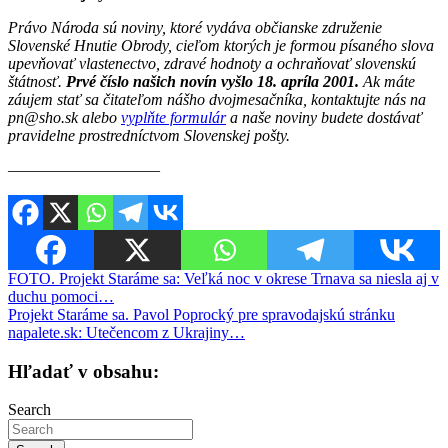
Právo Národa sú noviny, ktoré vydáva občianske združenie
Slovenské Hnutie Obrody, cieľom ktorých je formou písaného slova
upevňovať vlastenectvo, zdravé hodnoty a ochraňovať slovenskú
štátnosť.
Prvé číslo našich novín vyšlo 18. apríla 2001.
Ak máte
záujem stať sa čitateľom nášho dvojmesačníka, kontaktujte nás na
pn@sho.sk alebo
vyplňte formulár
a naše noviny budete dostávať
pravidelne prostredníctvom Slovenskej pošty.
————————–—
Navigácia
FOTO. Projekt Staráme sa: Veľká noc v okrese Trnava sa niesla aj v
duchu pomoci…
v
Projekt Staráme sa. Pavol Poprocký pre spravodajskú stránku
článku
napalete.sk: Utečencom z Ukrajiny…
Hľadať v obsahu:
Search