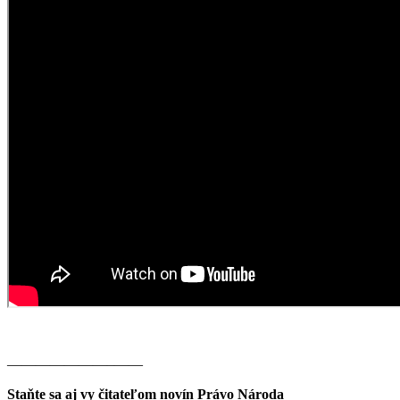
———————–——
Staňte sa aj vy čitateľom novín Právo Národa