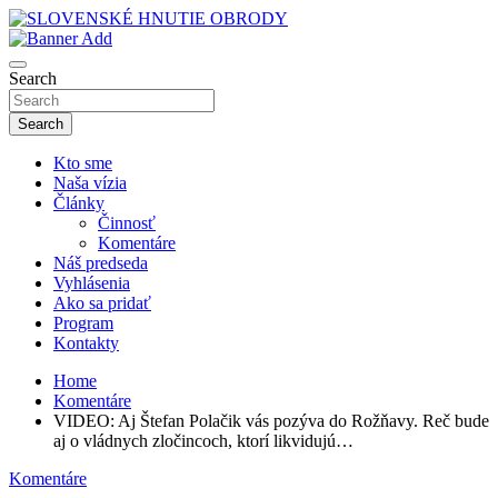
Skip
to
sho
content
SLOVENSKÉ HNUTIE OBRODY
Search
Search
Kto sme
Naša vízia
Články
Činnosť
Komentáre
Náš predseda
Vyhlásenia
Ako sa pridať
Program
Kontakty
Home
Komentáre
VIDEO: Aj Štefan Polačik vás pozýva do Rožňavy. Reč bude
aj o vládnych zločincoch, ktorí likvidujú…
Komentáre