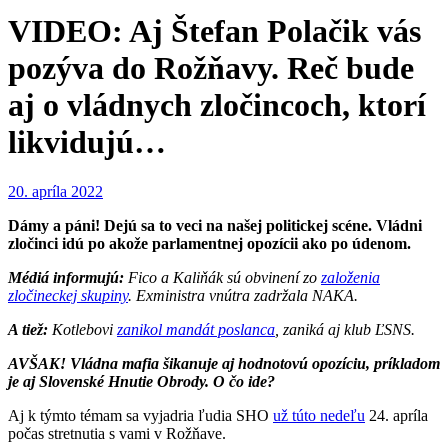
VIDEO: Aj Štefan Polačik vás
pozýva do Rožňavy. Reč bude
aj o vládnych zločincoch, ktorí
likvidujú…
20. apríla 2022
Dámy a páni! Dejú sa to veci na našej politickej scéne. Vládni
zločinci idú po akože parlamentnej opozícii ako po údenom.
Médiá informujú:
Fico a Kaliňák sú obvinení zo
založenia
zločineckej skupiny
. Exministra vnútra zadržala NAKA.
A tiež:
Kotlebovi
zanikol mandát poslanca
, zaniká aj klub ĽSNS.
AVŠAK! Vládna mafia šikanuje aj hodnotovú opozíciu, príkladom
je aj Slovenské Hnutie Obrody. O čo ide?
Aj k týmto témam sa vyjadria ľudia SHO
už túto nedeľu
24. apríla
počas stretnutia s vami v Rožňave.