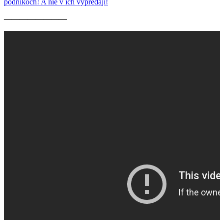
podnikoch! A nie v ich výpredaji!
————————