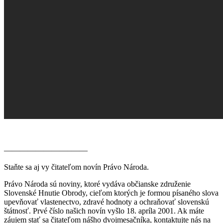
————————–——
Staňte sa aj vy čitateľom novín Právo Národa.
Právo Národa sú noviny, ktoré vydáva občianske združenie
Slovenské Hnutie Obrody, cieľom ktorých je formou písaného slova
upevňovať vlastenectvo, zdravé hodnoty a ochraňovať slovenskú
štátnosť. Prvé číslo našich novín vyšlo 18. apríla 2001. Ak máte
záujem stať sa čitateľom nášho dvojmesačníka, kontaktujte nás na