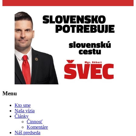
Menu
Kto sme
Naša vízia
Články
Činnosť
Komentáre
Náš predseda