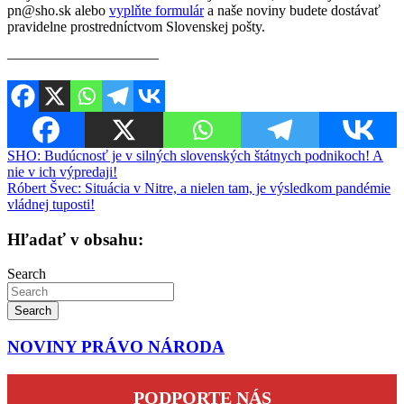
pn@sho.sk alebo
vyplňte formulár
a naše noviny budete dostávať
pravidelne prostredníctvom Slovenskej pošty.
————————–——
Navigácia
SHO: Budúcnosť je v silných slovenských štátnych podnikoch! A
nie v ich výpredaji!
v
Róbert Švec: Situácia v Nitre, a nielen tam, je výsledkom pandémie
článku
vládnej tuposti!
Hľadať v obsahu:
Search
Search
NOVINY PRÁVO NÁRODA
PODPORTE NÁS