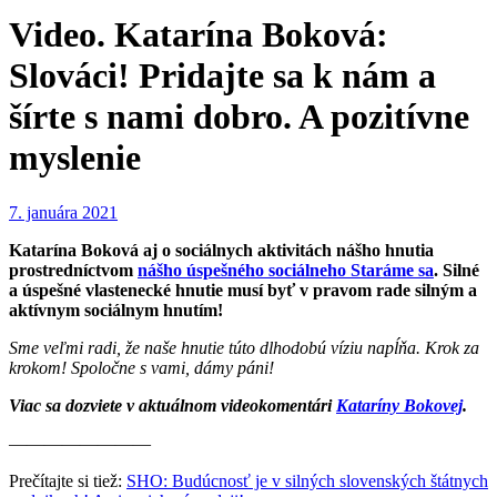
Video. Katarína Boková:
Slováci! Pridajte sa k nám a
šírte s nami dobro. A pozitívne
myslenie
7. januára 2021
Katarína Boková aj o sociálnych aktivitách nášho hnutia
prostredníctvom
nášho úspešného sociálneho Staráme sa
. Silné
a úspešné vlastenecké hnutie musí byť v pravom rade silným a
aktívnym sociálnym hnutím!
Sme veľmi radi, že naše hnutie túto dlhodobú víziu napĺňa. Krok za
krokom! Spoločne s vami, dámy páni!
Viac sa dozviete v aktuálnom videokomentári
Kataríny Bokovej
.
————————
Prečítajte si tiež:
SHO: Budúcnosť je v silných slovenských štátnych