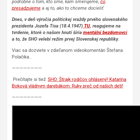
podrobne o tom, kto sme, kam smerujeme,
čo
presadzujeme
a aj to, ako to chceme docieliť.
Dnes, v deň výročia politickej vraždy prvého slovenského
prezidenta Jozefa Tisa (18.4.1947)
TU
, reagujeme na
tvrdenie, ktoré o našom hnutí šíria
mentálni bezdomovci
a to,
že SHO velebí režim prvej Slovenskej republiky.
Viac sa dozviete v zdieľanom videokomentári Štefana
Polačika…
————————
Prečítajte si tiež:
SHO: Štrajk rodičov ohlásený! Katarína
Boková vládnym darebákom: Ruky preč od našich detí!
————————