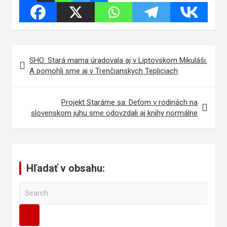
Navigácia
SHO: Stará mama úradovala aj v Liptovskom Mikuláši.
v
A pomohli sme aj v Trenčianskych Tepliciach
článku
Projekt Staráme sa: Deťom v rodinách na
slovenskom juhu sme odovzdali aj knihy normálne
Hľadať v obsahu:
S
e
a
r