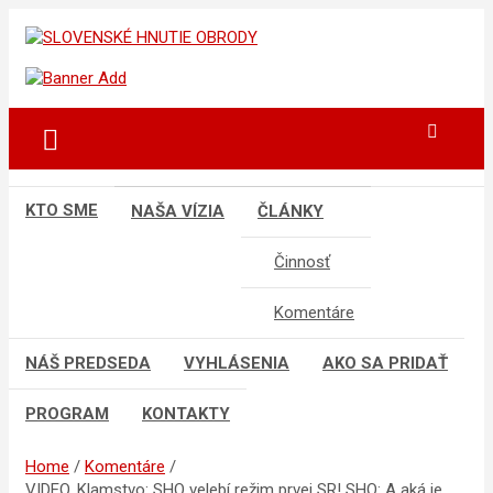
Skip
to
sho
SLOVENSKÉ HNUTIE OBRODY
content
KTO SME
NAŠA VÍZIA
ČLÁNKY
Činnosť
Komentáre
NÁŠ PREDSEDA
VYHLÁSENIA
AKO SA PRIDAŤ
PROGRAM
KONTAKTY
Home
Komentáre
VIDEO. Klamstvo: SHO velebí režim prvej SR! SHO: A aká je