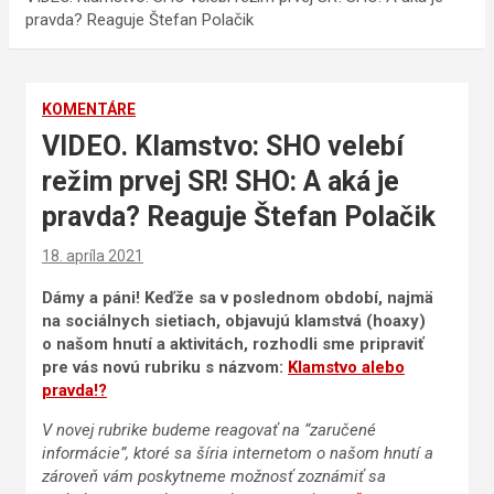
pravda? Reaguje Štefan Polačik
KOMENTÁRE
VIDEO. Klamstvo: SHO velebí
režim prvej SR! SHO: A aká je
pravda? Reaguje Štefan Polačik
18. apríla 2021
Dámy a páni! Keďže sa v poslednom období, najmä
na sociálnych sietiach, objavujú klamstvá (hoaxy)
o našom hnutí a aktivitách, rozhodli sme pripraviť
pre vás novú rubriku s názvom:
Klamstvo alebo
pravda!?
V novej rubrike budeme reagovať na “zaručené
informácie”, ktoré sa šíria internetom o našom hnutí a
zároveň vám poskytneme možnosť zoznámiť sa