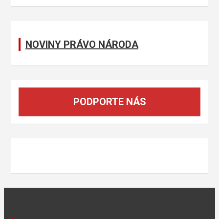
c
h
NOVINY PRÁVO NÁRODA
PODPORTE NÁS