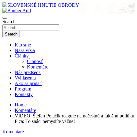
Skip
to
sho
content
SLOVENSKÉ HNUTIE OBRODY
Search
Search
Kto sme
Naša vízia
Články
Činnosť
Komentáre
Náš predseda
Vyhlásenia
Ako sa pridať
Program
Kontakty
Home
Komentáre
VIDEO. Štefan Polačik reaguje na nečestnú a falošnú politiku
Fica: To snáď nemyslíte vážne!
Komentáre