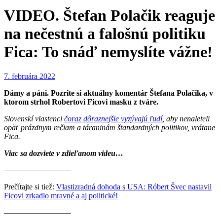
VIDEO. Štefan Polačik reaguje
na nečestnú a falošnú politiku
Fica: To snáď nemyslíte vážne!
7. februára 2022
Dámy a páni. Pozrite si aktuálny komentár Štefana Polačika, v
ktorom strhol Robertovi Ficovi masku z tváre.
Slovenskí vlastenci
čoraz dôraznejšie vyzývajú ľudí
, aby nenaleteli
opäť prázdnym rečiam a táraninám štandardných politikov, vrátane
Fica.
Viac sa dozviete v zdieľanom videu…
————————–
Prečítajte si tiež:
Vlastizradná dohoda s USA: Róbert Švec nastavil
Ficovi zrkadlo mravné a aj politické!
————————–