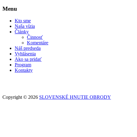
Menu
Kto sme
Naša vízia
Články
Činnosť
Komentáre
Náš predseda
Vyhlásenia
Ako sa pridať
Program
Kontakty
Copyright © 2026
SLOVENSKÉ HNUTIE OBRODY