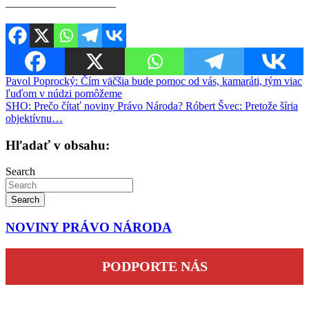
————————–—–
Navigácia
Pavol Poprocký: Čím väčšia bude pomoc od vás, kamaráti, tým viac
ľuďom v núdzi pomôžeme
v
SHO: Prečo čítať noviny Právo Národa? Róbert Švec: Pretože šíria
článku
objektívnu…
Hľadať v obsahu:
Search
Search
NOVINY PRÁVO NÁRODA
PODPORTE NÁS