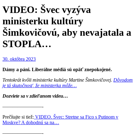
VIDEO: Švec vyzýva
ministerku kultúry
Šimkovičovú, aby nevajatala a
STOPLA…
30. októbra 2023
Dámy a páni. Liberálne médiá sú opäť znepokojené.
Tentokrát kvôli ministerke kultúry Martine Šimkovičovej.
Dôvodom
je tá skutočnosť, že ministerka môže…
Dozviete sa v zdieľanom videu…
————————-
Prečítajte si tiež:
VIDEO. Švec: Stretne sa Fico s Putinom v
Moskve? A dohodnú sa na…
————————-