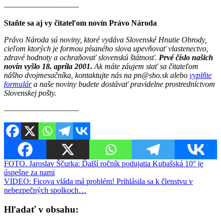
———————–——
Staňte sa aj vy čitateľom novín Právo Národa
Právo Národa sú noviny, ktoré vydáva Slovenské Hnutie Obrody,
cieľom ktorých je formou písaného slova upevňovať vlastenectvo,
zdravé hodnoty a ochraňovať slovenskú štátnosť.
Prvé číslo našich
novín vyšlo 18. apríla 2001.
Ak máte záujem stať sa čitateľom
nášho dvojmesačníka, kontaktujte nás na pn@sho.sk alebo
vyplňte
formulár
a naše noviny budete dostávať pravidelne prostredníctvom
Slovenskej pošty.
————————–—
Navigácia
FOTO. Jaroslav Ščurka: Ďalší ročník podujatia Kubašská 10° je
úspešne za nami
v
VIDEO: Ficova vláda má problém! Prihlásila sa k členstvu v
článku
nebezpečných spolkoch…
Hľadať v obsahu: