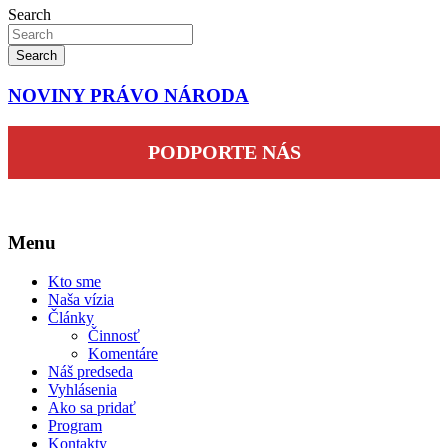
Search
Search
NOVINY PRÁVO NÁRODA
PODPORTE NÁS
Menu
Kto sme
Naša vízia
Články
Činnosť
Komentáre
Náš predseda
Vyhlásenia
Ako sa pridať
Program
Kontakty