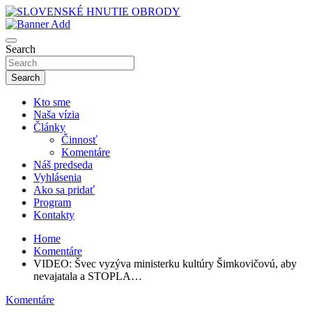
Skip
to
sho
content
SLOVENSKÉ HNUTIE OBRODY
Search
Search
Kto sme
Naša vízia
Články
Činnosť
Komentáre
Náš predseda
Vyhlásenia
Ako sa pridať
Program
Kontakty
Home
Komentáre
VIDEO: Švec vyzýva ministerku kultúry Šimkovičovú, aby
nevajatala a STOPLA…
Komentáre