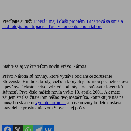
————————-
Prečítajte si tiež:
Liberáli majú ďalší problém. Bihariová sa smiala
nad fotografiou trpiacich ľudí v koncentračnom tábore
————————-
————————–——
Staňte sa aj vy čitateľom novín Právo Národa.
Právo Národa sú noviny, ktoré vydáva občianske združenie
Slovenské Hnutie Obrody, cieľom ktorých je formou písaného slova
upevňovať vlastenectvo, zdravé hodnoty a ochraňovať slovenskú
štátnosť. Prvé číslo našich novín vyšlo 18. apríla 2001. Ak máte
záujem stať sa čitateľom nášho dvojmesačníka, kontaktujte nás na
pn@sho.sk alebo
vyplňte formulár
a naše noviny budete dostávať
pravidelne prostredníctvom Slovenskej pošty.
————————–——