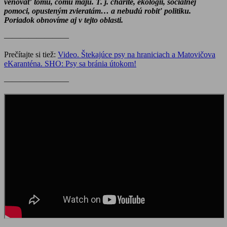
venovať tomu, čomu majú. T. j. charite, ekológii, sociálnej
pomoci, opusteným zvieratám… a nebudú robiť politiku.
Poriadok obnovíme aj v tejto oblasti.
————————
Prečítajte si tiež:
Video. Štekajúce psy na hraniciach a Matovičova
eKaranténa. SHO: Psy sa bránia útokom!
————————