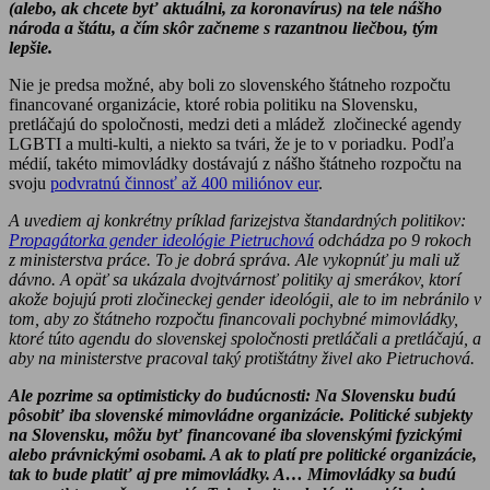
(alebo, ak chcete byť aktuálni, za koronavírus) na tele nášho
národa a štátu, a čím skôr začneme s razantnou liečbou, tým
lepšie.
Nie je predsa možné, aby boli zo slovenského štátneho rozpočtu
financované organizácie, ktoré robia politiku na Slovensku,
pretláčajú do spoločnosti, medzi deti a mládež zločinecké agendy
LGBTI a multi-kulti, a niekto sa tvári, že je to v poriadku. Podľa
médií, takéto mimovládky dostávajú z nášho štátneho rozpočtu na
svoju
podvratnú činnosť až 400 miliónov eur
.
A uvediem aj konkrétny príklad farizejstva štandardných politikov:
Propagátorka gender ideológie Pietruchová
odchádza po 9 rokoch
z ministerstva práce. To je dobrá správa. Ale vykopnúť ju mali už
dávno. A opäť sa ukázala dvojtvárnosť politiky aj smerákov, ktorí
akože bojujú proti zločineckej gender ideológii, ale to im nebránilo v
tom, aby zo štátneho rozpočtu financovali pochybné mimovládky,
ktoré túto agendu do slovenskej spoločnosti pretláčali a pretláčajú, a
aby na ministerstve pracoval taký protištátny živel ako Pietruchová.
Ale pozrime sa optimisticky do budúcnosti: Na Slovensku budú
pôsobiť iba slovenské mimovládne organizácie. Politické subjekty
na Slovensku, môžu byť financované iba slovenskými fyzickými
alebo právnickými osobami. A ak to platí pre politické organizácie,
tak to bude platiť aj pre mimovládky. A… Mimovládky sa budú