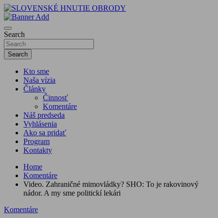
Skip
to
sho
content
SLOVENSKÉ HNUTIE OBRODY
Search
Search
Kto sme
Naša vízia
Články
Činnosť
Komentáre
Náš predseda
Vyhlásenia
Ako sa pridať
Program
Kontakty
Home
Komentáre
Video. Zahraničné mimovládky? SHO: To je rakovinový
nádor. A my sme politickí lekári
Komentáre