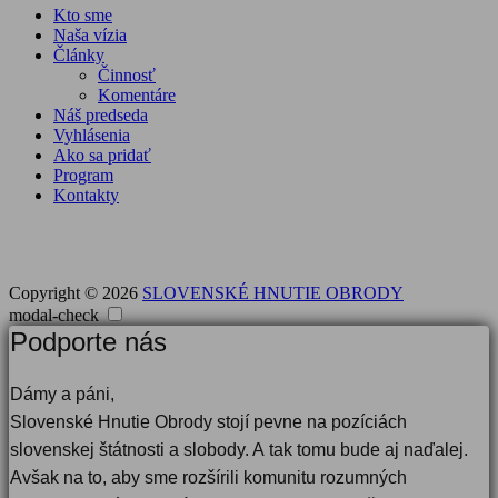
Kto sme
Naša vízia
Články
Činnosť
Komentáre
Náš predseda
Vyhlásenia
Ako sa pridať
Program
Kontakty
Copyright © 2026
SLOVENSKÉ HNUTIE OBRODY
modal-check
Podporte nás
Dámy a páni,
Slovenské Hnutie Obrody stojí pevne na pozíciách
slovenskej štátnosti a slobody. A tak tomu bude aj naďalej.
Avšak na to, aby sme rozšírili komunitu rozumných