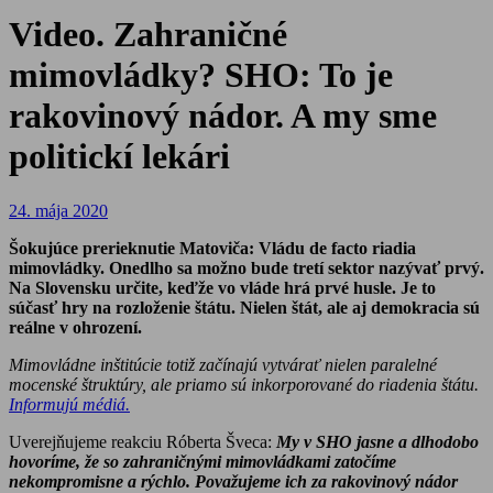
Video. Zahraničné
mimovládky? SHO: To je
rakovinový nádor. A my sme
politickí lekári
24. mája 2020
Šokujúce prerieknutie Matoviča: Vládu de facto riadia
mimovládky. Onedlho sa možno bude tretí sektor nazývať prvý.
Na Slovensku určite, keďže vo vláde hrá prvé husle. Je to
súčasť hry na rozloženie štátu. Nielen štát, ale aj demokracia sú
reálne v ohrození.
Mimovládne inštitúcie totiž začínajú vytvárať nielen paralelné
mocenské štruktúry, ale priamo sú inkorporované do riadenia štátu.
Informujú médiá.
Uverejňujeme reakciu Róberta Šveca:
My v SHO jasne a dlhodobo
hovoríme, že so zahraničnými mimovládkami zatočíme
nekompromisne a rýchlo. Považujeme ich za rakovinový nádor