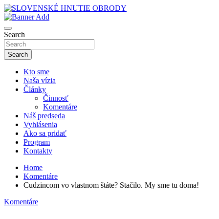
Skip
to
sho
content
SLOVENSKÉ HNUTIE OBRODY
Search
Search
Kto sme
Naša vízia
Články
Činnosť
Komentáre
Náš predseda
Vyhlásenia
Ako sa pridať
Program
Kontakty
Home
Komentáre
Cudzincom vo vlastnom štáte? Stačilo. My sme tu doma!
Komentáre