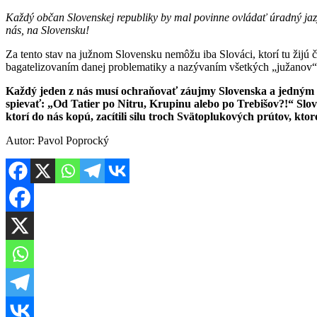
Každý občan Slovenskej republiky by mal povinne ovládať úradný jazy
nás, na Slovensku!
Za tento stav na južnom Slovensku nemôžu iba Slováci, ktorí tu žijú či
bagatelizovaním danej problematiky a nazývaním všetkých „južanov
Každý jeden z nás musí ochraňovať záujmy Slovenska a jedným z 
spievať: „Od Tatier po Nitru, Krupinu alebo po Trebišov?!“ Slová
ktorí do nás kopú, zacítili silu troch Svätoplukových prútov, ktor
Autor: Pavol Poprocký