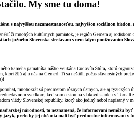
tačilo. My sme tu doma!
giónu s najvyššou nezamestnanosťou, najvyššou sociálnou biedou, 
érií či mnohých kultúrnych pamiatok, je región Gemera aj rodiskom o
astiach južného Slovenska stretávam s neustálym ponižovaním Slov
dného kameňa pamätníka nášho velikána Ľudovíta Štúra, ktorú organizov
, ktorí žijú aj u nás na Gemeri. Tí sa neštítili počas slávnostných pr
a)!
pomínal, mnohokrát sú predmetom rôznych ústnych, ale aj fyzických út
prednedávnom svedkom, keď som cestou na vlakovú stanicu v Tornali zba
Úradom vlády Slovenskej republiky, ktorý ako jediný nebol napísaný v 
 maďarskej národnosti, to neznamená, že informovaní nemôžu byť a
 jazyk, preto by jej občania mali byť prednostne informovaní v 