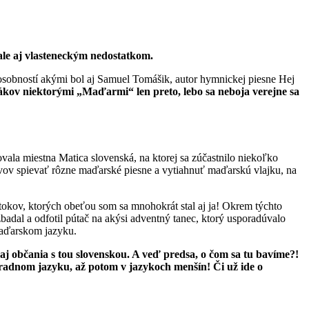
ale aj vlasteneckým nedostatkom.
sobností akými bol aj Samuel Tomášik, autor hymnickej piesne Hej
ákov niektorými „Maďarmi“ len preto, lebo sa neboja verejne sa
ala miestna Matica slovenská, na ktorej sa zúčastnilo niekoľko
ejavov spievať rôzne maďarské piesne a vytiahnuť maďarskú vlajku, na
okov, ktorých obeťou som sa mnohokrát stal aj ja! Okrem týchto
dal a odfotil pútač na akýsi adventný tanec, ktorý usporadúvalo
maďarskom jazyku.
j občania s tou slovenskou. A veď predsa, o čom sa tu bavíme?!
úradnom jazyku, až potom v jazykoch menšín! Či už ide o