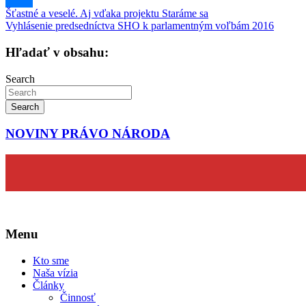
Navigácia
Šťastné a veselé. Aj vďaka projektu Staráme sa
Vyhlásenie predsedníctva SHO k parlamentným voľbám 2016
v
článku
Hľadať v obsahu:
Search
Search
NOVINY PRÁVO NÁRODA
Menu
Kto sme
Naša vízia
Články
Činnosť