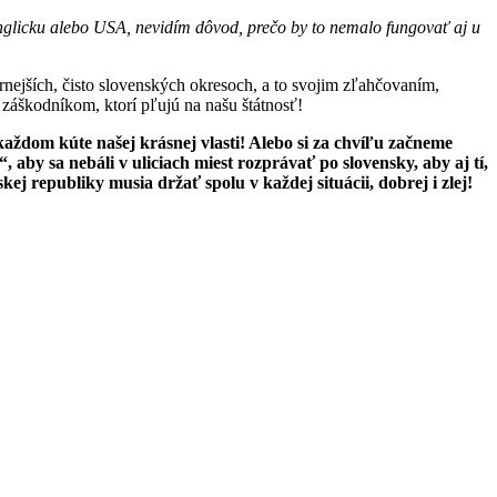
Anglicku alebo USA, nevidím dôvod, prečo by to nemalo fungovať aj u
vernejších, čisto slovenských okresoch, a to svojim zľahčovaním,
škodníkom, ktorí pľujú na našu štátnosť!
aždom kúte našej krásnej vlasti! Alebo si za chvíľu začneme
aby sa nebáli v uliciach miest rozprávať po slovensky, aby aj tí,
kej republiky musia držať spolu v každej situácii, dobrej i zlej!