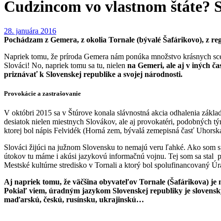
Cudzincom vo vlastnom štáte? S
28. januára 2016
Pochádzam z Gemera, z okolia Tornale (bývalé Šafárikovo), z re
Napriek tomu, že príroda Gemera nám ponúka množstvo krásnych scen
Slováci! No, napriek tomu sa tu, nielen
na Gemeri, ale aj v iných č
priznávať k Slovenskej republike a svojej národnosti.
Provokácie a zastrašovanie
V októbri 2015 sa v Štúrove konala slávnostná akcia odhalenia zákla
desiatok nielen miestnych Slovákov, ale aj provokatéri, podobných tým
ktorej bol nápis Felvidék (Horná zem, bývalá zemepisná časť Uhorsk
Slováci žijúci na južnom Slovensku to nemajú veru ľahké. Ako som s
útokov tu máme i akúsi jazykovú informačnú vojnu. Tej som sa stal 
Mestské kultúrne stredisko v Tornali a ktorý bol spolufinancovaný 
Aj napriek tomu, že väčšina obyvateľov Tornale (Šafárikova) je
Pokiaľ viem, úradným jazykom Slovenskej republiky je slovenský
maďarskú, českú, rusínsku, ukrajinskú…