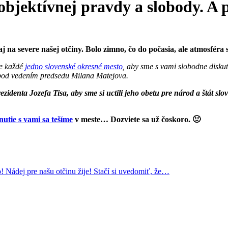
 objektívnej pravdy a slobody. 
aj na severe našej otčiny. Bolo zimno, čo do počasia, ale atmosféra 
me každé
jedno slovenské okresné mesto
, aby sme s vami slobodne diskuto
 pod vedením predsedu Milana Matejova.
denta Jozefa Tisa, aby sme si uctili jeho obetu pre národ a štát slov
nutie s vami sa tešíme
v meste… Dozviete sa už čoskoro. 🙂
 Nádej pre našu otčinu žije! Stačí si uvedomiť, že…