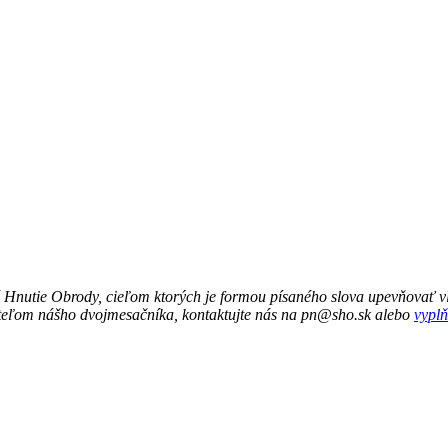
 Hnutie Obrody, cieľom ktorých je formou písaného slova upevňovať vl
ateľom nášho dvojmesačníka, kontaktujte nás na pn@sho.sk alebo
vyplň