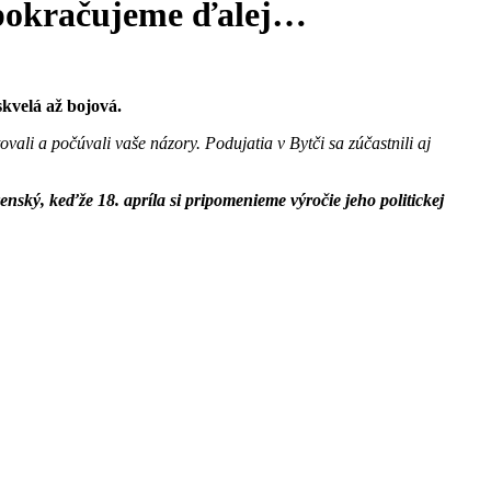
A pokračujeme ďalej…
skvelá až bojová.
vali a počúvali vaše názory. Podujatia v Bytči sa zúčastnili aj
enský, keďže 18. apríla si pripomenieme výročie jeho politickej