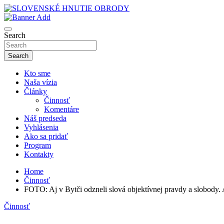
Skip
to
sho
content
SLOVENSKÉ HNUTIE OBRODY
Search
Search
Kto sme
Naša vízia
Články
Činnosť
Komentáre
Náš predseda
Vyhlásenia
Ako sa pridať
Program
Kontakty
Home
Činnosť
FOTO: Aj v Bytči odzneli slová objektívnej pravdy a slobody
Činnosť