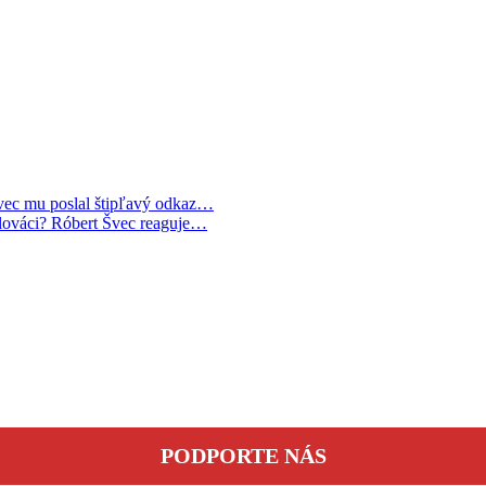
Švec mu poslal štipľavý odkaz…
Slováci? Róbert Švec reaguje…
PODPORTE NÁS