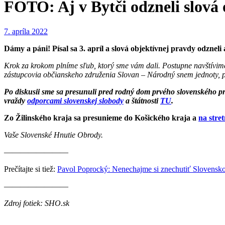
FOTO: Aj v Bytči odzneli slová
7. apríla 2022
Dámy a páni! Písal sa 3. apríl a slová objektívnej pravdy odzneli 
Krok za krokom plníme sľub, ktorý sme vám dali. Postupne navštívi
zástupcovia občianskeho združenia Slovan – Národný snem jednoty,
Po diskusii sme sa presunuli pred rodný dom prvého slovenského prezi
vraždy
odporcami slovenskej slobody
a štátnosti
TU
.
Zo Žilinského kraja sa presunieme do Košického kraja a
na stret
Vaše Slovenské Hnutie Obrody.
————————
Prečítajte si tiež:
Pavol Poprocký: Nenechajme si znechutiť Slovensko!
————————
Zdroj fotiek: SHO.sk