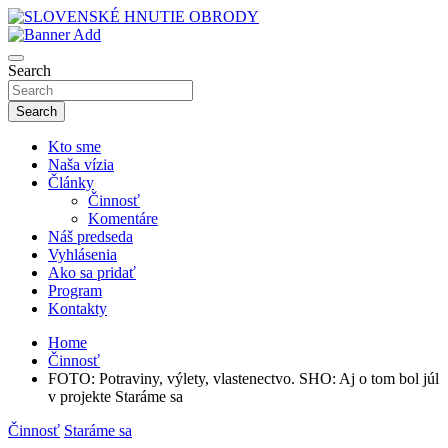
Skip
to
sho
content
SLOVENSKÉ HNUTIE OBRODY
Search
Search
Kto sme
Naša vízia
Články
Činnosť
Komentáre
Náš predseda
Vyhlásenia
Ako sa pridať
Program
Kontakty
Home
Činnosť
FOTO: Potraviny, výlety, vlastenectvo. SHO: Aj o tom bol júl
v projekte Staráme sa
Činnosť
Staráme sa