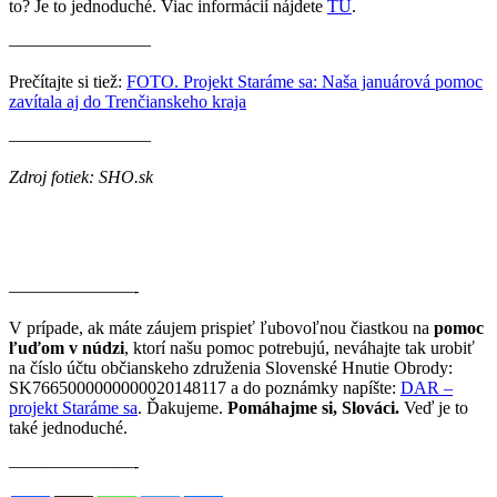
to? Je to jednoduché. Viac informácií nájdete
TU
.
————————
Prečítajte si tiež:
FOTO. Projekt Staráme sa: Naša januárová pomoc
zavítala aj do Trenčianskeho kraja
————————
Zdroj fotiek: SHO.sk
———————-
V prípade, ak máte záujem prispieť ľubovoľnou čiastkou na
pomoc
ľuďom v núdzi
, ktorí našu pomoc potrebujú, neváhajte tak urobiť
na číslo účtu občianskeho združenia Slovenské Hnutie Obrody:
SK7665000000000020148117 a do poznámky napíšte:
DAR –
projekt Staráme sa
. Ďakujeme.
Pomáhajme si, Slováci.
Veď je to
také jednoduché.
———————-