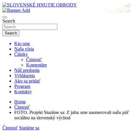
Skip
to
sho
content
SLOVENSKÉ HNUTIE OBRODY
Search
Search
Kto sme
Naša vízia
Články
Činnosť
Komentáre
Náš predseda
Vyhlásenia
Ako sa pridať
Program
Kontakty
Home
Činnosť
FOTO. Projekt Staráme sa: Z juhu sme nasmerovali našu púť
sociálnu na slovenský východ
Činnosť
Staráme sa