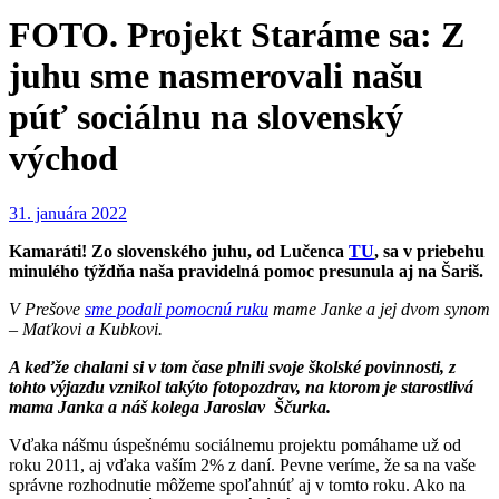
FOTO. Projekt Staráme sa: Z
juhu sme nasmerovali našu
púť sociálnu na slovenský
východ
31. januára 2022
Kamaráti! Zo slovenského juhu, od Lučenca
TU
, sa v priebehu
minulého týždňa naša pravidelná pomoc presunula aj na Šariš.
V Prešove
sme podali pomocnú ruku
mame Janke a jej dvom synom
– Maťkovi a Kubkovi.
A keďže chalani si v tom čase plnili svoje školské povinnosti, z
tohto výjazdu vznikol takýto fotopozdrav, na ktorom je starostlivá
mama Janka a náš kolega Jaroslav Ščurka.
Vďaka nášmu úspešnému sociálnemu projektu pomáhame už od
roku 2011, aj vďaka vaším 2% z daní. Pevne veríme, že sa na vaše
správne rozhodnutie môžeme spoľahnúť aj v tomto roku. Ako na