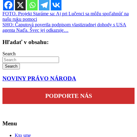
Navigácia
FOTO. Projekt Staráme sa: Aj pri Lučenci sa môžu spoľahnúť na
našu ruku pomoci
v
SHO: Čaputová poverila podpisom vlastizradnej dohody s USA
článku
agenta Naďa. Švec jej odkazuje…
Hľadať v obsahu:
Search
Search
NOVINY PRÁVO NÁRODA
PODPORTE NÁS
Menu
Kto sme