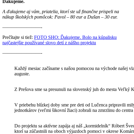
Ďakujeme.
A ďakujeme aj vám, priatelia, ktorí ste už finančne prispeli na
nákup školských pomôcok: Pavol – 80 eur a Dušan – 30 eur.
————————-
Prečítajte si tiež:
FOTO SHO: Ďakujeme. Bolo na kúpalisku
najčastejšie používané slovo detí z nášho projektu
————————-
Každý mesiac začíname s našou pomocou na východe našej vlast
auguste.
Z Prešova sme sa presunuli na slovenský juh do mesta Veľký Kr
V priebehu blízkej doby sme pre deti od Lučenca pripravili m
jednotkárov (veľmi šikovní žiaci) zobrali na zmrzlinu do centra
Do projektu sa aktívne zapája aj náš „kormidelník“ Róbert Šve
ktorí sa zúčastnili na oboch výjazdoch pomoci v okrese Komárno