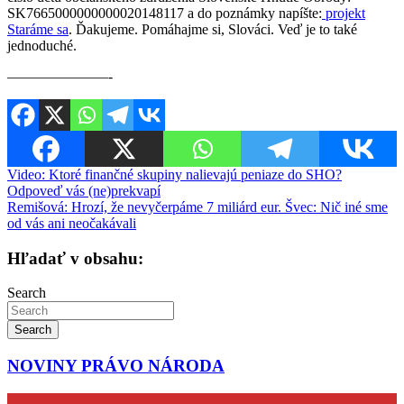
SK7665000000000020148117 a do poznámky napíšte:
projekt
Staráme sa
. Ďakujeme. Pomáhajme si, Slováci. Veď je to také
jednoduché.
———————-
Navigácia
Video: Ktoré finančné skupiny nalievajú peniaze do SHO?
Odpoveď vás (ne)prekvapí
v
Remišová: Hrozí, že nevyčerpáme 7 miliárd eur. Švec: Nič iné sme
článku
od vás ani neočakávali
Hľadať v obsahu:
Search
Search
NOVINY PRÁVO NÁRODA