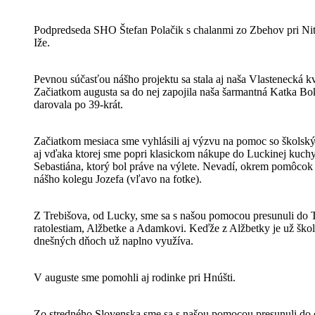
Podpredseda SHO Štefan Polačik s chalanmi zo Zbehov pri Ni
Iže.
Pevnou súčasťou nášho projektu sa stala aj naša Vlastenecká k
Začiatkom augusta sa do nej zapojila naša šarmantná Katka Bok
darovala po 39-krát.
Začiatkom mesiaca sme vyhlásili aj výzvu na pomoc so škols
aj vďaka ktorej sme popri klasickom nákupe do Luckinej kuchy
Sebastiána, ktorý bol práve na výlete. Nevadí, okrem pomôcok 
nášho kolegu Jozefa (vľavo na fotke).
Z Trebišova, od Lucky, sme sa s našou pomocou presunuli do 
ratolestiam, Alžbetke a Adamkovi. Keďže z Alžbetky je už školá
dnešných dňoch už naplno využíva.
V auguste sme pomohli aj rodinke pri Hnúšti.
Zo stredného Slovenska sme sa s našou pomocou presunuli do 