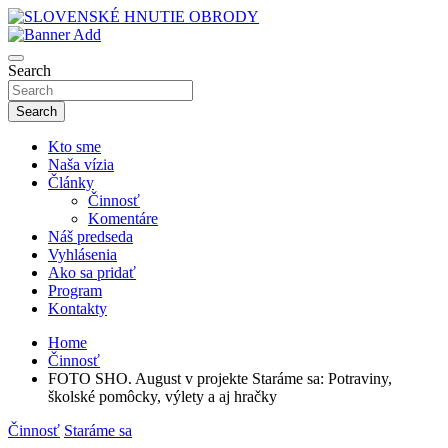
Skip
to
sho
content
SLOVENSKÉ HNUTIE OBRODY
Search
Search
Kto sme
Naša vízia
Články
Činnosť
Komentáre
Náš predseda
Vyhlásenia
Ako sa pridať
Program
Kontakty
Home
Činnosť
FOTO SHO. August v projekte Staráme sa: Potraviny,
školské pomôcky, výlety a aj hračky
Činnosť
Staráme sa