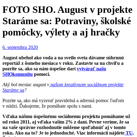
FOTO SHO. August v projekte
Staráme sa: Potraviny, školské
pomôcky, výlety a aj hračky
6. septembra 2020
August ubehol ako voda a na svetlo sveta dávame súhrnnú
reportáž z ôsmeho mesiaca v roku. Zastavte sa na chvíľu a
pozrite sa, ako sa nám úspešne darí
vytvárať našu
SHOkomunitu
pomoci.
Aký bol mesiac august v
našom kreatívnom sociálnom projekte
Staráme sa
?
Pozrite sa, ako má vyzerať pravidelná a adresná pomoc ľuďom
v núdzi. Ďakujeme, že pomáhate spolu s nami.
Vďaka nášmu úspešnému sociálnemu projektu pomáhame už
od roku 2011, aj vďaka vaším 2% z daní. Pevne veríme, že sa
na vaše správne rozhodnutie môžeme spoľahnúť aj v tomto
roku. Ako na to? Je to jednoduché. Viac informácií nájdete
TU
.