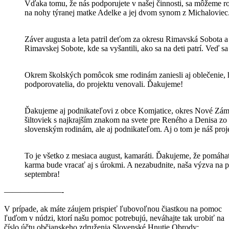
Vďaka tomu, že nás podporujete v našej činnosti, sa môžeme ro
na nohy týranej matke Adelke a jej dvom synom z Michaloviec
Záver augusta a leta patril deťom za okresu Rimavská Sobota a
Rimavskej Sobote, kde sa vyšantili, ako sa na deti patrí. Veď sa
Okrem školských pomôcok sme rodinám zaniesli aj oblečenie, hr
podporovatelia, do projektu venovali. Ďakujeme!
Ďakujeme aj podnikateľovi z obce Komjatice, okres Nové Zá
šiltoviek s najkrajším znakom na svete pre Reného a Denisa 
slovenským rodinám, ale aj podnikateľom. Aj o tom je náš proj
To je všetko z mesiaca august, kamaráti. Ďakujeme, že pomáhat
karma bude vracať aj s úrokmi. A nezabudnite, naša výzva na
septembra!
———————-
V prípade, ak máte záujem prispieť ľubovoľnou čiastkou na pomoc
ľuďom v núdzi, ktorí našu pomoc potrebujú, neváhajte tak urobiť na
číslo účtu občianskeho združenia Slovenské Hnutie Obrody: