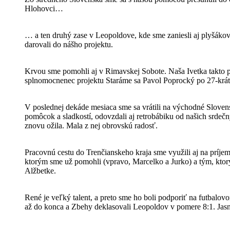
Hlohovci…
… a ten druhý zase v Leopoldove, kde sme zaniesli aj plyšákov
darovali do nášho projektu.
Krvou sme pomohli aj v Rimavskej Sobote. Naša Ivetka takto 
splnomocnenec projektu Staráme sa Pavol Poprocký po 27-krát 
V poslednej dekáde mesiaca sme sa vrátili na východné Slove
pomôcok a sladkostí, odovzdali aj retrobábiku od našich srdeč
znovu ožila. Mala z nej obrovskú radosť.
Pracovnú cestu do Trenčianskeho kraja sme využili aj na príjem
ktorým sme už pomohli (vpravo, Marcelko a Jurko) a tým, kt
Alžbetke.
René je veľký talent, a preto sme ho boli podporiť na futbalo
až do konca a Zbehy deklasovali Leopoldov v pomere 8:1. Jasn