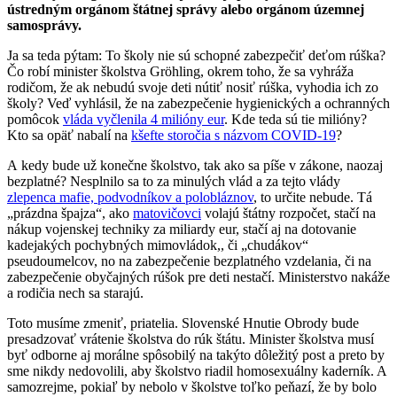
ústredným orgánom štátnej správy alebo orgánom územnej
samosprávy.
Ja sa teda pýtam: To školy nie sú schopné zabezpečiť deťom rúška?
Čo robí minister školstva Gröhling, okrem toho, že sa vyhráža
rodičom, že ak nebudú svoje deti nútiť nosiť rúška, vyhodia ich zo
školy? Veď vyhlásil, že na zabezpečenie hygienických a ochranných
pomôcok
vláda vyčlenila 4 milióny eur
. Kde teda sú tie milióny?
Kto sa opäť nabalí na
kšefte storočia s názvom COVID-19
?
A kedy bude už konečne školstvo, tak ako sa píše v zákone, naozaj
bezplatné? Nesplnilo sa to za minulých vlád a za tejto vlády
zlepenca mafie, podvodníkov a polobláznov
, to určite nebude. Tá
„prázdna špajza“, ako
matovičovci
volajú štátny rozpočet, stačí na
nákup vojenskej techniky za miliardy eur, stačí aj na dotovanie
kadejakých pochybných mimovládok,, či „chudákov“
pseudoumelcov, no na zabezpečenie bezplatného vzdelania, či na
zabezpečenie obyčajných rúšok pre deti nestačí. Ministerstvo nakáže
a rodičia nech sa starajú.
Toto musíme zmeniť, priatelia. Slovenské Hnutie Obrody bude
presadzovať vrátenie školstva do rúk štátu. Minister školstva musí
byť odborne aj morálne spôsobilý na takýto dôležitý post a preto by
sme nikdy nedovolili, aby školstvo riadil homosexuálny kaderník. A
samozrejme, pokiaľ by nebolo v školstve toľko peňazí, že by bolo