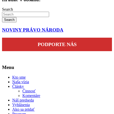
Search
Search
NOVINY PRÁVO NÁRODA
PODPORTE NÁS
Menu
Kto sme
Naša vízia
Články
Činnosť
Komentáre
Náš predseda
Vyhlásenia
Ako sa pridať
Program