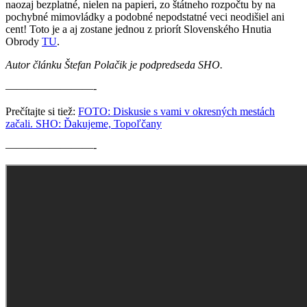
naozaj bezplatné, nielen na papieri, zo štátneho rozpočtu by na
pochybné mimovládky a podobné nepodstatné veci neodišiel ani
cent! Toto je a aj zostane jednou z priorít Slovenského Hnutia
Obrody
TU
.
Autor článku Štefan Polačik je podpredseda SHO.
————————-
Prečítajte si tiež:
FOTO: Diskusie s vami v okresných mestách
začali. SHO: Ďakujeme, Topoľčany
————————-