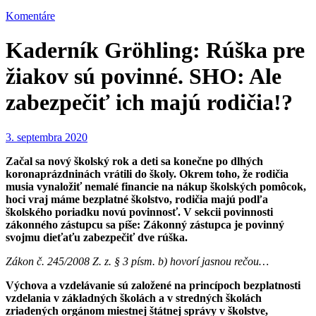
Komentáre
Kaderník Gröhling: Rúška pre
žiakov sú povinné. SHO: Ale
zabezpečiť ich majú rodičia!?
3. septembra 2020
Začal sa nový školský rok a deti sa konečne po dlhých
koronaprázdninách vrátili do školy. Okrem toho, že rodičia
musia vynaložiť nemalé financie na nákup školských pomôcok,
hoci vraj máme bezplatné školstvo, rodičia majú podľa
školského poriadku novú povinnosť. V sekcii povinnosti
zákonného zástupcu sa píše: Zákonný zástupca je povinný
svojmu dieťaťu zabezpečiť dve rúška.
Zákon č. 245/2008 Z. z. § 3 písm. b) hovorí jasnou rečou…
Výchova a vzdelávanie sú založené na princípoch bezplatnosti
vzdelania v základných školách a v stredných školách
zriadených orgánom miestnej štátnej správy v školstve,