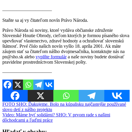
————————–——
Staňte sa aj vy čitateľom novín Právo Národa.
Právo Národa sú noviny, ktoré vydáva občianske združenie
Slovenské Hnutie Obrody, cieľom ktorých je formou písaného slova
upevňovať vlastenectvo, zdravé hodnoty a ochraňovať slovenskú
štátnosť. Prvé číslo našich novín vyšlo 18. apríla 2001. Ak máte
záujem stať sa čitateľom nášho dvojmesačníka, kontaktujte nás na
pn@sho.sk alebo
vyplňte formulár
a naše noviny budete dostávať
pravidelne prostredníctvom Slovenskej pošty.
————————–——
Navigácia
FOTO SHO: Ďakujeme. Bolo na kúpalisku najčastejšie používané
slovo detí z nášho projektu
v
Video: Máme byť solidárni? SHO: V prvom rade s našimi
článku
dôchodcami a ľuďmi práce
Hľadať v obsahu: