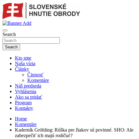
Skip
to
content
sho
SLOVENSKÉ HNUTIE OBRODY
Search
Search
Kto sme
Naša vízia
Články
Činnosť
Komentáre
Náš predseda
Vyhlásenia
Ako sa pridať
Program
Kontakty
Home
Komentáre
Kaderník Gröhling: Rúška pre žiakov sú povinné. SHO: Ale
zabezpečiť ich majú rodičia!?