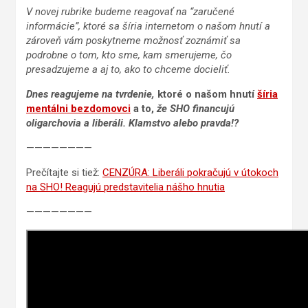
V novej rubrike budeme reagovať na “zaručené
informácie”, ktoré sa šíria internetom o našom hnutí a
zároveň vám poskytneme možnosť zoznámiť sa
podrobne o tom, kto sme, kam smerujeme, čo
presadzujeme a aj to, ako to chceme docieliť.
Dnes reagujeme na tvrdenie,
ktoré o našom hnutí
šíria
mentálni bezdomovci
a to,
že SHO financujú
oligarchovia a liberáli. Klamstvo alebo pravda!?
————————
Prečítajte si tiež:
CENZÚRA: Liberáli pokračujú v útokoch
na SHO! Reagujú predstavitelia nášho hnutia
————————