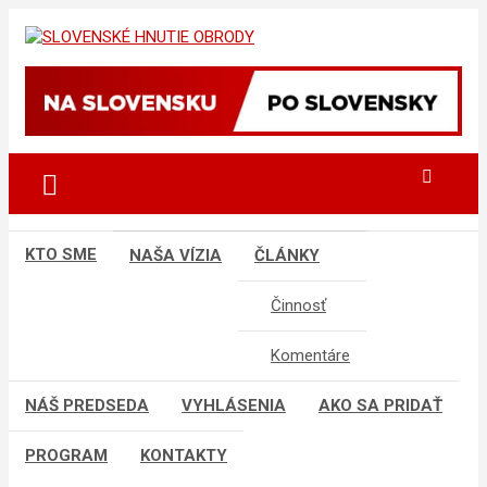
Skip
to
sho
SLOVENSKÉ HNUTIE OBRODY
content
KTO SME
NAŠA VÍZIA
ČLÁNKY
Činnosť
Komentáre
NÁŠ PREDSEDA
VYHLÁSENIA
AKO SA PRIDAŤ
PROGRAM
KONTAKTY