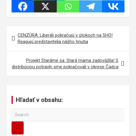
Navigácia
CENZÚRA: Liberáli pokračujú v útokoch na SHO!
v
Reagujú predstavitelia nášho hnutia
článku
Projekt Staráme sa: Stará mama zadovážila! S
distribúciou potravín sme pokračovali v okrese Čadca
Hľadať v obsahu:
S
e
a
r