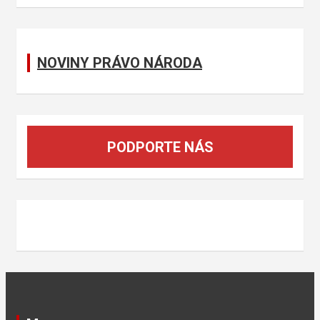
c
h
NOVINY PRÁVO NÁRODA
PODPORTE NÁS