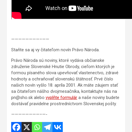
————————–——
Staňte sa aj vy čitateľom novín Právo Národa.
Právo Národa sú noviny, ktoré vydáva občianske
združenie Slovenské Hnutie Obrody, cieľom ktorých je
formou písaného slova upevňovať vlastenectvo, zdravé
hodnoty a ochraňovať slovenskú štátnosť. Prvé číslo
našich novín vyšlo 18. apríla 2001. Ak máte záujem stať
sa čitateľom nášho dvojmesačníka, kontaktujte nás na
pn@sho.sk alebo
vyplňte formulár
a naše noviny budete
dostávať pravidelne prostredníctvom Slovenskej pošty.
————————–—-