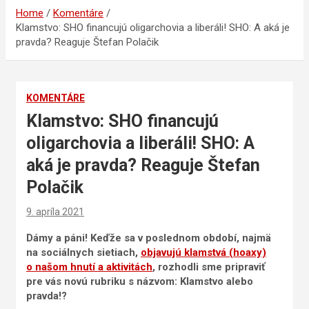
Home
Komentáre
Klamstvo: SHO financujú oligarchovia a liberáli! SHO: A aká je
pravda? Reaguje Štefan Polačik
KOMENTÁRE
Klamstvo: SHO financujú
oligarchovia a liberáli! SHO: A
aká je pravda? Reaguje Štefan
Polačik
9. apríla 2021
Dámy a páni! Keďže sa v poslednom období, najmä
na sociálnych sietiach,
objavujú klamstvá (hoaxy)
o našom hnutí a aktivitách
, rozhodli sme pripraviť
pre vás novú rubriku s názvom: Klamstvo alebo
pravda!?