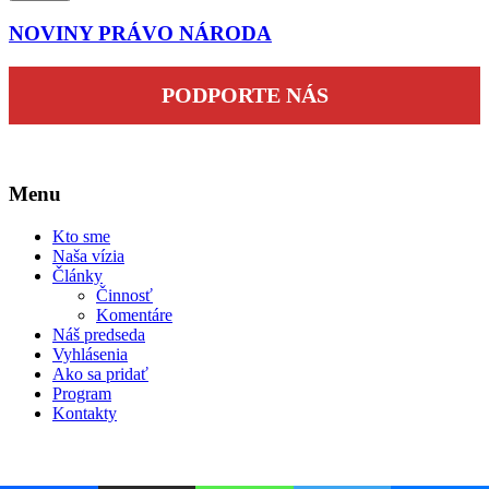
NOVINY PRÁVO NÁRODA
PODPORTE NÁS
Menu
Kto sme
Naša vízia
Články
Činnosť
Komentáre
Náš predseda
Vyhlásenia
Ako sa pridať
Program
Kontakty