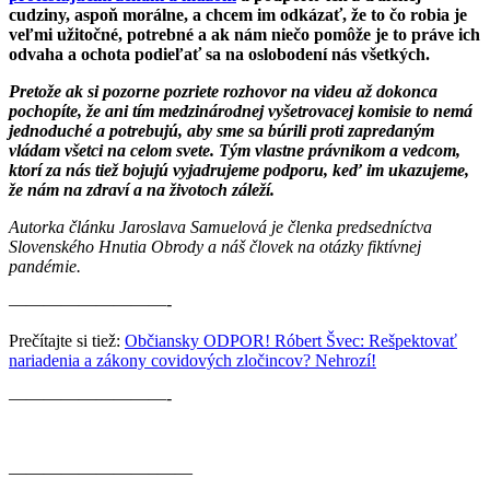
cudziny, aspoň morálne, a chcem im odkázať, že to čo robia je
veľmi užitočné, potrebné a ak nám niečo pomôže je to práve ich
odvaha a ochota podieľať sa na oslobodení nás všetkých.
Pretože ak si pozorne pozriete rozhovor na videu až dokonca
pochopíte, že ani tím medzinárodnej vyšetrovacej komisie to nemá
jednoduché a potrebujú, aby sme sa búrili proti zapredaným
vládam všetci na celom svete. Tým vlastne právnikom a vedcom,
ktorí za nás tiež bojujú vyjadrujeme podporu, keď im ukazujeme,
že nám na zdraví a na životoch záleží.
Autorka článku Jaroslava Samuelová je členka predsedníctva
Slovenského Hnutia Obrody a náš človek na otázky fiktívnej
pandémie.
—————————-
Prečítajte si tiež:
Občiansky ODPOR! Róbert Švec: Rešpektovať
nariadenia a zákony covidových zločincov? Nehrozí!
—————————-
————————–——