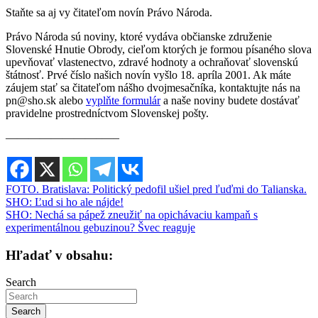
Staňte sa aj vy čitateľom novín Právo Národa.
Právo Národa sú noviny, ktoré vydáva občianske združenie
Slovenské Hnutie Obrody, cieľom ktorých je formou písaného slova
upevňovať vlastenectvo, zdravé hodnoty a ochraňovať slovenskú
štátnosť. Prvé číslo našich novín vyšlo 18. apríla 2001. Ak máte
záujem stať sa čitateľom nášho dvojmesačníka, kontaktujte nás na
pn@sho.sk alebo
vyplňte formulár
a naše noviny budete dostávať
pravidelne prostredníctvom Slovenskej pošty.
————————–—–
Navigácia
FOTO. Bratislava: Politický pedofil ušiel pred ľuďmi do Talianska.
SHO: Ľud si ho ale nájde!
v
SHO: Nechá sa pápež zneužiť na opichávaciu kampaň s
článku
experimentálnou gebuzinou? Švec reaguje
Hľadať v obsahu:
Search
Search