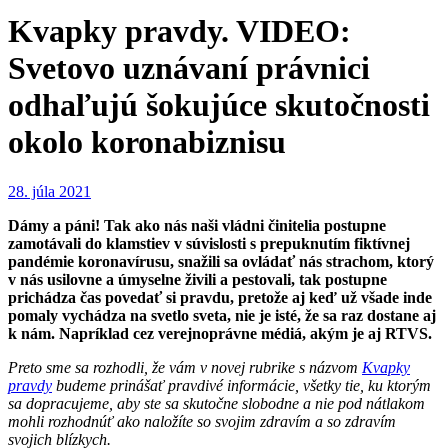
Kvapky pravdy. VIDEO:
Svetovo uznávaní právnici
odhaľujú šokujúce skutočnosti
okolo koronabiznisu
28. júla 2021
Dámy a páni! Tak ako nás naši vládni činitelia postupne
zamotávali do klamstiev v súvislosti s prepuknutím fiktívnej
pandémie koronavírusu, snažili sa ovládať nás strachom, ktorý
v nás usilovne a úmyselne živili a pestovali, tak postupne
prichádza čas povedať si pravdu, pretože aj keď už všade inde
pomaly vychádza na svetlo sveta, nie je isté, že sa raz dostane aj
k nám. Napríklad cez verejnoprávne médiá, akým je aj RTVS.
Preto sme sa rozhodli, že vám v novej rubrike s názvom
Kvapky
pravdy
budeme prinášať pravdivé informácie, všetky tie, ku ktorým
sa dopracujeme, aby ste sa skutočne slobodne a nie pod nátlakom
mohli rozhodnúť ako naložíte so svojim zdravím a so zdravím
svojich blízkych.