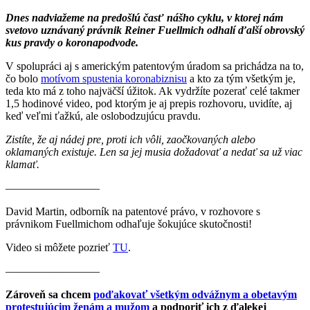
Dnes nadviažeme na predošlú časť nášho cyklu, v ktorej nám
svetovo uznávaný právnik Reiner Fuellmich odhalí ďalší obrovský
kus pravdy o koronapodvode.
V spolupráci aj s americkým patentovým úradom sa prichádza na to,
čo bolo
motívom spustenia koronabiznisu
a kto za tým všetkým je,
teda kto má z toho najväčší úžitok. Ak vydržíte pozerať celé takmer
1,5 hodinové video, pod ktorým je aj prepis rozhovoru, uvidíte, aj
keď veľmi ťažkú, ale oslobodzujúcu pravdu.
Zistíte, že aj nádej pre, proti ich vôli, zaočkovaných alebo
oklamaných existuje. Len sa jej musia dožadovať a nedať sa už viac
klamať.
————————–
David Martin, odborník na patentové právo, v rozhovore s
právnikom Fuellmichom odhaľuje šokujúce skutočnosti!
Video si môžete pozrieť
TU
.
————————–
Zároveň sa chcem
poďakovať všetkým odvážnym a obetavým
protestujúcim ženám a mužom
a podporiť ich z ďalekej