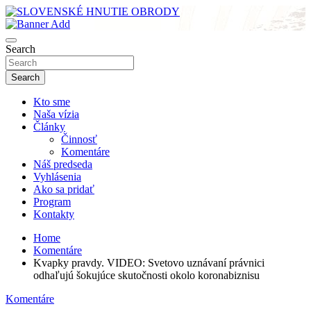
Skip
to
sho
content
SLOVENSKÉ HNUTIE OBRODY
Search
Search
Kto sme
Naša vízia
Články
Činnosť
Komentáre
Náš predseda
Vyhlásenia
Ako sa pridať
Program
Kontakty
Home
Komentáre
Kvapky pravdy. VIDEO: Svetovo uznávaní právnici
odhaľujú šokujúce skutočnosti okolo koronabiznisu
Komentáre