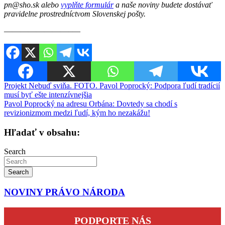
pn@sho.sk alebo
vyplňte formulár
a naše noviny budete dostávať
pravidelne prostredníctvom Slovenskej pošty.
————————–—
Navigácia
Projekt Nebuď sviňa. FOTO. Pavol Poprocký: Podpora ľudí tradícií
musí byť ešte intenzívnejšia
v
Pavol Poprocký na adresu Orbána: Dovtedy sa chodí s
článku
revizionizmom medzi ľudí, kým ho nezakážu!
Hľadať v obsahu:
Search
Search
NOVINY PRÁVO NÁRODA
PODPORTE NÁS