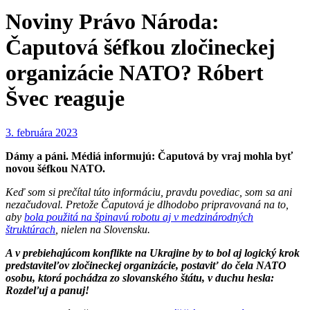
Noviny Právo Národa:
Čaputová šéfkou zločineckej
organizácie NATO? Róbert
Švec reaguje
3. februára 2023
Dámy a páni. Médiá informujú: Čaputová by vraj mohla byť
novou šéfkou NATO.
Keď som si prečítal túto informáciu, pravdu povediac, som sa ani
nezačudoval. Pretože Čaputová je dlhodobo pripravovaná na to,
aby
bola použitá na špinavú robotu aj v medzinárodných
štruktúrach
, nielen na Slovensku.
A v prebiehajúcom konflikte na Ukrajine by to bol aj logický krok
predstaviteľov zločineckej organizácie, postaviť do čela NATO
osobu, ktorá pochádza zo slovanského štátu, v duchu hesla:
Rozdeľuj a panuj!