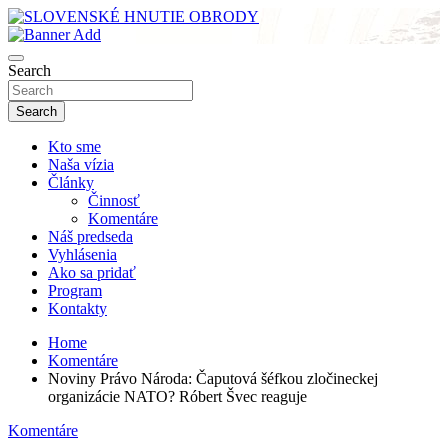
Skip
to
sho
content
SLOVENSKÉ HNUTIE OBRODY
Search
Search
Kto sme
Naša vízia
Články
Činnosť
Komentáre
Náš predseda
Vyhlásenia
Ako sa pridať
Program
Kontakty
Home
Komentáre
Noviny Právo Národa: Čaputová šéfkou zločineckej
organizácie NATO? Róbert Švec reaguje
Komentáre