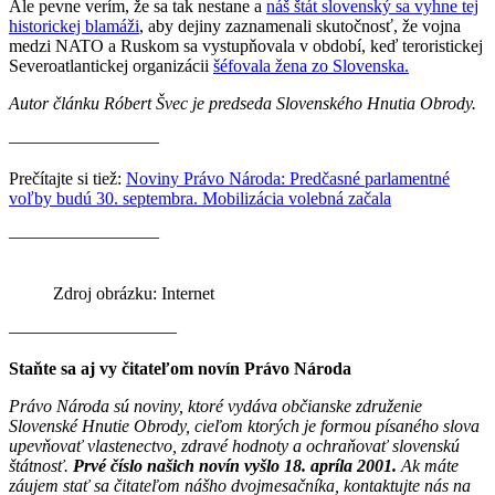
Ale pevne verím, že sa tak nestane a
náš štát slovenský sa vyhne tej
historickej blamáži
, aby dejiny zaznamenali skutočnosť, že vojna
medzi NATO a Ruskom sa vystupňovala v období, keď teroristickej
Severoatlantickej organizácii
šéfovala žena zo Slovenska.
Autor článku Róbert Švec je predseda Slovenského Hnutia Obrody.
————————–
Prečítajte si tiež:
Noviny Právo Národa: Predčasné parlamentné
voľby budú 30. septembra. Mobilizácia volebná začala
————————–
Zdroj obrázku: Internet
———————–——
Staňte sa aj vy čitateľom novín Právo Národa
Právo Národa sú noviny, ktoré vydáva občianske združenie
Slovenské Hnutie Obrody, cieľom ktorých je formou písaného slova
upevňovať vlastenectvo, zdravé hodnoty a ochraňovať slovenskú
štátnosť.
Prvé číslo našich novín vyšlo 18. apríla 2001.
Ak máte
záujem stať sa čitateľom nášho dvojmesačníka, kontaktujte nás na