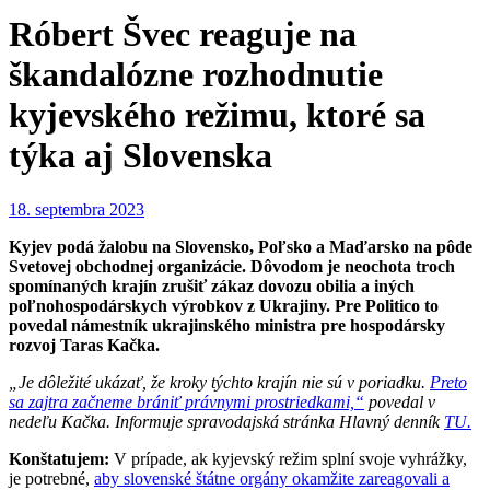
Róbert Švec reaguje na
škandalózne rozhodnutie
kyjevského režimu, ktoré sa
týka aj Slovenska
18. septembra 2023
Kyjev podá žalobu na Slovensko, Poľsko a Maďarsko na pôde
Svetovej obchodnej organizácie. Dôvodom je neochota troch
spomínaných krajín zrušiť zákaz dovozu obilia a iných
poľnohospodárskych výrobkov z Ukrajiny. Pre Politico to
povedal námestník ukrajinského ministra pre hospodársky
rozvoj Taras Kačka.
„Je dôležité ukázať, že kroky týchto krajín nie sú v poriadku.
Preto
sa zajtra začneme brániť právnymi prostriedkami,“
povedal v
nedeľu Kačka. Informuje spravodajská stránka Hlavný denník
TU.
Konštatujem:
V prípade, ak kyjevský režim splní svoje vyhrážky,
je potrebné,
aby slovenské štátne orgány okamžite zareagovali a