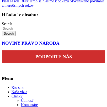
Písal sa rok 1848: Hrdo sa hlásime k odkazu Slovenského povstania
článku
z meruôsmych rokov
Hľadať v obsahu:
Search
Search
NOVINY PRÁVO NÁRODA
PODPORTE NÁS
Menu
Kto sme
Naša vízia
Články
Činnosť
Komentáre