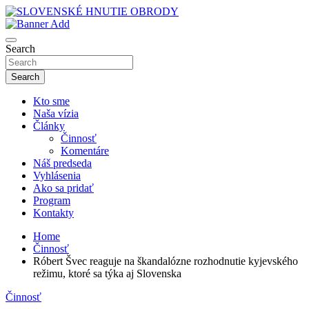
Skip
to
sho
content
SLOVENSKÉ HNUTIE OBRODY
Search
Search
Kto sme
Naša vízia
Články
Činnosť
Komentáre
Náš predseda
Vyhlásenia
Ako sa pridať
Program
Kontakty
Home
Činnosť
Róbert Švec reaguje na škandalózne rozhodnutie kyjevského
režimu, ktoré sa týka aj Slovenska
Činnosť