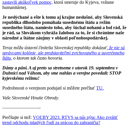
zastavili akúkoľvek pomoc,
ktorá smeruje do Kyjeva, vrátane
humanitárnej.
Je neslýchané a ešte k tomu aj krajne neslušné, aby Slovenská
republika dlhodobo pomáhala susednému štátu a režim
susedného štátu, namiesto toho, aby šúchal nohami a bol rád, že
je rád, sa Slovákom vyhráža žalobou za to, že si chránime naše
národné a štátne záujmy v oblasti poľnohospodárskej.
Teraz môžu ústavní činitelia Slovenskej republiky dokázať,
že nie sú
správcami kolónie, ale predstaviteľmi zvrchovaného a suverénneho
štátu,
o ktorom tak často hovoria.
Dámy a páni. A aj preto sa stretneme v utorok 19. septembra v
Dubnici nad Váhom, aby sme nahlas a verejne povedali: STOP
kyjevskému režimu!
Podrobnosti o verejnom podujatí si môžete prečítať
TU.
Vaše Slovenské Hnutie Obrody.
————————-
Prečítajte si tiež:
VOĽBY 2023. RTVS sa nás pýta: Ako zvrátiť
trend odchodu mladých ľudí za prácou do zahraničia?