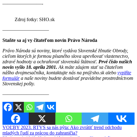
————————-
Zdroj fotky: SHO.sk
———————–——
Staňte sa aj vy čitateľom novín Právo Národa
Právo Národa sú noviny, ktoré vydáva Slovenské Hnutie Obrody,
cieľom ktorých je formou písaného slova upevňovať vlastenectvo,
zdravé hodnoty a ochraňovať slovenskú štátnosť.
Prvé číslo našich
novín vyšlo 18. apríla 2001.
Ak máte záujem stať sa čitateľom
nášho dvojmesačníka, kontaktujte nás na pn@sho.sk alebo
vyplňte
formulár
a naše noviny budete dostávať pravidelne prostredníctvom
Slovenskej pošty.
————————–—
Navigácia
VOĽBY 2023. RTVS sa nás pýta: Ako zvrátiť trend odchodu
mladých ľudí za prácou do zahraničia?
v