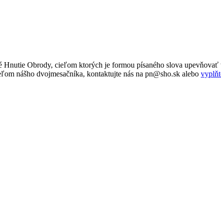
 Hnutie Obrody, cieľom ktorých je formou písaného slova upevňovať v
tateľom nášho dvojmesačníka, kontaktujte nás na pn@sho.sk alebo
vyplňt