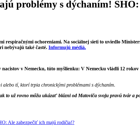
 majú problémy s dýchaním! SHO: 
ými respiračnými ochoreniami. Na sociálnej sieti to uviedlo Minist
ri nebývajú také časté.
Informujú médiá.
 nacistov v Nemecku, túto myšlienku: V Nemecku vládli 12 rokov bl
i alebo tí, ktorí trpia chronickými problémami s dýchaním.
tak to už rovno môžu ukázať blázni od Matoviča svoju pravú tvár a pov
O: Ale zabezpečiť ich majú rodičia!?