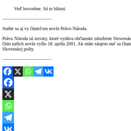
Veď hovoríme. Sú to blázni.
————————–——
Staňte sa aj vy čitateľom novín Právo Národa.
Právo Národa sú noviny, ktoré vydáva občianske združenie Slovenské
číslo našich novín vyšlo 18. apríla 2001. Ak máte záujem stať sa či
Slovenskej pošty.
————————–——