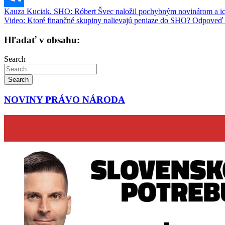
Navigácia
Kauza Kuciak. SHO: Róbert Švec naložil pochybným novinárom a i
Video: Ktoré finančné skupiny nalievajú peniaze do SHO? Odpoveď 
v
článku
Hľadať v obsahu:
Search
Search
NOVINY PRÁVO NÁRODA