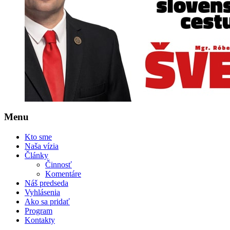
Menu
Kto sme
Naša vízia
Články
Činnosť
Komentáre
Náš predseda
Vyhlásenia
Ako sa pridať
Program
Kontakty