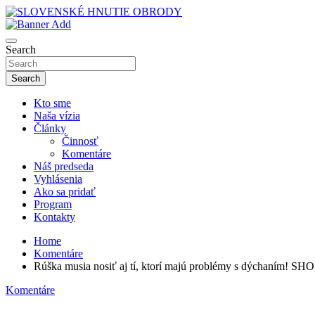
Skip
to
sho
content
SLOVENSKÉ HNUTIE OBRODY
Search
Search
Kto sme
Naša vízia
Články
Činnosť
Komentáre
Náš predseda
Vyhlásenia
Ako sa pridať
Program
Kontakty
Home
Komentáre
Rúška musia nosiť aj tí, ktorí majú problémy s dýchaním! SHO
Komentáre