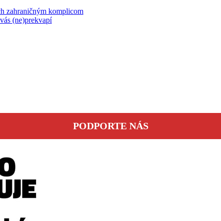
ch zahraničným komplicom
vás (ne)prekvapí
PODPORTE NÁS