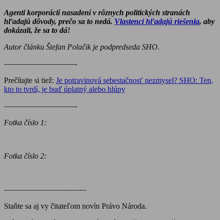
Agenti korporácií nasadení v rôznych politických stranách
hľadajú dôvody, prečo sa to nedá.
Vlastenci hľadajú riešenia
, aby
dokázali, že sa to dá!
Autor článku Štefan Polačik je podpredseda SHO.
—————————-
Prečítajte si tiež:
Je potravinová sebestačnosť nezmysel? SHO: Ten,
kto to tvrdí, je buď úplatný alebo hlúpy
—————————-
Fotka číslo 1:
Fotka číslo 2:
————————–——
Staňte sa aj vy čitateľom novín Právo Národa.