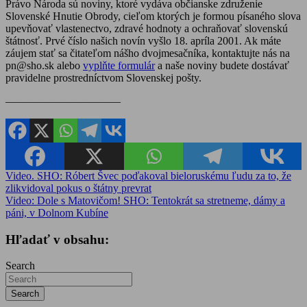
Právo Národa sú noviny, ktoré vydáva občianske združenie
Slovenské Hnutie Obrody, cieľom ktorých je formou písaného slova
upevňovať vlastenectvo, zdravé hodnoty a ochraňovať slovenskú
štátnosť. Prvé číslo našich novín vyšlo 18. apríla 2001. Ak máte
záujem stať sa čitateľom nášho dvojmesačníka, kontaktujte nás na
pn@sho.sk alebo
vyplňte formulár
a naše noviny budete dostávať
pravidelne prostredníctvom Slovenskej pošty.
————————–——
Navigácia
Video. SHO: Róbert Švec poďakoval bieloruskému ľudu za to, že
zlikvidoval pokus o štátny prevrat
v
Video: Dole s Matovičom! SHO: Tentokrát sa stretneme, dámy a
článku
páni, v Dolnom Kubíne
Hľadať v obsahu:
Search
Search