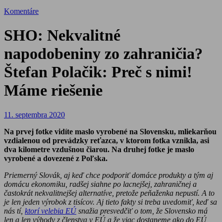
Komentáre
SHO: Nekvalitné
napodobeniny zo zahraničia?
Štefan Polačik: Preč s nimi!
Máme riešenie
11. septembra 2020
Na prvej fotke vidíte maslo vyrobené na Slovensku, mliekarňou
vzdialenou od prevádzky reťazca, v ktorom fotka vznikla, asi
dva kilometre vzdušnou čiarou. Na druhej fotke je maslo
vyrobené a dovezené z Poľska.
Priemerný Slovák, aj keď chce podporiť domáce produkty a tým aj
domácu ekonomiku, radšej siahne po lacnejšej, zahraničnej a
častokrát nekvalitnejšej alternatíve, pretože peňaženka nepustí. A to
je len jeden výrobok z tisícov. Aj tieto fakty si treba uvedomiť, keď sa
nás tí,
ktorí velebia EÚ
snažia presvedčiť o tom, že Slovensko má
len a len výhody z členstva v EÚ a že viac dostaneme ako do EÚ