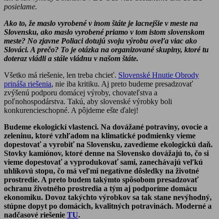
posielame.
Ako to, že maslo vyrobené v inom štáte je lacnejšie v meste na
Slovensku, ako maslo vyrobené priamo v tom istom slovenskom
meste? No zjavne Poliaci dotujú svoju výrobu oveľa viac ako
Slováci. A prečo? To je otázka na organizované skupiny, ktoré tu
doteraz vládli a stále vládnu v našom štáte.
Všetko má riešenie, len treba chcieť.
Slovenské Hnutie Obrody
prináša riešenia
, nie iba kritiku. Aj preto budeme presadzovať
zvýšenú podporu domácej výroby, chovateľstva a
poľnohospodárstva. Takú, aby slovenské výrobky boli
konkurencieschopné. A pôjdeme ešte ďalej!
Budeme ekologickí vlastenci. Na dovážané potraviny, ovocie a
zeleninu, ktoré vzhľadom na klimatické podmienky vieme
dopestovať a vyrobiť na Slovensku, zavedieme ekologickú daň.
Stovky kamiónov, ktoré denne na Slovensko dovážajú to, čo si
vieme dopestovať a vyprodukovať sami, zanechávajú veľkú
uhlíkovú stopu, čo má veľmi negatívne dôsledky na životné
prostredie. A preto budem takýmto spôsobom presadzovať
ochranu životného prostredia a tým aj podporíme domácu
ekonomiku. Dovoz takýchto výrobkov sa tak stane nevýhodný,
stúpne dopyt po domácich, kvalitných potravinách. Moderné a
nadčasové riešenie
TU
.