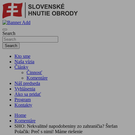
Skip
to
content
sho
SLOVENSKÉ HNUTIE OBRODY
Search
Search
Kto sme
Naša vízia
Články
Činnosť
Komentáre
Náš predseda
Vyhlásenia
Ako sa pridať
Program
Kontakty
Home
Komentáre
SHO: Nekvalitné napodobeniny zo zahraničia? Štefan
Polačik: Preč s nimi! Máme riešenie