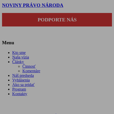
NOVINY PRÁVO NÁRODA
PODPORTE NÁS
Menu
Kto sme
Naša vízia
Články
Činnosť
Komentáre
Náš predseda
Vyhlásenia
Ako sa pridať
Program
Kontakty