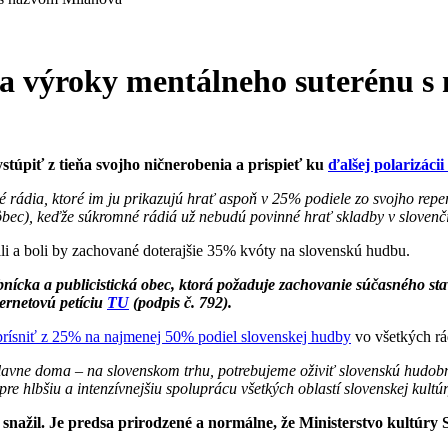
a výroky mentálneho suterénu s
stúpiť z tieňa svojho ničnerobenia a prispieť ku
ďalšej polarizácii
rádia, ktoré im ju prikazujú hrať aspoň v 25% podiele zo svojho reper
ôbec), keďže súkromné rádiá už nebudú povinné hrať skladby v slovenč
li a boli by zachované doterajšie 35% kvóty na slovenskú hudbu.
cka a publicistická obec, ktorá požaduje zachovanie súčasného stavu
ternetovú petíciu
TU
(podpis č. 792).
prísniť z 25% na najmenej 50% podiel slovenskej hudby
vo všetkých rá
hlavne doma – na slovenskom trhu, potrebujeme oživiť slovenskú hudobnú 
re hlbšiu a intenzívnejšiu spoluprácu všetkých oblastí slovenskej kultúr
poň snažil. Je predsa prirodzené a normálne, že Ministerstvo ku