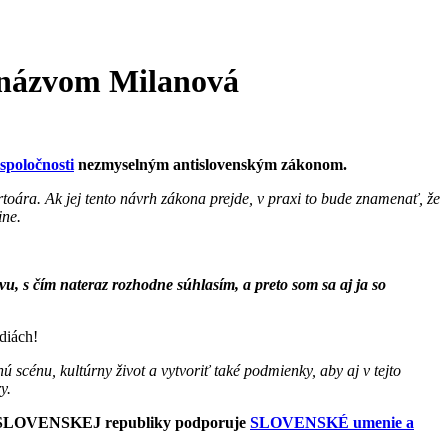
 názvom Milanová
 spoločnosti
nezmyselným antislovenským zákonom.
toára. Ak jej tento návrh zákona prejde, v praxi to bude znamenať, že
ine.
, s čím nateraz rozhodne súhlasím, a preto som sa aj ja so
diách!
scénu, kultúrny život a vytvoriť také podmienky, aby aj v tejto
y.
ltúry SLOVENSKEJ republiky podporuje
SLOVENSKÉ umenie a