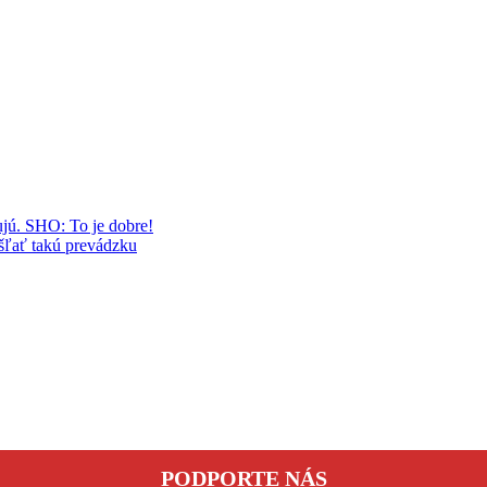
ú. SHO: To je dobre!
ľať takú prevádzku
PODPORTE NÁS