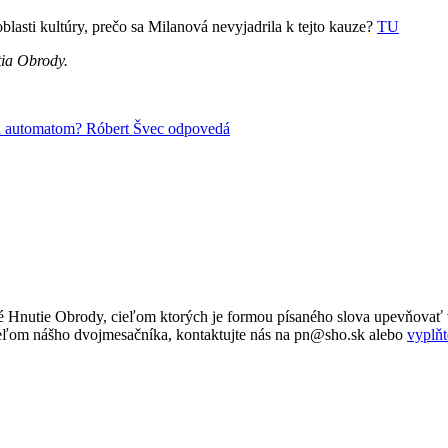
lasti kultúry, prečo sa Milanová nevyjadrila k tejto kauze?
TU
tia Obrody.
id automatom? Róbert Švec odpovedá
 Hnutie Obrody, cieľom ktorých je formou písaného slova upevňovať v
tateľom nášho dvojmesačníka, kontaktujte nás na pn@sho.sk alebo
vyplňt