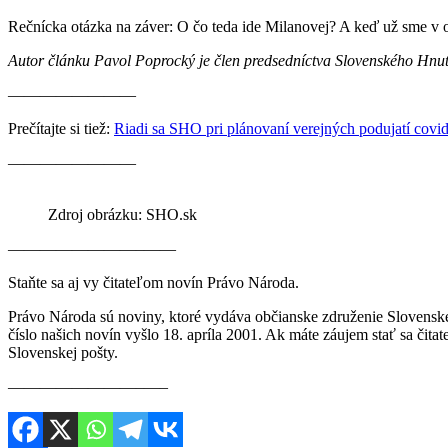
Rečnícka otázka na záver: O čo teda ide Milanovej? A keď už sme v ob
Autor článku Pavol Poprocký je člen predsedníctva Slovenského Hnu
————————
Prečítajte si tiež:
Riadi sa SHO pri plánovaní verejných podujatí cov
————————
Zdroj obrázku: SHO.sk
————————–——
Staňte sa aj vy čitateľom novín Právo Národa.
Právo Národa sú noviny, ktoré vydáva občianske združenie Slovenské
číslo našich novín vyšlo 18. apríla 2001. Ak máte záujem stať sa či
Slovenskej pošty.
————————–—–