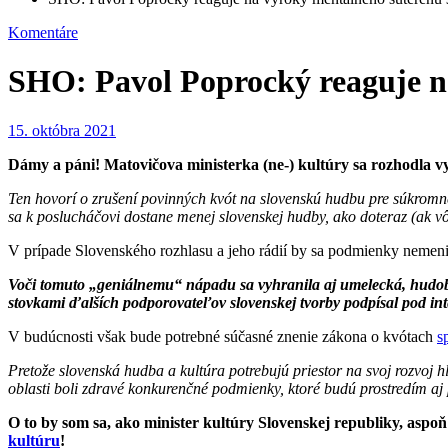
Komentáre
SHO: Pavol Poprocký reaguje n
15. októbra 2021
Dámy a páni! Matovičova ministerka (ne-) kultúry sa rozhodla vy
Ten hovorí o zrušení povinných kvót na slovenskú hudbu pre súkromné 
sa k poslucháčovi dostane menej slovenskej hudby, ako doteraz (ak v
V prípade Slovenského rozhlasu a jeho rádií by sa podmienky nemeni
Voči tomuto „geniálnemu“ nápadu sa vyhranila aj umelecká, hudobní
stovkami ďalších podporovateľov slovenskej tvorby podpísal pod in
V budúcnosti však bude potrebné súčasné znenie zákona o kvótach
s
Pretože slovenská hudba a kultúra potrebujú priestor na svoj rozvoj 
oblasti boli zdravé konkurenčné podmienky, ktoré budú prostredím aj p
O to by som sa, ako minister kultúry Slovenskej republiky, as
kultúru
!