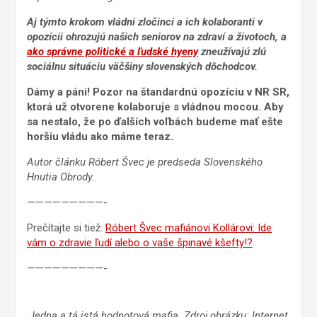
Aj týmto krokom vládni zločinci a ich kolaboranti v
opozícii ohrozujú našich seniorov na zdraví a životoch, a
ako správne politické a ľudské hyeny
zneužívajú zlú
sociálnu situáciu väčšiny slovenských dôchodcov.
Dámy a páni! Pozor na štandardnú opozíciu v NR SR,
ktorá už otvorene kolaboruje s vládnou mocou. Aby
sa nestalo, že po ďalších voľbách budeme mať ešte
horšiu vládu ako máme teraz.
Autor článku Róbert Švec je predseda Slovenského
Hnutia Obrody.
—————————-
Prečítajte si tiež:
Róbert Švec mafiánovi Kollárovi: Ide
vám o zdravie ľudí alebo o vaše špinavé kšefty!?
—————————-
Jedna a tá istá hodnotová mafia. Zdroj obrázku: Internet