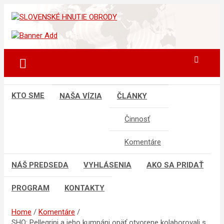
Skip
to
sho
SLOVENSKÉ HNUTIE OBRODY
content
KTO SME
NAŠA VÍZIA
ČLÁNKY
Činnosť
Komentáre
NÁŠ PREDSEDA
VYHLÁSENIA
AKO SA PRIDAŤ
PROGRAM
KONTAKTY
Home
Komentáre
SHO: Pellegrini a jeho kumpáni opäť otvorene kolaborovali s