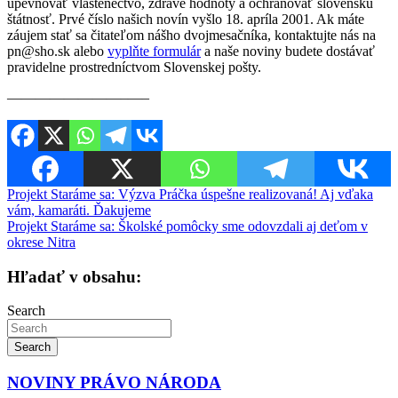
upevňovať vlastenectvo, zdravé hodnoty a ochraňovať slovenskú
štátnosť. Prvé číslo našich novín vyšlo 18. apríla 2001. Ak máte
záujem stať sa čitateľom nášho dvojmesačníka, kontaktujte nás na
pn@sho.sk alebo
vyplňte formulár
a naše noviny budete dostávať
pravidelne prostredníctvom Slovenskej pošty.
————————–—–
Navigácia
Projekt Staráme sa: Výzva Práčka úspešne realizovaná! Aj vďaka
vám, kamaráti. Ďakujeme
v
Projekt Staráme sa: Školské pomôcky sme odovzdali aj deťom v
článku
okrese Nitra
Hľadať v obsahu:
Search
Search
NOVINY PRÁVO NÁRODA