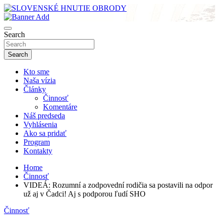
Skip
to
sho
content
SLOVENSKÉ HNUTIE OBRODY
Search
Search
Kto sme
Naša vízia
Články
Činnosť
Komentáre
Náš predseda
Vyhlásenia
Ako sa pridať
Program
Kontakty
Home
Činnosť
VIDEÁ: Rozumní a zodpovední rodičia sa postavili na odpor
už aj v Čadci! Aj s podporou ľudí SHO
Činnosť