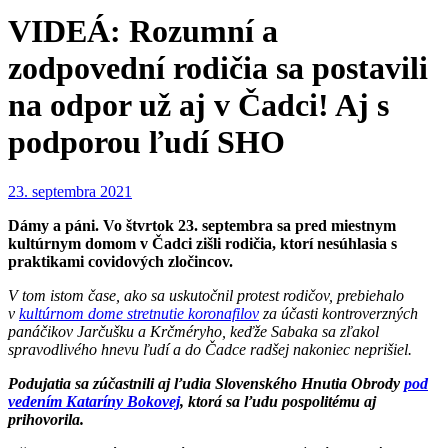
VIDEÁ: Rozumní a
zodpovední rodičia sa postavili
na odpor už aj v Čadci! Aj s
podporou ľudí SHO
23. septembra 2021
Dámy a páni. Vo štvrtok 23. septembra sa pred miestnym
kultúrnym domom v Čadci zišli rodičia, ktorí nesúhlasia s
praktikami covidových zločincov.
V tom istom čase, ako sa uskutočnil protest rodičov, prebiehalo
v
kultúrnom dome stretnutie koronafilov
za účasti kontroverzných
panáčikov Jarčušku a Krčméryho, keďže Sabaka sa zľakol
spravodlivého hnevu ľudí a do Čadce radšej nakoniec neprišiel.
Podujatia sa zúčastnili aj ľudia Slovenského Hnutia Obrody
pod
vedením Kataríny Bokovej
, ktorá sa ľudu pospolitému aj
prihovorila.