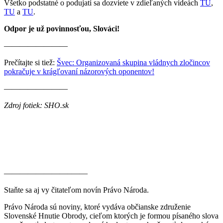
Všetko podstatné o podujatí sa dozviete v zdieľaných videách
TU
,
TU
a
TU
.
Odpor je už povinnosťou, Slováci!
————————
Prečítajte si tiež:
Švec: Organizovaná skupina vládnych zločincov
pokračuje v krágľovaní názorových oponentov!
————————
Zdroj fotiek: SHO.sk
————————–——
Staňte sa aj vy čitateľom novín Právo Národa.
Právo Národa sú noviny, ktoré vydáva občianske združenie
Slovenské Hnutie Obrody, cieľom ktorých je formou písaného slova