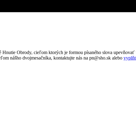
 Hnutie Obrody, cieľom ktorých je formou písaného slova upevňovať v
tateľom nášho dvojmesačníka, kontaktujte nás na pn@sho.sk alebo
vyplňt