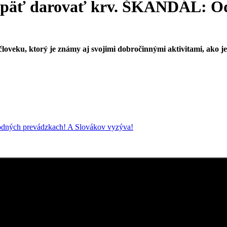
päť darovať krv. ŠKANDÁL: Odmi
loveku, ktorý je známy aj svojimi dobročinnými aktivitami, ako 
hodných prevádzkach! A Slovákov vyzýva!