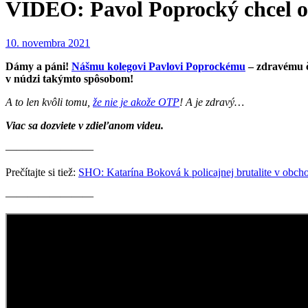
VIDEO: Pavol Poprocký chcel o
10. novembra 2021
Dámy a páni!
Nášmu kolegovi Pavlovi Poprockému
– zdravému č
v núdzi takýmto spôsobom!
A to len kvôli tomu,
že nie je akože OTP
! A je zdravý…
Viac sa dozviete v zdieľanom videu.
————————
Prečítajte si tiež:
SHO: Katarína Boková k policajnej brutalite v obc
————————