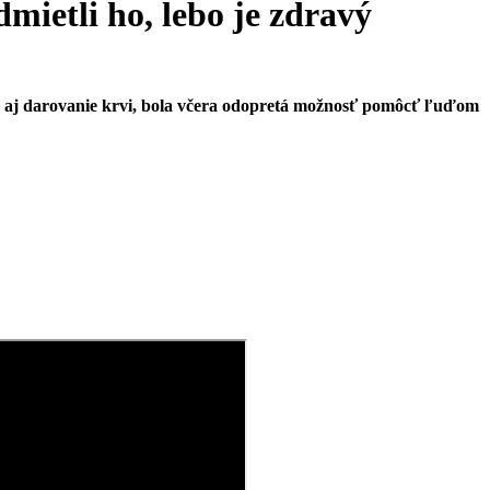
etli ho, lebo je zdravý
je aj darovanie krvi, bola včera odopretá možnosť pomôcť ľuďom