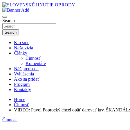
Skip
to
sho
content
SLOVENSKÉ HNUTIE OBRODY
Search
Search
Kto sme
Naša vízia
Články
Činnosť
Komentáre
Náš predseda
Vyhlásenia
Ako sa pridať
Program
Kontakty
Home
Činnosť
VIDEO: Pavol Poprocký chcel opäť darovať krv. ŠKANDÁL: O
Činnosť