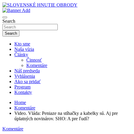
Skip
to
sho
content
SLOVENSKÉ HNUTIE OBRODY
Search
Search
Kto sme
Naša vízia
Články
Činnosť
Komentáre
Náš predseda
Vyhlásenia
Ako sa pridať
Program
Kontakty
Home
Komentáre
Video. Vláda: Peniaze na stíhačky a kabelky sú. Aj pre
úplatných novinárov. SHO: A pre ľudí?
Komentáre