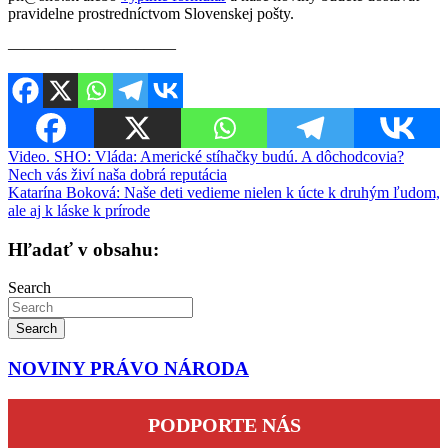
pravidelne prostredníctvom Slovenskej pošty.
————————–——
Navigácia
Video. SHO: Vláda: Americké stíhačky budú. A dôchodcovia?
Nech vás živí naša dobrá reputácia
v
Katarína Boková: Naše deti vedieme nielen k úcte k druhým ľudom,
článku
ale aj k láske k prírode
Hľadať v obsahu:
Search
Search
NOVINY PRÁVO NÁRODA
PODPORTE NÁS