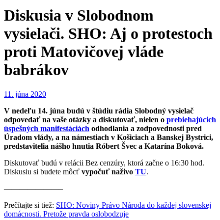
Diskusia v Slobodnom
vysielači. SHO: Aj o protestoch
proti Matovičovej vláde
babrákov
11. júna 2020
V nedeľu 14. júna budú v štúdiu rádia Slobodný vysielač
odpovedať na vaše otázky a diskutovať, nielen o
prebiehajúcich
úspešných manifestáciách
odhodlania a zodpovednosti pred
Úradom vlády, a na námestiach v Košiciach a Banskej Bystrici,
predstavitelia nášho hnutia Róbert Švec a Katarína Boková.
Diskutovať budú v relácii Bez cenzúry, ktorá začne o 16:30 hod.
Diskusiu si budete môcť
vypočuť naživo
TU
.
———————–
Prečítajte si tiež:
SHO: Noviny Právo Národa do každej slovenskej
domácnosti. Pretože pravda oslobodzuje