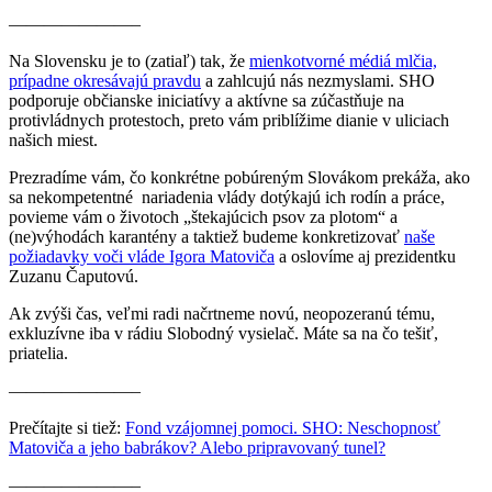
———————–
Na Slovensku je to (zatiaľ) tak, že
mienkotvorné médiá mlčia,
prípadne okresávajú pravdu
a zahlcujú nás nezmyslami. SHO
podporuje občianske iniciatívy a aktívne sa zúčastňuje na
protivládnych protestoch, preto vám priblížime dianie v uliciach
našich miest.
Prezradíme vám, čo konkrétne pobúreným Slovákom prekáža, ako
sa nekompetentné nariadenia vlády dotýkajú ich rodín a práce,
povieme vám o životoch „štekajúcich psov za plotom“ a
(ne)výhodách karantény a taktiež budeme konkretizovať
naše
požiadavky voči vláde Igora Matoviča
a oslovíme aj prezidentku
Zuzanu Čaputovú.
Ak zvýši čas, veľmi radi načrtneme novú, neopozeranú tému,
exkluzívne iba v rádiu Slobodný vysielač. Máte sa na čo tešiť,
priatelia.
———————–
Prečítajte si tiež:
Fond vzájomnej pomoci. SHO: Neschopnosť
Matoviča a jeho babrákov? Alebo pripravovaný tunel?
———————–