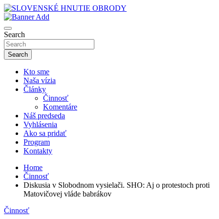
Skip
to
sho
content
SLOVENSKÉ HNUTIE OBRODY
Search
Search
Kto sme
Naša vízia
Články
Činnosť
Komentáre
Náš predseda
Vyhlásenia
Ako sa pridať
Program
Kontakty
Home
Činnosť
Diskusia v Slobodnom vysielači. SHO: Aj o protestoch proti
Matovičovej vláde babrákov
Činnosť