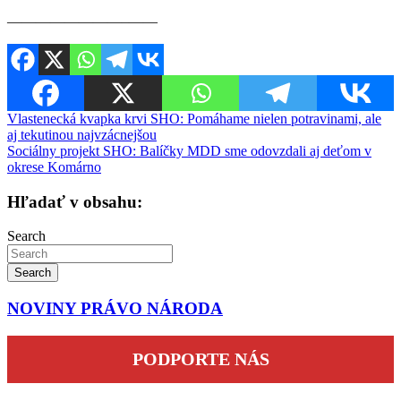
————————–——
Navigácia
Vlastenecká kvapka krvi SHO: Pomáhame nielen potravinami, ale
aj tekutinou najvzácnejšou
v
Sociálny projekt SHO: Balíčky MDD sme odovzdali aj deťom v
článku
okrese Komárno
Hľadať v obsahu:
Search
Search
NOVINY PRÁVO NÁRODA
PODPORTE NÁS