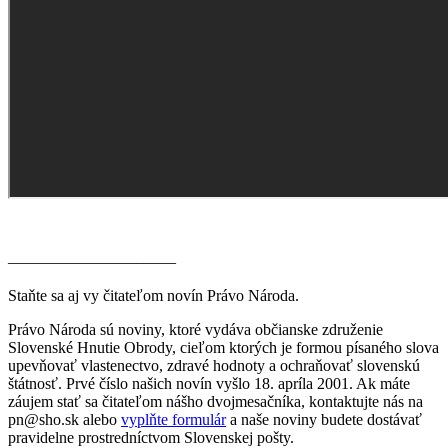
————————–——
Staňte sa aj vy čitateľom novín Právo Národa.
Právo Národa sú noviny, ktoré vydáva občianske združenie
Slovenské Hnutie Obrody, cieľom ktorých je formou písaného slova
upevňovať vlastenectvo, zdravé hodnoty a ochraňovať slovenskú
štátnosť. Prvé číslo našich novín vyšlo 18. apríla 2001. Ak máte
záujem stať sa čitateľom nášho dvojmesačníka, kontaktujte nás na
pn@sho.sk alebo
vyplňte formulár
a naše noviny budete dostávať
pravidelne prostredníctvom Slovenskej pošty.