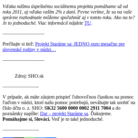
Vďaka nášmu úspešnému sociálnemu projektu pomáhame už od
roku 2011, aj vďaka vaším 2% z daní. Pevne veríme, že sa na vaše
správne rozhodnutie môžeme spoľahnúť aj v tomto roku. Ako na to?
Je to jednoduché. Viac informácií nájdete
TU
.
————————–
Prečítajte si tiež:
Projekt Staráme sa: JEDNO euro mesačne pre
slovenské rodiny v núdzi…
————————–
Zdroj: SHO.sk
———————-
V prípade, ak máte záujem prispieť ľubovoľnou čiastkou na pomoc
ľuďom v núdzi, ktorí našu pomoc potrebujú, neváhajte tak urobiť na
číslo účtu o. z. SHO:
SK32 5600 0000 0002 2911
7004
a do
poznámky napíšte:
Dar – projekt Staráme sa
. Ďakujeme.
Pomáhajme si, Slováci.
Veď je to také jednoduché.
———————-