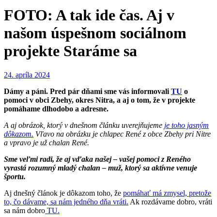
FOTO: A tak ide čas. Aj v
našom úspešnom sociálnom
projekte Staráme sa
24. apríla 2024
Dámy a páni. Pred pár dňami sme vás informovali
TU
o
pomoci v obci Zbehy, okres Nitra, a aj o tom, že v projekte
pomáhame dlhodobo a adresne.
A aj obrázok, ktorý v dnešnom článku uverejňujeme
je toho jasným
dôkazom.
Vľavo na obrázku je chlapec René z obce Zbehy pri Nitre
a vpravo je už chalan René.
Sme veľmi radi, že aj vďaka našej – vašej pomoci z Reného
vyrastá rozumný mladý chalan – muž, ktorý sa aktívne venuje
športu.
Aj dnešný článok je dôkazom toho, že
pomáhať má zmysel, pretože
to, čo dávame, sa nám jedného dňa vráti.
Ak rozdávame dobro, vráti
sa nám dobro
TU.