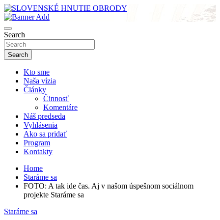
Skip
to
sho
content
SLOVENSKÉ HNUTIE OBRODY
Search
Search
Kto sme
Naša vízia
Články
Činnosť
Komentáre
Náš predseda
Vyhlásenia
Ako sa pridať
Program
Kontakty
Home
Staráme sa
FOTO: A tak ide čas. Aj v našom úspešnom sociálnom
projekte Staráme sa
Staráme sa