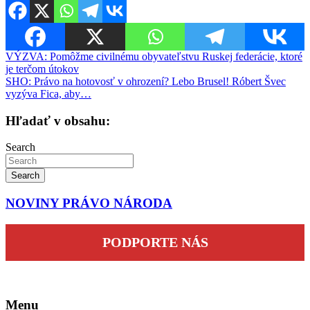
Navigácia
VÝZVA: Pomôžme civilnému obyvateľstvu Ruskej federácie, ktoré
je terčom útokov
v
SHO: Právo na hotovosť v ohrození? Lebo Brusel! Róbert Švec
článku
vyzýva Fica, aby…
Hľadať v obsahu:
Search
Search
NOVINY PRÁVO NÁRODA
PODPORTE NÁS
Menu