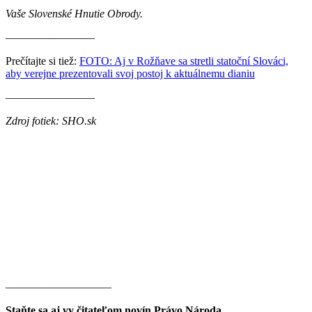
Vaše Slovenské Hnutie Obrody.
————————
Prečítajte si tiež:
FOTO: Aj v Rožňave sa stretli statoční Slováci,
aby verejne prezentovali svoj postoj k aktuálnemu dianiu
————————
Zdroj fotiek: SHO.sk
———————–——
Staňte sa aj vy čitateľom novín Právo Národa