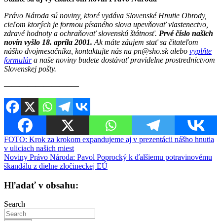
Právo Národa sú noviny, ktoré vydáva Slovenské Hnutie Obrody,
cieľom ktorých je formou písaného slova upevňovať vlastenectvo,
zdravé hodnoty a ochraňovať slovenskú štátnosť.
Prvé číslo našich
novín vyšlo 18. apríla 2001.
Ak máte záujem stať sa čitateľom
nášho dvojmesačníka, kontaktujte nás na pn@sho.sk alebo
vyplňte
formulár
a naše noviny budete dostávať pravidelne prostredníctvom
Slovenskej pošty.
————————–—
Navigácia
FOTO: Krok za krokom expandujeme aj v prezentácii nášho hnutia
v uliciach našich miest
v
Noviny Právo Národa: Pavol Poprocký k ďalšiemu potravinovému
článku
škandálu z dielne zločineckej EÚ
Hľadať v obsahu:
Search