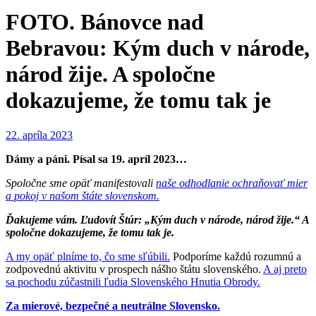
FOTO. Bánovce nad
Bebravou: Kým duch v národe,
národ žije. A spoločne
dokazujeme, že tomu tak je
22. apríla 2023
Dámy a páni. Písal sa 19. apríl 2023…
Spoločne sme opäť manifestovali
naše odhodlanie ochraňovať mier
a pokoj v našom štáte slovenskom.
Ďakujeme vám.
Ľudovít Štúr: „Kým duch v národe, národ žije.“ A
spoločne dokazujeme,
že tomu tak je.
A my opäť plníme to, čo sme sľúbili.
Podporíme každú rozumnú a
zodpovednú aktivitu v prospech nášho štátu slovenského.
A aj preto
sa pochodu zúčastnili ľudia Slovenského Hnutia Obrody.
Za mierové, bezpečné a neutrálne Slovensko.