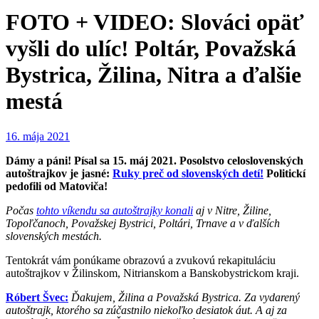
FOTO + VIDEO: Slováci opäť
vyšli do ulíc! Poltár, Považská
Bystrica, Žilina, Nitra a ďalšie
mestá
16. mája 2021
Dámy a páni! Písal sa 15. máj 2021. Posolstvo celoslovenských
autoštrajkov je jasné:
Ruky preč od slovenských detí!
Politickí
pedofili od Matoviča!
Počas
tohto víkendu sa autoštrajky konali
aj v Nitre, Žiline,
Topoľčanoch, Považskej Bystrici, Poltári, Trnave a v ďalších
slovenských mestách.
Tentokrát vám ponúkame obrazovú a zvukovú rekapituláciu
autoštrajkov v Žilinskom, Nitrianskom a Banskobystrickom kraji.
Róbert Švec:
Ďakujem, Žilina a Považská Bystrica. Za vydarený
autoštrajk, ktorého sa zúčastnilo niekoľko desiatok áut. A aj za