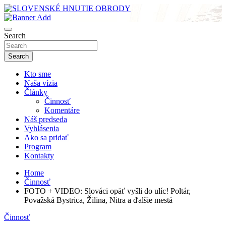
Skip
to
sho
content
SLOVENSKÉ HNUTIE OBRODY
Search
Search
Kto sme
Naša vízia
Články
Činnosť
Komentáre
Náš predseda
Vyhlásenia
Ako sa pridať
Program
Kontakty
Home
Činnosť
FOTO + VIDEO: Slováci opäť vyšli do ulíc! Poltár,
Považská Bystrica, Žilina, Nitra a ďalšie mestá
Činnosť