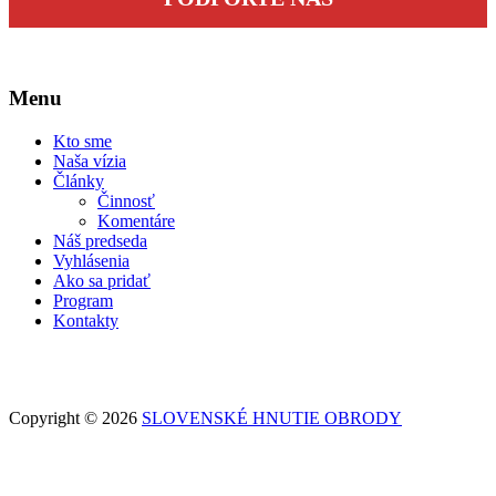
Menu
Kto sme
Naša vízia
Články
Činnosť
Komentáre
Náš predseda
Vyhlásenia
Ako sa pridať
Program
Kontakty
Copyright © 2026
SLOVENSKÉ HNUTIE OBRODY