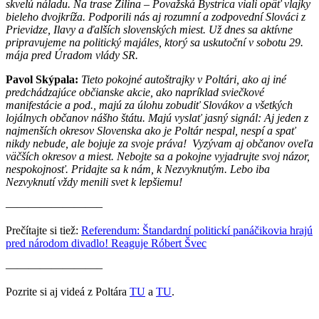
skvelú náladu. Na trase Žilina – Považská Bystrica viali opäť vlajky
bieleho dvojkríža. Podporili nás aj rozumní a zodpovední Slováci z
Prievidze, Ilavy a ďalších slovenských miest. Už dnes sa aktívne
pripravujeme na politický majáles, ktorý sa uskutoční v sobotu 29.
mája pred Úradom vlády SR.
Pavol Skýpala:
Tieto pokojné autoštrajky v Poltári, ako aj iné
predchádzajúce občianske akcie, ako napríklad sviečkové
manifestácie a pod., majú za úlohu zobudiť Slovákov a všetkých
lojálnych občanov nášho štátu. Majú vyslať jasný signál: Aj jeden z
najmenších okresov Slovenska ako je Poltár nespal, nespí a spať
nikdy nebude, ale bojuje za svoje práva! Vyzývam aj občanov oveľa
väčších okresov a miest. Nebojte sa a pokojne vyjadrujte svoj názor,
nespokojnosť. Pridajte sa k nám, k Nezvyknutým. Lebo iba
Nezvyknutí vždy menili svet k lepšiemu!
————————–
Prečítajte si tiež:
Referendum: Štandardní politickí panáčikovia hrajú
pred národom divadlo! Reaguje Róbert Švec
————————–
Pozrite si aj videá z Poltára
TU
a
TU
.