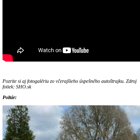
Pozrite si aj fotogalériu zo včerajšieho úspešného autoštrajku. Zdroj
fotiek: SHO.sk
Poltár: