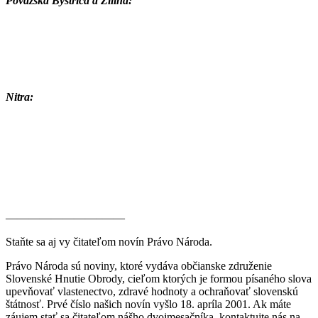
Považská Bystrica a Žilina:
Nitra:
————————–——
Staňte sa aj vy čitateľom novín Právo Národa.
Právo Národa sú noviny, ktoré vydáva občianske združenie
Slovenské Hnutie Obrody, cieľom ktorých je formou písaného slova
upevňovať vlastenectvo, zdravé hodnoty a ochraňovať slovenskú
štátnosť. Prvé číslo našich novín vyšlo 18. apríla 2001. Ak máte
záujem stať sa čitateľom nášho dvojmesačníka, kontaktujte nás na