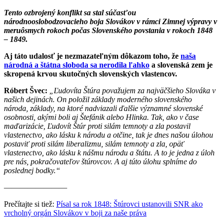
Tento ozbrojený konflikt sa stal súčasťou
národnooslobodzovacieho boja Slovákov v rámci Zimnej výpravy v
meruôsmych rokoch počas Slovenského povstania v rokoch 1848
– 1849.
Aj táto udalosť je nezmazateľným dôkazom toho, že
naša
národná a štátna sloboda sa nerodila ľahko
a slovenská zem je
skropená krvou skutočných slovenských vlastencov.
Róbert Švec:
„Ľudovíta Štúra považujem za najväčšieho Slováka v
našich dejinách. On položil základy moderného slovenského
národa, základy, na ktoré nadviazali ďalšie významné slovenské
osobnosti, akými boli aj Štefánik alebo Hlinka. Tak, ako v čase
maďarizácie, Ľudovít Štúr proti silám temnoty a zla postavil
vlastenectvo, ako lásku k národu a otčine, tak je dnes našou úlohou
postaviť proti silám liberalizmu, silám temnoty a zla, opäť
vlastenectvo, ako lásku k nášmu národu a štátu. A to je jedna z úloh
pre nás, pokračovateľov štúrovcov. A aj túto úlohu splníme do
poslednej bodky.“
————————
Prečítajte si tiež:
Písal sa rok 1848: Štúrovci ustanovili SNR ako
vrcholný orgán Slovákov v boji za naše práva