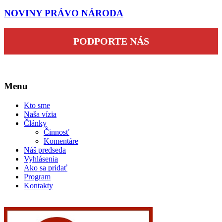
NOVINY PRÁVO NÁRODA
PODPORTE NÁS
Menu
Kto sme
Naša vízia
Články
Činnosť
Komentáre
Náš predseda
Vyhlásenia
Ako sa pridať
Program
Kontakty