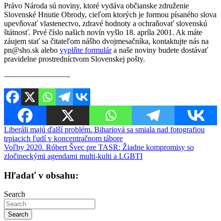
Právo Národa sú noviny, ktoré vydáva občianske združenie
Slovenské Hnutie Obrody, cieľom ktorých je formou písaného slova
upevňovať vlastenectvo, zdravé hodnoty a ochraňovať slovenskú
štátnosť. Prvé číslo našich novín vyšlo 18. apríla 2001. Ak máte
záujem stať sa čitateľom nášho dvojmesačníka, kontaktujte nás na
pn@sho.sk alebo
vyplňte formulár
a naše noviny budete dostávať
pravidelne prostredníctvom Slovenskej pošty.
————————-
Navigácia
Liberáli majú ďalší problém. Bihariová sa smiala nad fotografiou
trpiacich ľudí v koncentračnom tábore
v
Voľby 2020. Róbert Švec pre TASR: Žiadne kompromisy so
článku
zločineckými agendami multi-kulti a LGBTI
Hľadať v obsahu:
Search
Search