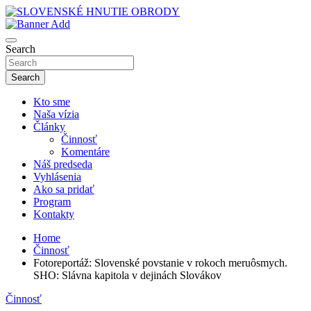
Skip
to
sho
content
SLOVENSKÉ HNUTIE OBRODY
Search
Search
Kto sme
Naša vízia
Články
Činnosť
Komentáre
Náš predseda
Vyhlásenia
Ako sa pridať
Program
Kontakty
Home
Činnosť
Fotoreportáž: Slovenské povstanie v rokoch meruôsmych.
SHO: Slávna kapitola v dejinách Slovákov
Činnosť