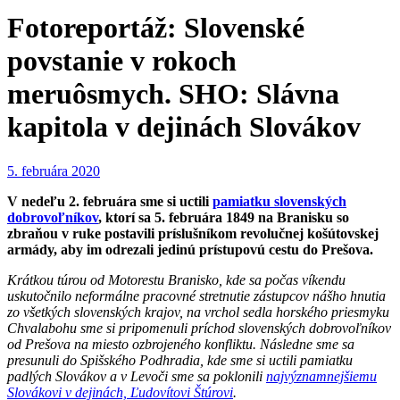
Fotoreportáž: Slovenské
povstanie v rokoch
meruôsmych. SHO: Slávna
kapitola v dejinách Slovákov
5. februára 2020
V nedeľu 2. februára sme si uctili
pamiatku slovenských
dobrovoľníkov
, ktorí sa 5. februára 1849 na Branisku so
zbraňou v ruke postavili príslušníkom revolučnej košútovskej
armády, aby im odrezali jedinú prístupovú cestu do Prešova.
Krátkou túrou od Motorestu Branisko, kde sa počas víkendu
uskutočnilo neformálne pracovné stretnutie zástupcov nášho hnutia
zo všetkých slovenských krajov, na vrchol sedla horského priesmyku
Chvalabohu sme si pripomenuli príchod slovenských dobrovoľníkov
od Prešova na miesto ozbrojeného konfliktu. Následne sme sa
presunuli do Spišského Podhradia, kde sme si uctili pamiatku
padlých Slovákov a v Levoči sme sa poklonili
najvýznamnejšiemu
Slovákovi v dejinách, Ľudovítovi Štúrovi
.