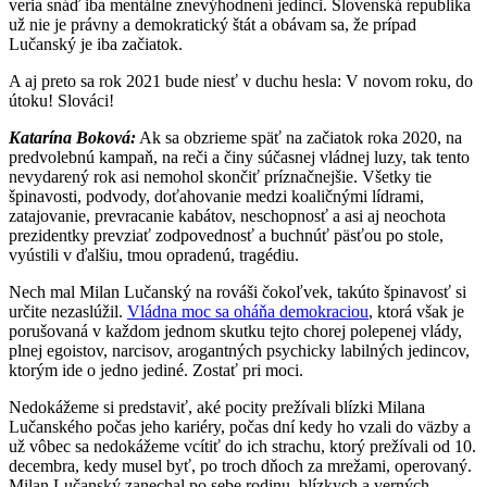
veria snáď iba mentálne znevýhodnení jedinci. Slovenská republika
už nie je právny a demokratický štát a obávam sa, že prípad
Lučanský je iba začiatok.
A aj preto sa rok 2021 bude niesť v duchu hesla: V novom roku, do
útoku! Slováci!
Katarína Boková:
Ak sa obzrieme späť na začiatok roka 2020, na
predvolebnú kampaň, na reči a činy súčasnej vládnej luzy, tak tento
nevydarený rok asi nemohol skončiť príznačnejšie. Všetky tie
špinavosti, podvody, doťahovanie medzi koaličnými lídrami,
zatajovanie, prevracanie kabátov, neschopnosť a asi aj neochota
prezidentky prevziať zodpovednosť a buchnúť päsťou po stole,
vyústili v ďalšiu, tmou opradenú, tragédiu.
Nech mal Milan Lučanský na rováši čokoľvek, takúto špinavosť si
určite nezaslúžil.
Vládna moc sa oháňa demokraciou
, ktorá však je
porušovaná v každom jednom skutku tejto chorej polepenej vlády,
plnej egoistov, narcisov, arogantných psychicky labilných jedincov,
ktorým ide o jedno jediné. Zostať pri moci.
Nedokážeme si predstaviť, aké pocity prežívali blízki Milana
Lučanského počas jeho kariéry, počas dní kedy ho vzali do väzby a
už vôbec sa nedokážeme vcítiť do ich strachu, ktorý prežívali od 10.
decembra, kedy musel byť, po troch dňoch za mrežami, operovaný.
Milan Lučanský zanechal po sebe rodinu, blízkych a verných