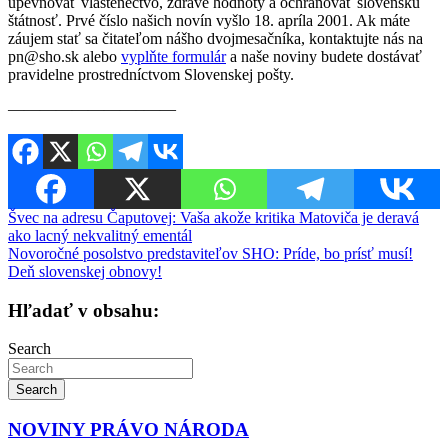
upevňovať vlastenectvo, zdravé hodnoty a ochraňovať slovenskú
štátnosť. Prvé číslo našich novín vyšlo 18. apríla 2001. Ak máte
záujem stať sa čitateľom nášho dvojmesačníka, kontaktujte nás na
pn@sho.sk alebo
vyplňte formulár
a naše noviny budete dostávať
pravidelne prostredníctvom Slovenskej pošty.
————————–——
Navigácia
Švec na adresu Čaputovej: Vaša akože kritika Matoviča je deravá
ako lacný nekvalitný ementál
v
Novoročné posolstvo predstaviteľov SHO: Príde, bo prísť musí!
článku
Deň slovenskej obnovy!
Hľadať v obsahu:
Search
Search
NOVINY PRÁVO NÁRODA