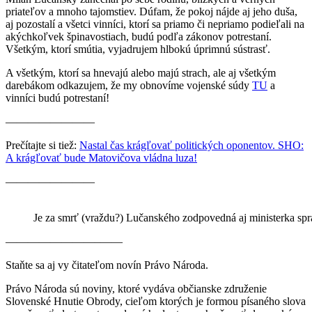
priateľov a mnoho tajomstiev. Dúfam, že pokoj nájde aj jeho duša,
aj pozostalí a všetci vinníci, ktorí sa priamo či nepriamo podieľali na
akýchkoľvek špinavostiach, budú podľa zákonov potrestaní.
Všetkým, ktorí smútia, vyjadrujem hlbokú úprimnú sústrasť.
A všetkým, ktorí sa hnevajú alebo majú strach, ale aj všetkým
darebákom odkazujem, že my obnovíme vojenské súdy
TU
a
vinníci budú potrestaní!
————————
Prečítajte si tiež:
Nastal čas krágľovať politických oponentov. SHO:
A krágľovať bude Matovičova vládna luza!
————————
Je za smrť (vraždu?) Lučanského zodpovedná aj ministerka spra
————————–——
Staňte sa aj vy čitateľom novín Právo Národa.
Právo Národa sú noviny, ktoré vydáva občianske združenie
Slovenské Hnutie Obrody, cieľom ktorých je formou písaného slova