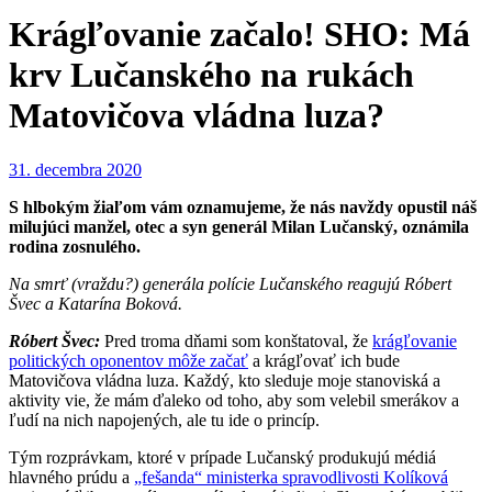
Krágľovanie začalo! SHO: Má
krv Lučanského na rukách
Matovičova vládna luza?
31. decembra 2020
S hlbokým žiaľom vám oznamujeme, že nás navždy opustil náš
milujúci manžel, otec a syn generál Milan Lučanský, oznámila
rodina zosnulého.
Na smrť (vraždu?) generála polície Lučanského reagujú Róbert
Švec a Katarína Boková.
Róbert Švec:
Pred troma dňami som konštatoval, že
krágľovanie
politických oponentov môže začať
a krágľovať ich bude
Matovičova vládna luza. Každý, kto sleduje moje stanoviská a
aktivity vie, že mám ďaleko od toho, aby som velebil smerákov a
ľudí na nich napojených, ale tu ide o princíp.
Tým rozprávkam, ktoré v prípade Lučanský produkujú médiá
hlavného prúdu a
„fešanda“ ministerka spravodlivosti Kolíková