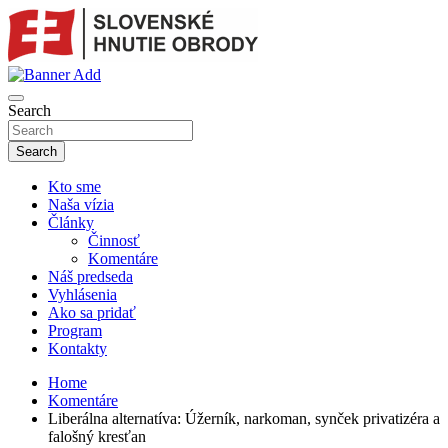
Skip
to
content
sho
SLOVENSKÉ HNUTIE OBRODY
Search
Search
Kto sme
Naša vízia
Články
Činnosť
Komentáre
Náš predseda
Vyhlásenia
Ako sa pridať
Program
Kontakty
Home
Komentáre
Liberálna alternatíva: Úžerník, narkoman, synček privatizéra a
falošný kresťan