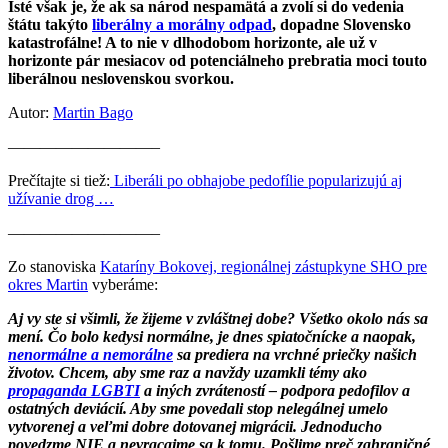
Isté však je, že ak sa národ nespamätá a zvolí si do vedenia
štátu takýto
liberálny a morálny odpad
, dopadne Slovensko
katastrofálne! A to nie v dlhodobom horizonte, ale už v
horizonte pár mesiacov od potenciálneho prebratia moci touto
liberálnou neslovenskou svorkou.
Autor:
Martin Bago
—————————–
Prečítajte si tiež:
Liberáli po obhajobe pedofílie popularizujú aj
užívanie drog …
—————————–
Zo stanoviska
Kataríny Bokovej, regionálnej zástupkyne SHO pre
okres Martin
vyberáme:
Aj vy ste si všimli, že žijeme v zvláštnej dobe? Všetko okolo nás sa
mení. Čo bolo kedysi normálne, je dnes spiatočnícke a naopak,
nenormálne a nemorálne
sa prediera na vrchné priečky našich
životov. Chcem, aby sme raz a navždy uzamkli témy ako
propaganda LGBTI
a iných zvráteností – podpora pedofilov a
ostatných deviácií. Aby sme povedali stop nelegálnej umelo
vytvorenej a veľmi dobre dotovanej migrácii. Jednoducho
povedzme NIE a nevracajme sa k tomu. Pošlime preč zahraničné