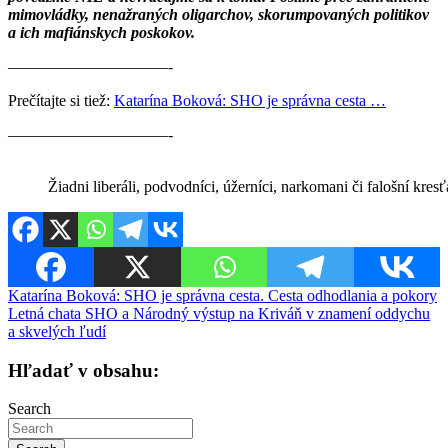
mimovládky, nenažraných oligarchov, skorumpovaných politikov
a ich mafiánskych poskokov.
——————————-
Prečítajte si tiež:
Katarína Boková: SHO je správna cesta …
——————————-
Žiadni liberáli, podvodníci, úžerníci, narkomani či falošní kre
Navigácia
Katarína Boková: SHO je správna cesta. Cesta odhodlania a pokory
Letná chata SHO a Národný výstup na Kriváň v znamení oddychu
v
a skvelých ľudí
článku
Hľadať v obsahu:
Search