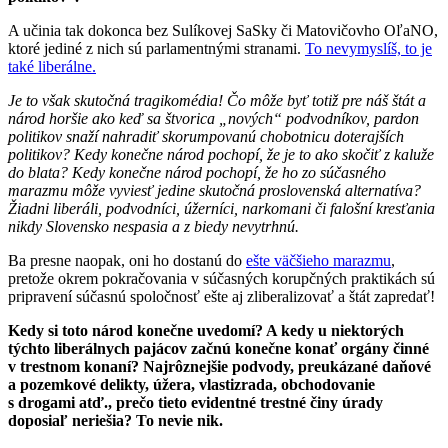
A učinia tak dokonca bez Sulíkovej SaSky či Matovičovho OľaNO,
ktoré jediné z nich sú parlamentnými stranami.
To nevymyslíš, to je
také liberálne.
Je to však skutočná tragikomédia! Čo môže byť totiž pre náš štát a
národ horšie ako keď sa štvorica „nových“ podvodníkov, pardon
politikov snaží nahradiť skorumpovanú chobotnicu doterajších
politikov? Kedy konečne národ pochopí, že je to ako skočiť z kaluže
do blata? Kedy konečne národ pochopí, že ho zo súčasného
marazmu môže vyviesť jedine skutočná proslovenská alternatíva?
Žiadni liberáli, podvodníci, úžerníci, narkomani či falošní kresťania
nikdy Slovensko nespasia a z biedy nevytrhnú.
Ba presne naopak, oni ho dostanú do
ešte väčšieho marazmu
,
pretože okrem pokračovania v súčasných korupčných praktikách sú
pripravení súčasnú spoločnosť ešte aj zliberalizovať a štát zapredať!
Kedy si toto národ konečne uvedomí? A kedy u niektorých
týchto liberálnych pajácov začnú konečne konať orgány činné
v trestnom konaní? Najrôznejšie podvody, preukázané daňové
a pozemkové delikty, úžera, vlastizrada, obchodovanie
s drogami atď., prečo tieto evidentné trestné činy úrady
doposiaľ neriešia? To nevie nik.