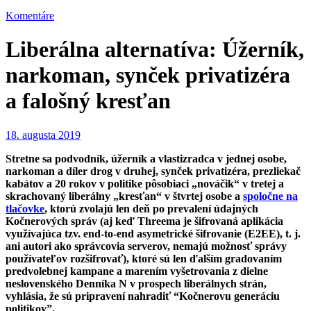
Komentáre
Liberálna alternatíva: Úžerník,
narkoman, synček privatizéra
a falošný kresťan
18. augusta 2019
Stretne sa podvodník, úžerník a vlastizradca v jednej osobe,
narkoman a díler drog v druhej, synček privatizéra, prezliekač
kabátov a 20 rokov v politike pôsobiaci „nováčik“ v tretej a
skrachovaný liberálny „kresťan“ v štvrtej osobe a
spoločne na
tlačovke
, ktorú zvolajú len deň po prevalení údajných
Kočnerových správ (aj keď Threema je šifrovaná aplikácia
využívajúca tzv. end-to-end asymetrické šifrovanie (E2EE), t. j.
ani autori ako správcovia serverov, nemajú možnosť správy
p
oužívateľov rozšifrovať), ktoré sú len ďalším gradovaním
predvolebnej kampane a marením vyšetrovania z dielne
neslovenského Denníka N v prospech liberálnych strán,
vyhlásia, že sú pripravení nahradiť “Kočnerovu generáciu
politikov”.