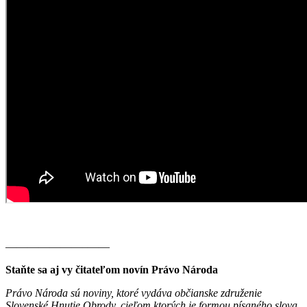
———————–——
Staňte sa aj vy čitateľom novín Právo Národa
Právo Národa sú noviny, ktoré vydáva občianske združenie
Slovenské Hnutie Obrody, cieľom ktorých je formou písaného slova