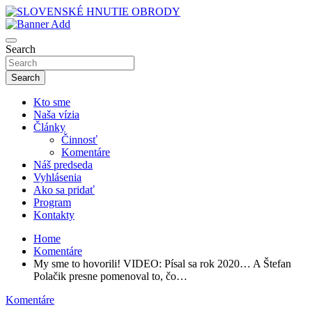
Skip
to
sho
content
SLOVENSKÉ HNUTIE OBRODY
Search
Search
Kto sme
Naša vízia
Články
Činnosť
Komentáre
Náš predseda
Vyhlásenia
Ako sa pridať
Program
Kontakty
Home
Komentáre
My sme to hovorili! VIDEO: Písal sa rok 2020… A Štefan
Polačik presne pomenoval to, čo…
Komentáre