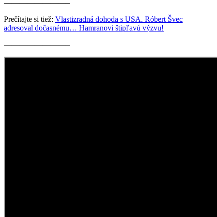
————————–
Prečítajte si tiež:
Vlastizradná dohoda s USA. Róbert Švec
adresoval dočasnému… Hamranovi štipľavú výzvu!
————————–