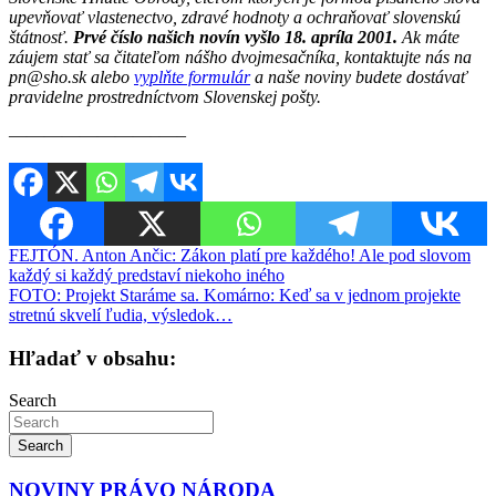
upevňovať vlastenectvo, zdravé hodnoty a ochraňovať slovenskú
štátnosť.
Prvé číslo našich novín vyšlo 18. apríla 2001.
Ak máte
záujem stať sa čitateľom nášho dvojmesačníka, kontaktujte nás na
pn@sho.sk alebo
vyplňte formulár
a naše noviny budete dostávať
pravidelne prostredníctvom Slovenskej pošty.
————————–—–
Navigácia
FEJTÓN. Anton Ančic: Zákon platí pre každého! Ale pod slovom
každý si každý predstaví niekoho iného
v
FOTO: Projekt Staráme sa. Komárno: Keď sa v jednom projekte
článku
stretnú skvelí ľudia, výsledok…
Hľadať v obsahu:
Search
Search
NOVINY PRÁVO NÁRODA