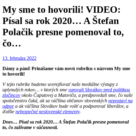
My sme to hovorili! VIDEO:
Písal sa rok 2020… A Štefan
Polačik presne pomenoval to,
čo…
13. februára 2022
Dámy a páni! Prinášame vám novú rubriku s názvom My sme
to hovorili!
V tejto rubrike budeme uverejňovať naše mediálne výstupy z
uplynulých rokov… v ktorých sme
varovali Slovákov pred politikou
zločincov
okolo Čaputovej a Matoviča, a predpovedali sme, čo naše
spoločenstvo čaká, ak sa väčšina občanov slovenských
nepostaví na
odpor
a ak väčšina Slovákov bude voliť a podporovať liberálov, a
ďalšie
nebezpečné neslovenské elementy
.
Dnes… Písal sa rok 2020… A Štefan Polačik presne pomenoval
to, čo zažívame v súčasnosti.