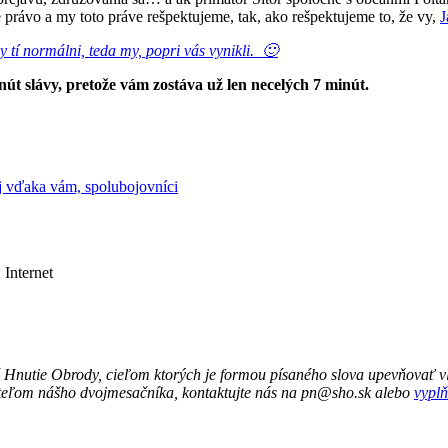
lné právo a my toto práve rešpektujeme, tak, ako rešpektujeme to, že vy,
J
y tí normálni, teda my, popri vás vynikli. 🙂
inút slávy, pretože vám zostáva už len necelých 7 minút.
j vďaka vám, spolubojovníci
 Internet
 Hnutie Obrody, cieľom ktorých je formou písaného slova upevňovať vl
ateľom nášho dvojmesačníka, kontaktujte nás na pn@sho.sk alebo
vyplň