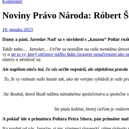
Komentáre
Noviny Právo Národa: Róbert Šv
19. januára 2023
Dámy a páni. Jaroslav Naď sa v súvislosti s „kauzou“ Poltár r
Takže takto… Jaroslav… Určite sa neznížim na vašu mentálnu úroveň 
vy a
ste to vy, ktorý občanov nášho štátu častujete označeniami ako op
názory a stretávať sa.
Ale napíšem niečo iné, čo vás určite nepoteší, ale objektívna pra
To, že vy vnímate naše hnutie tak, ako ste verejne vyhlásili je vaše 
Ste škodná, ktorá škodí nášmu národnému spoločenstvu a spoločne s
Ste piata kolóna, ktorej cieľom je vnútor
A pokiaľ ide o primátora Poltára Petra Sitora, pán primátor m
Na rozdiel od vás, Jaroslav, si my, vlastenci slovenskí, ctíme slobod