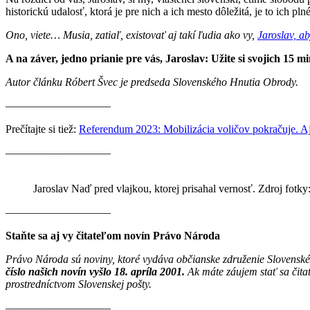
historickú udalosť, ktorá je pre nich a ich mesto dôležitá, je to ich p
Ono, viete… Musia, zatiaľ, existovať aj takí ľudia ako vy,
Jaroslav, ab
A na záver, jedno prianie pre vás, Jaroslav: Užite si svojich 15 m
Autor článku Róbert Švec je predseda Slovenského Hnutia Obrody.
—————————–
Prečítajte si tiež:
Referendum 2023: Mobilizácia voličov pokračuje. A
—————————–
Jaroslav Naď pred vlajkou, ktorej prisahal vernosť. Zdroj fotky:
———————–——
Staňte sa aj vy čitateľom novín Právo Národa
Právo Národa sú noviny, ktoré vydáva občianske združenie Slovenské
číslo našich novín vyšlo 18. apríla 2001.
Ak máte záujem stať sa čit
prostredníctvom Slovenskej pošty.
————————–—