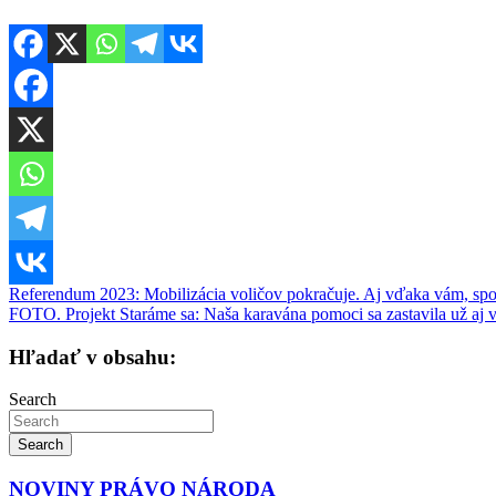
Navigácia
Referendum 2023: Mobilizácia voličov pokračuje. Aj vďaka vám, spo
FOTO. Projekt Staráme sa: Naša karavána pomoci sa zastavila už aj 
v
článku
Hľadať v obsahu:
Search
Search
NOVINY PRÁVO NÁRODA