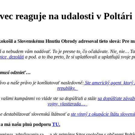
ec reaguje na udalosti v Poltári
ozkokošil a Slovenskému Hnutiu Obrody adresoval tieto slová: Pr
a nebudem vám nadávať. To je presne to, čo očakávate. Nie, nie… Takét
ice, dezoláti
a pod. a to iba preto, že si uplatňovali a uplatňujú svoj
vda musí odznieť…
právo a naše právo je konštatovať nasledovné:
Ste americký agent, ktorý
republiky.
 vašimi kumpánmi vo vláde ste sa dopúšťali a stále
sa dopúšťate závažn
vojny, vlastizrada…
ne destabilizovať slovenskú štátnosť a
ste vinný z okupácie štátu slov
al a má našu plnú podporu
TU.
u prejavu, združovania sa… a ak primátor Sitor spoločne s občanmi Poltá