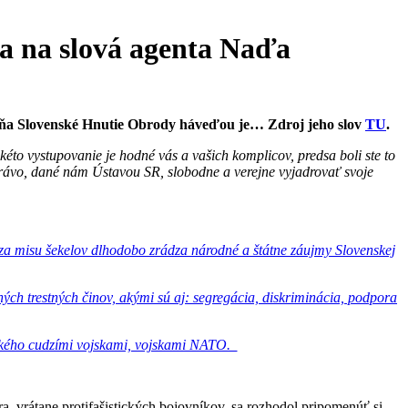
 a na slová agenta Naďa
e mňa Slovenské Hnutie Obrody háveďou je… Zdroj jeho slov
TU
.
o vystupovanie je hodné vás a vašich komplicov, predsa boli ste to
e právo, dané nám Ústavou SR, slobodne a verejne vyjadrovať svoje
 za misu šekelov dlhodobo zrádza národné a štátne záujmy Slovenskej
ých trestných činov, akými sú aj: segregácia, diskriminácia, podpora
enského cudzími vojskami, vojskami NATO.
ra, vrátane protifašistických bojovníkov, sa rozhodol pripomenúť si