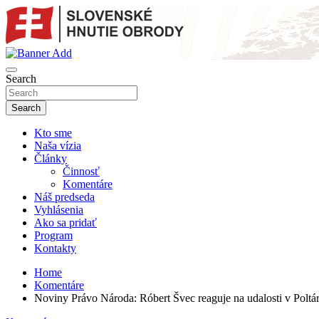
Skip
to
content
sho
SLOVENSKÉ HNUTIE OBRODY
Search
Search
Kto sme
Naša vízia
Články
Činnosť
Komentáre
Náš predseda
Vyhlásenia
Ako sa pridať
Program
Kontakty
Home
Komentáre
Noviny Právo Národa: Róbert Švec reaguje na udalosti v Poltár