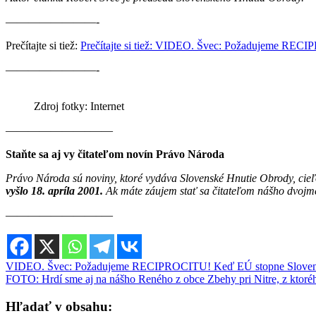
————————-
Prečítajte si tiež:
Prečítajte si tiež: VIDEO. Švec: Požadujeme RE
————————-
Zdroj fotky: Internet
———————–——
Staňte sa aj vy čitateľom novín Právo Národa
Právo Národa sú noviny, ktoré vydáva Slovenské Hnutie Obrody, cieľ
vyšlo 18. apríla 2001.
Ak máte záujem stať sa čitateľom nášho dvojm
————————–—
Navigácia
VIDEO. Švec: Požadujeme RECIPROCITU! Keď EÚ stopne Sloven
FOTO: Hrdí sme aj na nášho Reného z obce Zbehy pri Nitre, z ktor
v
článku
Hľadať v obsahu: