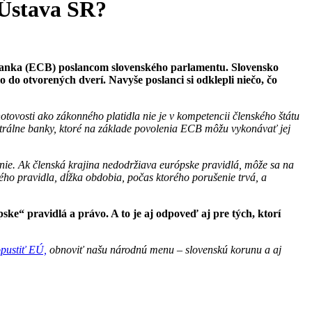
 Ústava SR?
 banka (ECB) poslancom slovenského parlamentu. Slovensko
o do otvorených dverí. Navyše poslanci si odklepli niečo, čo
tovosti ako zákonného platidla nie je v kompetencii členského štátu
rálne banky, ktoré na základe povolenia ECB môžu vykonávať jej
ie. Ak členská krajina nedodržiava európske pravidlá, môže sa na
ného pravidla, dĺžka obdobia, počas ktorého porušenie trvá, a
e“ pravidlá a právo. A to je aj odpoveď aj pre tých, ktorí
opustiť EÚ,
obnoviť našu národnú menu – slovenskú korunu a aj