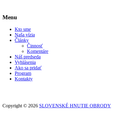
Menu
Kto sme
Naša vízia
Články
Činnosť
Komentáre
Náš predseda
Vyhlásenia
Ako sa pridať
Program
Kontakty
Copyright © 2026
SLOVENSKÉ HNUTIE OBRODY