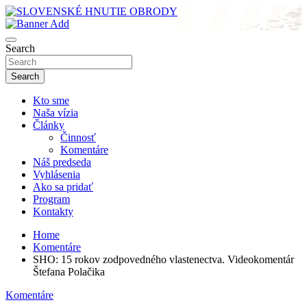
Skip
to
sho
content
SLOVENSKÉ HNUTIE OBRODY
Search
Search
Kto sme
Naša vízia
Články
Činnosť
Komentáre
Náš predseda
Vyhlásenia
Ako sa pridať
Program
Kontakty
Home
Komentáre
SHO: 15 rokov zodpovedného vlastenectva. Videokomentár
Štefana Polačika
Komentáre