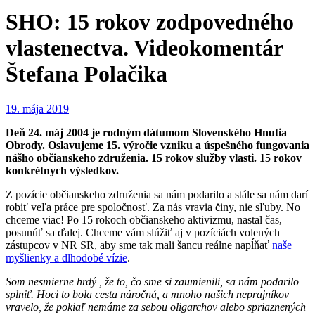
SHO: 15 rokov zodpovedného
vlastenectva. Videokomentár
Štefana Polačika
19. mája 2019
Deň 24. máj 2004 je rodným dátumom Slovenského Hnutia
Obrody. Oslavujeme 15. výročie vzniku a úspešného fungovania
nášho občianskeho združenia. 15 rokov služby vlasti. 15 rokov
konkrétnych výsledkov.
Z pozície občianskeho združenia sa nám podarilo a stále sa nám darí
robiť veľa práce pre spoločnosť. Za nás vravia činy, nie sľuby. No
chceme viac! Po 15 rokoch občianskeho aktivizmu, nastal čas,
posunúť sa ďalej. Chceme vám slúžiť aj v pozíciách volených
zástupcov v NR SR, aby sme tak mali šancu reálne napĺňať
naše
myšlienky a dlhodobé vízie
.
Som nesmierne hrdý , že to, čo sme si zaumienili, sa nám podarilo
splniť. Hoci to bola cesta náročná, a mnoho našich neprajníkov
vravelo, že pokiaľ nemáme za sebou oligarchov alebo spriaznených