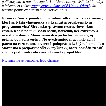
politikov, tak sa nám to nepodarí, môžem hrdo vyhlásiť, že 15. mája
ministerstvo vnútra
zaregistrovalo Slovenské Hnutie Obrody
do
registra politických strán a politických hnutí.
Naším cieľom je ponúknuť Slovákom alternatívu voči stranám,
ktoré sa tvária vlastenecky a s kvalitným proslovenským
programom viesť Slovensko správnou cestou, slovenskou
cestou. Robiť politiku vlasteneckú, národnú, bez extrémov a
nezodpovednosti. Máme množstvo podnetov, nápadov, aj
priamo od ľudí z terénu. No uvedomujúc si, že nikto nemá
patent na rozum, sme otvorení spolupráci s každým, komu ide o
Slovensko a podporíme všetky myšlienky, ktoré pomôžu zlepšiť
životné podmienky občanov Slovenskej republiky.
Nič nám nie je nemožné, lebo chceme.