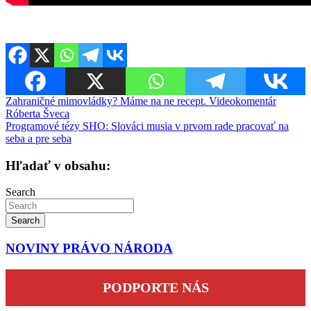
Navigácia
Zahraničné mimovládky? Máme na ne recept. Videokomentár
Róberta Šveca
v
Programové tézy SHO: Slováci musia v prvom rade pracovať na
článku
seba a pre seba
Hľadať v obsahu:
Search
Search
NOVINY PRÁVO NÁRODA
PODPORTE NÁS