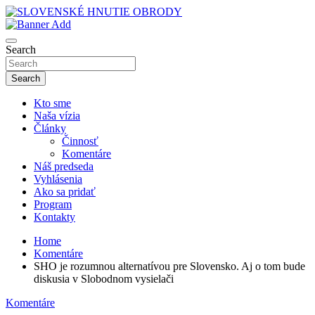
Skip
to
sho
content
SLOVENSKÉ HNUTIE OBRODY
Search
Search
Kto sme
Naša vízia
Články
Činnosť
Komentáre
Náš predseda
Vyhlásenia
Ako sa pridať
Program
Kontakty
Home
Komentáre
SHO je rozumnou alternatívou pre Slovensko. Aj o tom bude
diskusia v Slobodnom vysielači
Komentáre