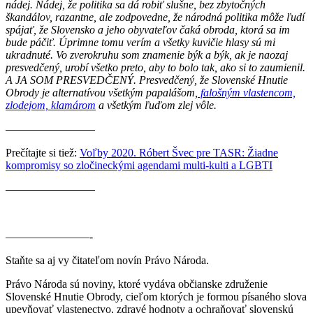
nádej. Nádej, že politika sa dá robiť slušne, bez zbytočných
škandálov, razantne, ale zodpovedne, že národná politika môže ľudí
spájať, že Slovensko a jeho obyvateľov čaká obroda, ktorá sa im
bude páčiť. Úprimne tomu verím a všetky kuvičie hlasy sú mi
ukradnuté. Vo zverokruhu som znamenie býk a býk, ak je naozaj
presvedčený, urobí všetko preto, aby to bolo tak, ako si to zaumienil.
A JA SOM PRESVEDČENÝ. Presvedčený, že Slovenské Hnutie
Obrody je alternatívou všetkým papalášom,
falošným vlastencom,
zlodejom, klamárom
a všetkým ľuďom zlej vôle.
————————
Prečítajte si tiež:
Voľby 2020. Róbert Švec pre TASR: Žiadne
kompromisy so zločineckými agendami multi-kulti a LGBTI
————————
———————–-
Staňte sa aj vy čitateľom novín Právo Národa.
Právo Národa sú noviny, ktoré vydáva občianske združenie
Slovenské Hnutie Obrody, cieľom ktorých je formou písaného slova
upevňovať vlastenectvo, zdravé hodnoty a ochraňovať slovenskú