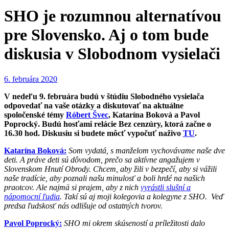
SHO je rozumnou alternatívou
pre Slovensko. Aj o tom bude
diskusia v Slobodnom vysielači
6. februára 2020
V nedeľu 9. februára budú v štúdiu Slobodného vysielača
odpovedať na vaše otázky a diskutovať na aktuálne
spoločenské témy
Róbert Švec
, Katarína Boková a Pavol
Poprocký. Budú hosťami relácie Bez cenzúry, ktorá začne o
16.30 hod. Diskusiu si budete môcť vypočuť naživo
TU
.
Katarína Boková:
Som vydatá, s manželom vychovávame naše dve
deti. A práve deti sú dôvodom, prečo sa aktívne angažujem v
Slovenskom Hnutí Obrody. Chcem, aby žili v bezpečí, aby si vážili
naše tradície, aby poznali našu minulosť a boli hrdé na našich
praotcov.
Ale najmä si prajem, aby z nich
vyrástli slušní a
nápomocní ľudia
. Takí sú aj moji kolegovia a kolegyne z SHO. Veď
predsa ľudskosť nás odlišuje od ostatných tvorov.
Pavol Poprocký:
SHO mi okrem skúseností a príležitosti dalo