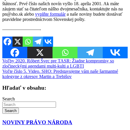
štátnosť. Prvé číslo našich novín vyšlo 18. apríla 2001. Ak máte
záujem stať sa čitateľom nášho dvojmesačníka, kontaktujte nás na
pn@sho.sk alebo
vyplňte formulár
a naše noviny budete dostávať
pravidelne prostredníctvom Slovenskej pošty.
————————-
Navigácia
Voľby 2020. Róbert Švec pre TASR: Žiadne kompromisy so
zločineckými agendami multi-kulti a LGBTI
v
Voľte číslo 5. Video. SHO: Predstavujeme vám naše šarmantné
článku
kolegyne z okresov Martin a Trebišov
Hľadať v obsahu:
Search
Search
NOVINY PRÁVO NÁRODA