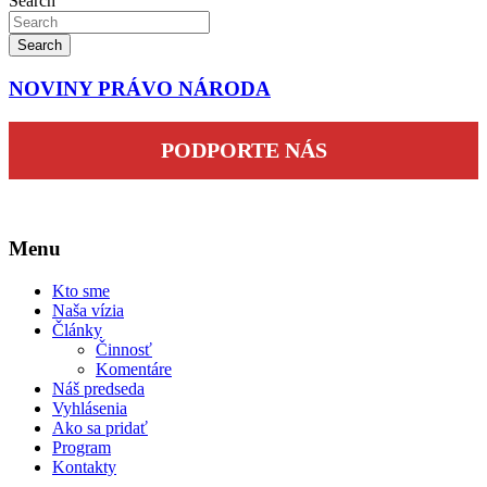
Search
Search
NOVINY PRÁVO NÁRODA
PODPORTE NÁS
Menu
Kto sme
Naša vízia
Články
Činnosť
Komentáre
Náš predseda
Vyhlásenia
Ako sa pridať
Program
Kontakty