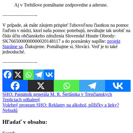
Aj v Trebišove pomáhame zodpovedne a adresne.
———————-
V prípade, ak máte záujem prispieť ľubovoľnou čiastkou na pomoc
ľuďom v núdzi, ktorí našu pomoc potrebujú, neváhajte tak urobiť na
číslo účtu občianskeho združenia Slovenské Hnutie Obrody:
SK7665000000000020148117 a do poznámky napíšte:
projekt
Staráme sa
. Ďakujeme. Pomáhajme si, Slováci. Veď je to také
jednoduché.
———————-
Navigácia
SHO: Pamätník generála M. R. Štefánika v Trenčianskych
Tepliciach odhalený
v
Volebný program SHO: Reklamy na alkohol, pôžičky a lieky?
článku
Nebudú
Hľadať v obsahu: