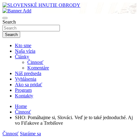
Skip
to
sho
content
SLOVENSKÉ HNUTIE OBRODY
Search
Search
Kto sme
Naša vízia
Články
Činnosť
Komentáre
Náš predseda
Vyhlásenia
Ako sa pridať
Program
Kontakty
Home
Činnosť
SHO: Pomáhajme si, Slováci. Veď je to také jednoduché. Aj
vo Fiľakove a Trebišove
Činnosť
Staráme sa