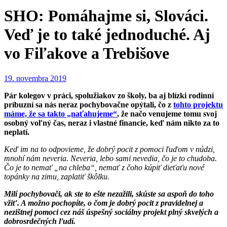
SHO: Pomáhajme si, Slováci.
Veď je to také jednoduché. Aj
vo Fiľakove a Trebišove
19. novembra 2019
Pár kolegov v práci, spolužiakov zo školy, ba aj blízki rodinní
príbuzní sa nás neraz pochybovačne opýtali, čo z
tohto projektu
máme, že sa takto „naťahujeme“
, že načo venujeme tomu svoj
osobný voľný čas, neraz i vlastné financie, keď nám nikto za to
neplatí.
Keď im na to odpovieme, že dobrý pocit z pomoci ľuďom v núdzi,
mnohí nám neveria. Neveria, lebo sami nevedia, čo je to chudoba.
Čo je to nemať „na chleba“, nemať z čoho kúpiť
dieťaťu nové
topánky na zimu, zaplatiť škôlku.
Milí pochybovači, ak ste to ešte nezažili, skúste sa aspoň do toho
vžiť. A možno pochopíte, o čom je dobrý pocit z pravidelnej a
nezištnej pomoci cez náš úspešný sociálny projekt plný skvelých a
dobrosrdečných ľudí.