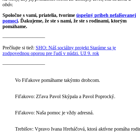
obáv.
Spoločne s vami, priatelia, tvoríme
úspešný príbeh nefalšovanej
pomoci
. Ďakujeme, že ste s nami, že ste s rodinami, ktorým
pomáhame.
————————–
Prečítajte si tiež:
SHO: Náš sociálny projekt Staráme sa je
zodpovednou oporou pre ľudí v núdzi. Už 9. rok
————————–
Vo Fiľakove pomáhame takýmto drobcom.
Fiľakovo: Zľava Pavol Skýpala a Pavol Poprocký.
Fiľakovo: Naša pomoc je vždy adresná.
Trebišov: Vpravo Ivana Hreháčová, ktorá aktívne pomáha rodin