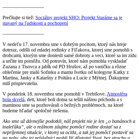
————————-
Prečítajte si tiež:
Sociálny projekt SHO: Projekt Staráme sa je
stavaný na ľudskosti a pochopení
————————-
V nedeľu 17. novembra sme s dobrým pocitom, ktorý nás hreje
doteraz, odišli od mladej rodinky z Fiľakova, ktorej sme pomohli s
drobcami, ktorým sme doniesli samé dobroty a veci, ktoré sa im zídu
a určite im pomôžu. Od potravín, ktoré nám pomohla vyskladať
Zuzana z Tisovca a jabĺk od PD Hrušov, až po vaničku a rôzne
oblečenie pre malú Sofinku a mamu Ivetku od kolegyne Katky z
Martina, Janky a Kataríny z Poltára a Lucie z Mýtnej. Ďakujeme
milí prispievatelia.
V pondelok 18. novembra sme pomohli v Trebišove.
Atmosféra
bola skvelá
, deti, ktoré boli doma sa tešili nášmu príchodu a s
maminou sme sa pozhovárali o bežných problémoch, na ktoré
budeme hľadať spoločné riešenia.
Ako sme už dávnejšie podotkli, náš projekt nie je len „o banánoch a
toaleťáku“, ale o reálnom záujme pomôcť rodine dostať sa z
nepríjemnej situácie, v ktorej sa ocitla, a tak jej
pomôcť postaviť sa
na nohy, aby jej príslušníci mohli žiť dôstojný život, bez strachu a