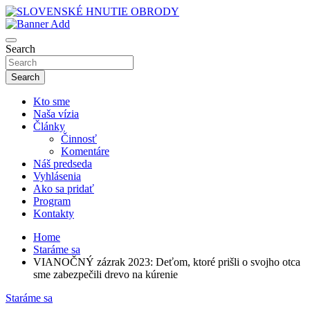
Skip
to
sho
content
SLOVENSKÉ HNUTIE OBRODY
Search
Search
Kto sme
Naša vízia
Články
Činnosť
Komentáre
Náš predseda
Vyhlásenia
Ako sa pridať
Program
Kontakty
Home
Staráme sa
VIANOČNÝ zázrak 2023: Deťom, ktoré prišli o svojho otca
sme zabezpečili drevo na kúrenie
Staráme sa