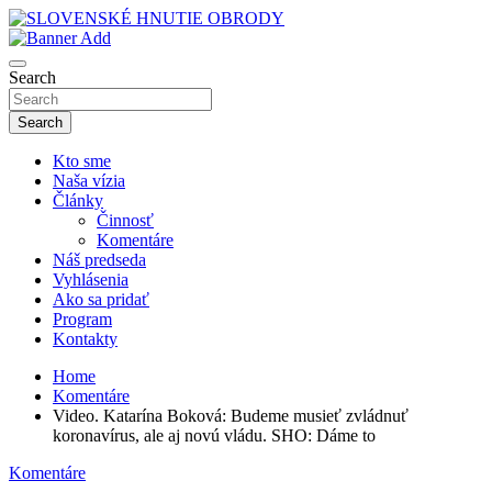
Skip
to
sho
content
SLOVENSKÉ HNUTIE OBRODY
Search
Search
Kto sme
Naša vízia
Články
Činnosť
Komentáre
Náš predseda
Vyhlásenia
Ako sa pridať
Program
Kontakty
Home
Komentáre
Video. Katarína Boková: Budeme musieť zvládnuť
koronavírus, ale aj novú vládu. SHO: Dáme to
Komentáre