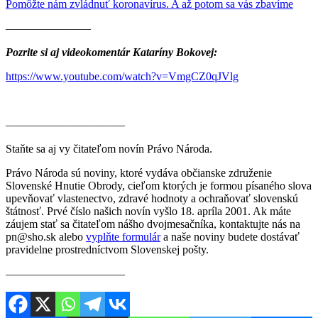
Pomôžte nám zvládnuť koronavírus. A až potom sa vás zbavíme
———————–
Pozrite si aj videokomentár Kataríny Bokovej:
https://www.youtube.com/watch?v=VmgCZ0qJVlg
————————–——
Staňte sa aj vy čitateľom novín Právo Národa.
Právo Národa sú noviny, ktoré vydáva občianske združenie
Slovenské Hnutie Obrody, cieľom ktorých je formou písaného slova
upevňovať vlastenectvo, zdravé hodnoty a ochraňovať slovenskú
štátnosť. Prvé číslo našich novín vyšlo 18. apríla 2001. Ak máte
záujem stať sa čitateľom nášho dvojmesačníka, kontaktujte nás na
pn@sho.sk alebo
vyplňte formulár
a naše noviny budete dostávať
pravidelne prostredníctvom Slovenskej pošty.
————————–——