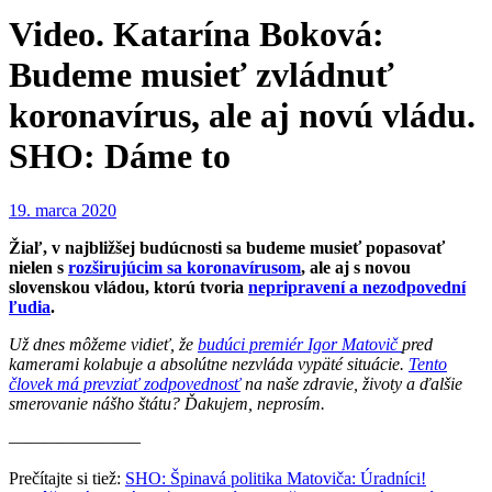
Video. Katarína Boková:
Budeme musieť zvládnuť
koronavírus, ale aj novú vládu.
SHO: Dáme to
19. marca 2020
Žiaľ, v najbližšej budúcnosti sa budeme musieť popasovať
nielen s
rozširujúcim sa koronavírusom
, ale aj s novou
slovenskou vládou, ktorú tvoria
nepripravení a nezodpovední
ľudia
.
Už dnes môžeme vidieť, že
budúci premiér Igor Matovič
pred
kamerami kolabuje a absolútne nezvláda vypäté situácie.
Tento
človek má prevziať zodpovednosť
na naše zdravie, životy a ďalšie
smerovanie nášho štátu? Ďakujem, neprosím.
———————–
Prečítajte si tiež:
SHO: Špinavá politika Matoviča: Úradníci!