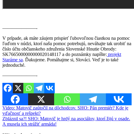
———————-
V prípade, ak máte záujem prispieť ľubovoľnou čiastkou na pomoc
ľuďom v núdzi, ktorí našu pomoc potrebujú, neváhajte tak urobiť na
číslo účtu občianskeho združenia Slovenské Hnutie Obrody:
SK7665000000000020148117 a do poznámky napíšte:
projekt
Staráme sa
. Ďakujeme. Pomáhajme si, Slováci. Veď je to také
jednoduché.
———————-
Navigácia
Video: Matovič zaútočil na dôchodcov. SHO: Pán premiér? Kde je
vďačnosť a rešpekt?
v
Zbláznil sa?! SHO: Matovič je hrdý na asociálov, ktorí žijú v osade.
článku
A musela ich strážiť armáda!