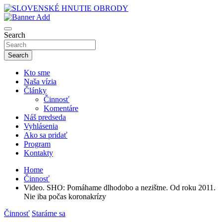
Skip
to
sho
content
SLOVENSKÉ HNUTIE OBRODY
Search
Search
Kto sme
Naša vízia
Články
Činnosť
Komentáre
Náš predseda
Vyhlásenia
Ako sa pridať
Program
Kontakty
Home
Činnosť
Video. SHO: Pomáhame dlhodobo a nezištne. Od roku 2011.
Nie iba počas koronakrízy
Činnosť
Staráme sa