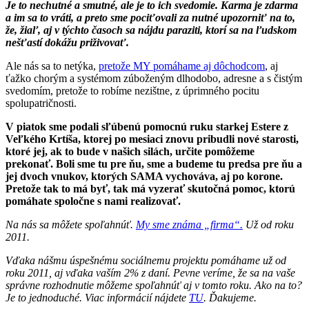
Je to nechutné a smutné, ale je to ich svedomie. Karma je zdarma
a im sa to vráti, a preto sme pociťovali za nutné upozorniť na to,
že, žiaľ, aj v týchto časoch sa nájdu paraziti, ktorí sa na ľudskom
nešťastí dokážu priživovať.
Ale nás sa to netýka,
pretože MY pomáhame aj dôchodcom
, aj
ťažko chorým a systémom zúboženým dlhodobo, adresne a s čistým
svedomím, pretože to robíme nezištne, z úprimného pocitu
spolupatričnosti.
V piatok sme podali sľúbenú pomocnú ruku starkej Estere z
Veľkého Krtíša, ktorej po mesiaci znovu pribudli nové starosti,
ktoré jej, ak to bude v našich silách, určite pomôžeme
prekonať. Boli sme tu pre ňu, sme a budeme tu predsa pre ňu a
jej dvoch vnukov, ktorých SAMA vychováva, aj po korone.
Pretože tak to má byť, tak má vyzerať skutočná pomoc, ktorú
pomáhate spoločne s nami realizovať.
Na nás sa môžete spoľahnúť.
My sme známa „firma“.
Už od roku
2011.
Vďaka nášmu úspešnému sociálnemu projektu pomáhame už od
roku 2011, aj vďaka vaším 2% z daní. Pevne veríme, že sa na vaše
správne rozhodnutie môžeme spoľahnúť aj v tomto roku. Ako na to?
Je to jednoduché. Viac informácií nájdete
TU
. Ďakujeme.