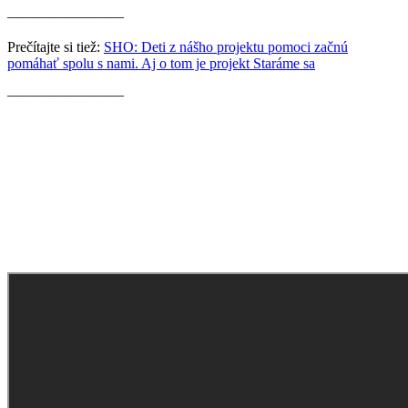
————————
Prečítajte si tiež:
SHO: Deti z nášho projektu pomoci začnú
pomáhať spolu s nami. Aj o tom je projekt Staráme sa
————————