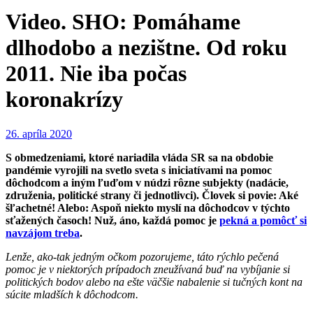
Video. SHO: Pomáhame
dlhodobo a nezištne. Od roku
2011. Nie iba počas
koronakrízy
26. apríla 2020
S obmedzeniami, ktoré nariadila vláda SR sa na obdobie
pandémie vyrojili na svetlo sveta s iniciatívami na pomoc
dôchodcom a iným ľuďom v núdzi rôzne subjekty (nadácie,
združenia, politické strany či jednotlivci). Človek si povie: Aké
šľachetné! Alebo: Aspoň niekto myslí na dôchodcov v týchto
sťažených časoch! Nuž, áno, každá pomoc je
pekná a pomôcť si
navzájom treba
.
Lenže, ako-tak jedným očkom pozoruje
me, táto rýchlo pečená
pomoc je v niektorých prípadoch zneužívaná buď na vybíjanie si
politických bodov alebo na ešte väčšie nabalenie si tučných kont na
súcite mladších k dôchodcom.