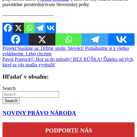
pravidelne prostredníctvom Slovenskej pošty.
————————–——
Navigácia
Projekt Staráme sa: Držme spolu, Slováci! Pomáhajme si a všetko
zvládneme. Lebo chceme
v
Pavol Poprocký: Hor sa do prírody! BEZ RÚŠKA! Ďaleko od tých,
článku
ktorí sa vás snažia vystrašiť
Hľadať v obsahu:
Search
Search
NOVINY PRÁVO NÁRODA
PODPORTE NÁS