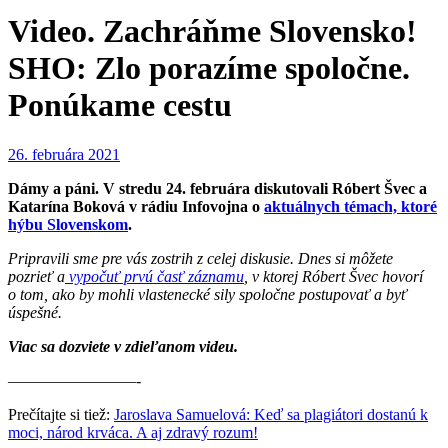
Video. Zachráňme Slovensko!
SHO: Zlo porazíme spoločne.
Ponúkame cestu
26. februára 2021
Dámy a páni. V stredu 24. februára diskutovali Róbert Švec a
Katarína Boková v rádiu Infovojna o
aktuálnych témach, ktoré
hýbu Slovenskom
.
Pripravili sme pre vás zostrih z celej diskusie. Dnes si môžete
pozrieť a
vypočuť prvú časť záznamu
, v ktorej Róbert Švec hovorí
o tom, ako by mohli vlastenecké sily spoločne postupovať a byť
úspešné.
Viac sa dozviete v zdieľanom videu.
————————-
Prečítajte si tiež:
Jaroslava Samuelová: Keď sa plagiátori dostanú k
moci, národ krváca. A aj zdravý rozum!