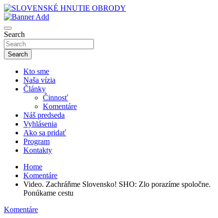
Skip
to
sho
content
SLOVENSKÉ HNUTIE OBRODY
Search
Search
Kto sme
Naša vízia
Články
Činnosť
Komentáre
Náš predseda
Vyhlásenia
Ako sa pridať
Program
Kontakty
Home
Komentáre
Video. Zachráňme Slovensko! SHO: Zlo porazíme spoločne.
Ponúkame cestu
Komentáre