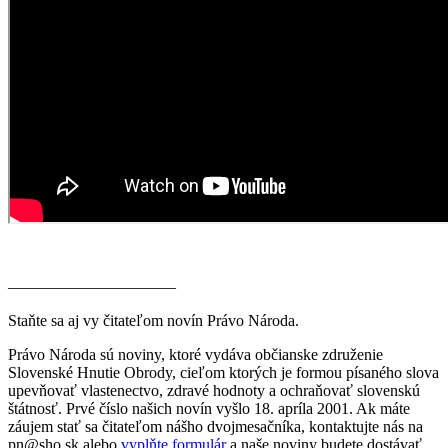
————————–——
Staňte sa aj vy čitateľom novín Právo Národa.
Právo Národa sú noviny, ktoré vydáva občianske združenie
Slovenské Hnutie Obrody, cieľom ktorých je formou písaného slova
upevňovať vlastenectvo, zdravé hodnoty a ochraňovať slovenskú
štátnosť. Prvé číslo našich novín vyšlo 18. apríla 2001. Ak máte
záujem stať sa čitateľom nášho dvojmesačníka, kontaktujte nás na
pn@sho.sk alebo
vyplňte formulár
a naše noviny budete dostávať