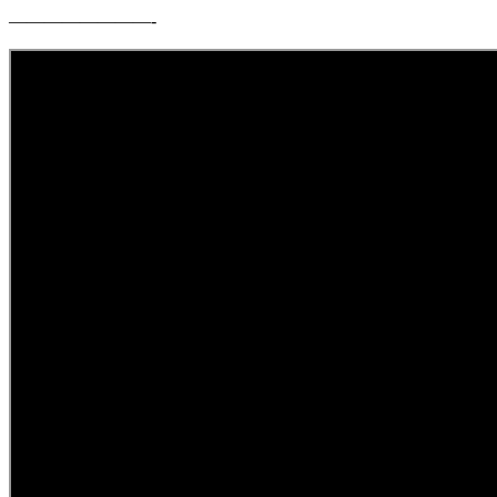
————————-