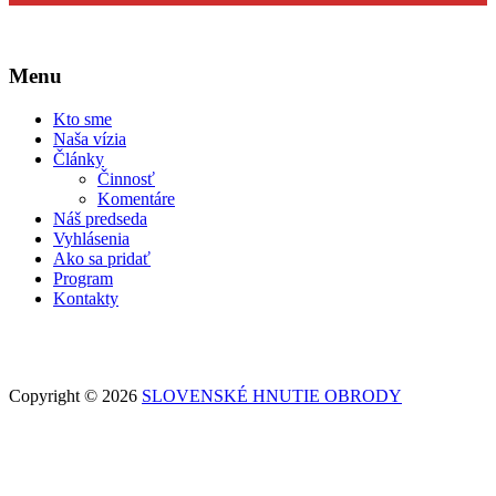
Menu
Kto sme
Naša vízia
Články
Činnosť
Komentáre
Náš predseda
Vyhlásenia
Ako sa pridať
Program
Kontakty
Copyright © 2026
SLOVENSKÉ HNUTIE OBRODY