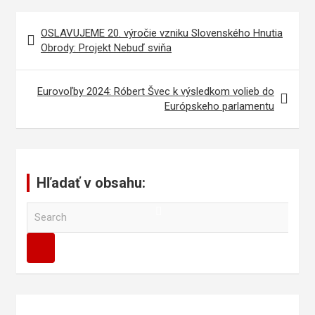
Navigácia
OSLAVUJEME 20. výročie vzniku Slovenského Hnutia
v
Obrody: Projekt Nebuď sviňa
článku
Eurovoľby 2024: Róbert Švec k výsledkom volieb do
Európskeho parlamentu
Hľadať v obsahu:
S
e
a
r
c
h