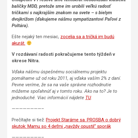
balíčky MDD, pretože sme im urobili veľkú radosť
tričkami s najkrajším znakom na svete – s bielym
dvojkrížom (ďakujeme nášmu sympatizantovi Paľovi z
Poltára).
Ešte nejaký ten mesiac,
zocelia sa a tričká im budú
akurát.
V rozdávaní radosti pokračujeme tento týždeň v
okrese Nitra.
Vďaka nášmu úspešnému sociálnemu projektu
pomáhame už od roku 2011, aj vďaka vaším 2% z daní.
Pevne veríme, že sa na vaše správne rozhodnutie
môžeme spoľahnúť aj v tomto roku. Ako na to? Je to
jednoduché. Viac informácií nájdete
TU
.
————————–
Prečítajte si tiež:
Projekt Staráme sa. PROSBA o dobrý
skutok: Mamu so 4 deťmi „navždy opustil“ sporák
————————–