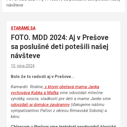
návšteve
STARÁME SA
FOTO. MDD 2024: Aj v Prešove
sa poslušné deti potešili našej
návšteve
10. júna 2024
Bolo že to radosti aj v Prešove…
Kamaráti. Rodine,
v ktorej obetavá mama Janka
vychováva Kubka a Maťka
sme odovzdali mliečne
výrobky, ovocie, sladkosti pre deti a mame Janke sme
odovzdali aj domáce zaváraniny
(ďakujeme nášmu
sympatizantovi Paľovi z okresu Rimavská Sobota) a
kávu.
Chlapcom v Prešove sme tentokrát neodovzdali klasické