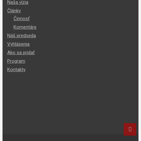
Naša vízia
Články
Činnosť
Komentáre
Náš predseda
Vyhlásenia
Ako sa pridať
Program
Kontakty